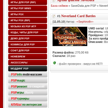
Архив файлов SaveData
ИГРЫ ДЛЯ PSP (RIP)
База сейвов
» SaveData для PSP » Neverl
ИГРЫ PSP MINIS
ИГРЫ PSX
Neverland Card Battles
#1
ИГРЫ PSX (RIP)
[
11.05.10
] Автор:
-=Sephiroth=-
МУЗЫКА ИЗ PSP ИГР
UMD serial
: 
Носитель:
об
КОДЫ, ЧИТЫ ДЛЯ PSP
Пройдено:
10
За кого прой
ДЕМО ДЛЯ PSP
Описание:
Все
КОМИКСЫ ДЛЯ PSP
СОФТ ДЛЯ PSP
Размер файла:
270,00 Кб
Скачали:
18 раз
HOMEBREW
АКСЕССУАРЫ
-
файл проверен - вирусов НЕТ!
МОДДИНГ PSP
PSP
info
mobi-магазин
PSP
magic
PSP
ремонт
со скидкой!
PSP
игры
(flash)
PSP
турниры
КЛУБЫ
по интересам