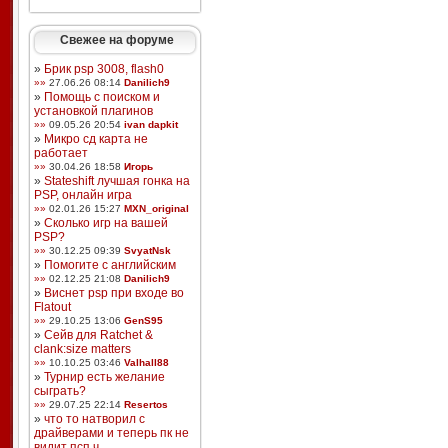
Свежее на форуме
»
Брик psp 3008, flash0
»»
27.06.26 08:14
Danilich9
»
Помощь с поиском и
установкой плагинов
»»
09.05.26 20:54
ivan dapkit
»
Микро сд карта не
работает
»»
30.04.26 18:58
Игорь
»
Stateshift лучшая гонка на
PSP, онлайн игра
»»
02.01.26 15:27
MXN_original
»
Сколько игр на вашей
PSP?
»»
30.12.25 09:39
SvyatNsk
»
Помогите с английским
»»
02.12.25 21:08
Danilich9
»
Виснет psp при входе во
Flatout
»»
29.10.25 13:06
GenS95
»
Сейв для Ratchet &
clank:size matters
»»
10.10.25 03:46
Valhall88
»
Турнир есть желание
сыграть?
»»
29.07.25 22:14
Resertos
»
что то натворил с
драйверами и теперь пк не
видит псп ч ...