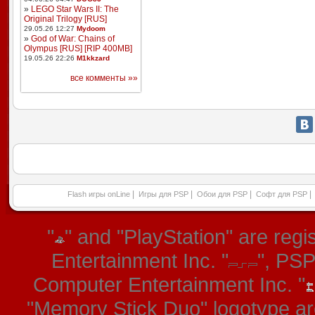
»
LEGO Star Wars II: The
Original Trilogy [RUS]
29.05.26 12:27
Mydoom
»
God of War: Chains of
Olympus [RUS] [RIP 400MB]
19.05.26 22:26
M1kkzard
все комменты »»
|
|
|
|
Flash игры onLine
Игры для PSP
Обои для PSP
Софт для PSP
"
" and "PlayStation" are re
Entertainment Inc. "
", PS
Computer Entertainment Inc. "
"Memory Stick Duo" logotype ar