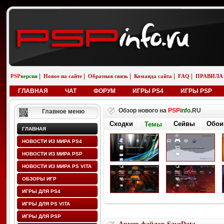
|
|
|
|
|
PSP
версия
Новое на сайте
Обратная связь
Команда сайта
FAQ
ПРАВИЛА
ГЛАВНАЯ
ЧАТ
ФОРУМ
ИГРЫ PS4
ИГРЫ PSP
Обзор нового на
PSP
info
.RU
Главное меню
Сходки
Сейвы
Обои
Темы
ГЛАВНАЯ
НОВОСТИ ИЗ МИРА PS4
НОВОСТИ ИЗ МИРА PSP
НОВОСТИ ИЗ МИРА PS VITA
ОБЗОРЫ ИГР
ИГРЫ ДЛЯ PS4
ИГРЫ ДЛЯ PS VITA
ИГРЫ ДЛЯ PSP