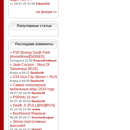
»»
29.07.25 21:09
Viktor234
на форум »»
Популярные статьи
Последние комменты
»
PSP Boxing South Park
[HomeBrew][SIGNED]
Сегодня в 21:05
PmarioPoddozoi
»
Jade Cocoon - Story Of
Tamamayu [RUS]
Вчера в 09:12
Danilich9
»
GTA Vice City Stories + RUS
Вчера в 08:49
Danilich9
»
Самые популярные
мобильные игры 2018 году
06.07.26 18:45
Danilich9
»
PSPinfo 10 лет!
05.07.26 05:53
Danilich9
»
Death Jr. [FULL][ISO][RUS]
31.12.10 21:48
голем
»
BootSound Replacer
09.06.26 20:17
OverlordLegion
»
Эпоха портативных
консолей
04.06.26 04:47
DOG83