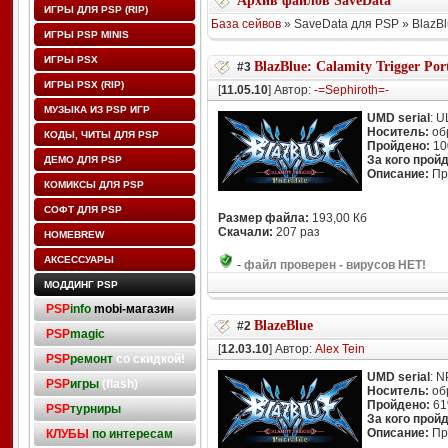
Архив файлов SaveData
ИГРЫ ДЛЯ PSP (RIP)
База сейвов
» SaveData для PSP » BlazBl
ИГРЫ PSP MINIS
ИГРЫ PSX
BlazBlue: Calamity Trigger Por
#3
ИГРЫ PSX (RIP)
[
11.05.10
] Автор:
-=Sephiroth=-
МУЗЫКА ИЗ PSP ИГР
UMD serial
: 
Носитель:
об
КОДЫ, ЧИТЫ ДЛЯ PSP
Пройдено:
10
За кого прой
ДЕМО ДЛЯ PSP
Описание:
Про
КОМИКСЫ ДЛЯ PSP
СОФТ ДЛЯ PSP
Размер файла:
193,00 Кб
Скачали:
207 раз
HOMEBREW
АКСЕССУАРЫ
-
файл проверен - вирусов НЕТ!
МОДДИНГ PSP
PSP
info
mobi-магазин
BlazeBlue
#2
PSP
magic
[
12.03.10
] Автор:
Alex Tein
PSP
ремонт
со скидкой!
UMD serial
: 
PSP
игры
(flash)
Носитель:
об
Пройдено:
6
PSP
турниры
За кого прой
Описание:
Про
КЛУБЫ
по интересам