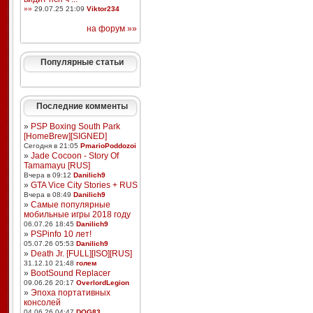
»»
29.07.25 21:09
Viktor234
на форум »»
Популярные статьи
Последние комменты
»
PSP Boxing South Park
[HomeBrew][SIGNED]
Сегодня в 21:05
PmarioPoddozoi
»
Jade Cocoon - Story Of
Tamamayu [RUS]
Вчера в 09:12
Danilich9
»
GTA Vice City Stories + RUS
Вчера в 08:49
Danilich9
»
Самые популярные
мобильные игры 2018 году
06.07.26 18:45
Danilich9
»
PSPinfo 10 лет!
05.07.26 05:53
Danilich9
»
Death Jr. [FULL][ISO][RUS]
31.12.10 21:48
голем
»
BootSound Replacer
09.06.26 20:17
OverlordLegion
»
Эпоха портативных
консолей
04.06.26 04:47
DOG83