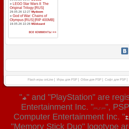
»
LEGO Star Wars II: The
Original Trilogy [RUS]
29.05.26 12:27
Mydoom
»
God of War: Chains of
Olympus [RUS] [RIP 400MB]
19.05.26 22:26
M1kkzard
все комменты »»
|
|
|
|
Flash игры onLine
Игры для PSP
Обои для PSP
Софт для PSP
"
" and "PlayStation" are re
Entertainment Inc. "
", PS
Computer Entertainment Inc. "
"Memory Stick Duo" logotype ar