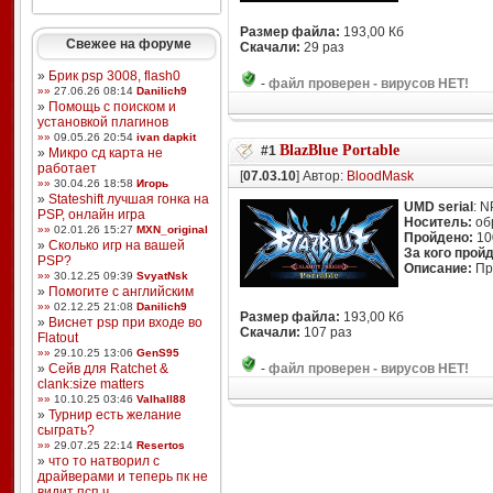
Размер файла:
193,00 Кб
Свежее на форуме
Скачали:
29 раз
»
Брик psp 3008, flash0
-
файл проверен - вирусов НЕТ!
»»
27.06.26 08:14
Danilich9
»
Помощь с поиском и
установкой плагинов
»»
09.05.26 20:54
ivan dapkit
BlazBlue Portable
#1
»
Микро сд карта не
работает
[
07.03.10
] Автор:
BloodMask
»»
30.04.26 18:58
Игорь
»
Stateshift лучшая гонка на
UMD serial
: 
PSP, онлайн игра
Носитель:
об
»»
02.01.26 15:27
MXN_original
Пройдено:
10
»
Сколько игр на вашей
За кого прой
PSP?
Описание:
Пр
»»
30.12.25 09:39
SvyatNsk
»
Помогите с английским
»»
02.12.25 21:08
Danilich9
Размер файла:
193,00 Кб
»
Виснет psp при входе во
Скачали:
107 раз
Flatout
»»
29.10.25 13:06
GenS95
»
Сейв для Ratchet &
-
файл проверен - вирусов НЕТ!
clank:size matters
»»
10.10.25 03:46
Valhall88
»
Турнир есть желание
сыграть?
»»
29.07.25 22:14
Resertos
»
что то натворил с
драйверами и теперь пк не
видит псп ч ...