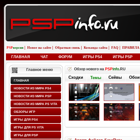
|
|
|
|
|
PSP
версия
Новое на сайте
Обратная связь
Команда сайта
FAQ
ПРАВИЛА
ГЛАВНАЯ
ЧАТ
ФОРУМ
ИГРЫ PS4
ИГРЫ PSP
Обзор нового на
PSP
info
.RU
Главное меню
Сходки
Сейвы
Обои
Темы
ГЛАВНАЯ
НОВОСТИ ИЗ МИРА PS4
НОВОСТИ ИЗ МИРА PSP
НОВОСТИ ИЗ МИРА PS VITA
ОБЗОРЫ ИГР
ИГРЫ ДЛЯ PS4
ИГРЫ ДЛЯ PS VITA
ИГРЫ ДЛЯ PSP