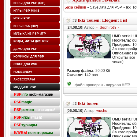
Архив файлов SaveData
ИГРЫ ДЛЯ PSP (RIP)
База сейвов
» SaveData для PSP » Ikki Tou
ИГРЫ PSP MINIS
ИГРЫ PSX
Ikki Tousen: Eloquent Fist
#3
ИГРЫ PSX (RIP)
[
24.08.10
] Автор:
-=Sephiroth=-
МУЗЫКА ИЗ PSP ИГР
UMD serial
: 
Носитель:
об
КОДЫ, ЧИТЫ ДЛЯ PSP
Пройдено:
10
За кого прой
ДЕМО ДЛЯ PSP
Описание:
Пр
КОМИКСЫ ДЛЯ PSP
Открыты все 
числе)
СОФТ ДЛЯ PSP
Размер файла:
20,00 Кб
HOMEBREW
Скачали:
142 раз
АКСЕССУАРЫ
-
файл проверен - вирусов НЕТ!
МОДДИНГ PSP
PSP
info
mobi-магазин
PSP
magic
Ikki tousen
#2
PSP
ремонт
со скидкой!
[
06.08.10
] Автор:
wushu
PSP
игры
(flash)
UMD serial
: 
Носитель:
об
PSP
турниры
Пройдено:
10
За кого прой
КЛУБЫ
по интересам
Описание:
Игр