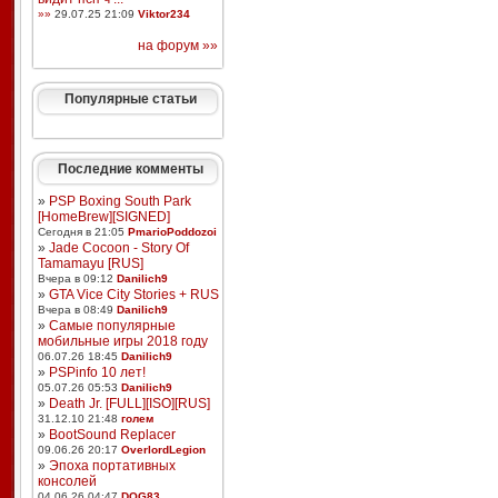
»»
29.07.25 21:09
Viktor234
на форум »»
Популярные статьи
Последние комменты
»
PSP Boxing South Park
[HomeBrew][SIGNED]
Сегодня в 21:05
PmarioPoddozoi
»
Jade Cocoon - Story Of
Tamamayu [RUS]
Вчера в 09:12
Danilich9
»
GTA Vice City Stories + RUS
Вчера в 08:49
Danilich9
»
Самые популярные
мобильные игры 2018 году
06.07.26 18:45
Danilich9
»
PSPinfo 10 лет!
05.07.26 05:53
Danilich9
»
Death Jr. [FULL][ISO][RUS]
31.12.10 21:48
голем
»
BootSound Replacer
09.06.26 20:17
OverlordLegion
»
Эпоха портативных
консолей
04.06.26 04:47
DOG83