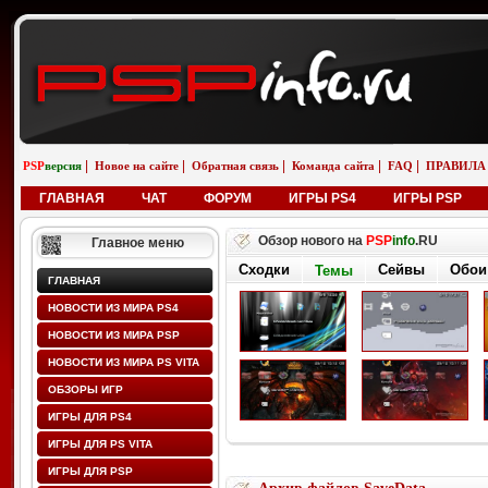
|
|
|
|
|
PSP
версия
Новое на сайте
Обратная связь
Команда сайта
FAQ
ПРАВИЛА
ГЛАВНАЯ
ЧАТ
ФОРУМ
ИГРЫ PS4
ИГРЫ PSP
Обзор нового на
PSP
info
.RU
Главное меню
Сходки
Сейвы
Обои
Темы
ГЛАВНАЯ
НОВОСТИ ИЗ МИРА PS4
НОВОСТИ ИЗ МИРА PSP
НОВОСТИ ИЗ МИРА PS VITA
ОБЗОРЫ ИГР
ИГРЫ ДЛЯ PS4
ИГРЫ ДЛЯ PS VITA
ИГРЫ ДЛЯ PSP