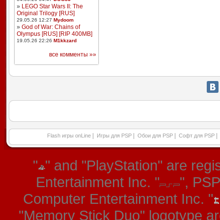
»
LEGO Star Wars II: The
Original Trilogy [RUS]
29.05.26 12:27
Mydoom
»
God of War: Chains of
Olympus [RUS] [RIP 400MB]
19.05.26 22:26
M1kkzard
все комменты »»
|
|
|
|
Flash игры onLine
Игры для PSP
Обои для PSP
Софт для PSP
"
" and "PlayStation" are re
Entertainment Inc. "
", PS
Computer Entertainment Inc. "
"Memory Stick Duo" logotype ar