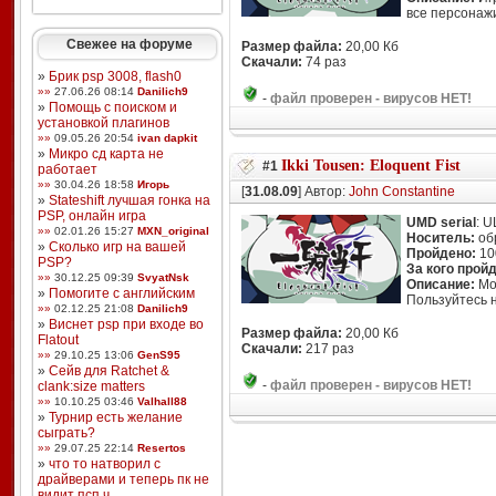
все персонажи
Свежее на форуме
Размер файла:
20,00 Кб
Скачали:
74 раз
»
Брик psp 3008, flash0
»»
27.06.26 08:14
Danilich9
-
файл проверен - вирусов НЕТ!
»
Помощь с поиском и
установкой плагинов
»»
09.05.26 20:54
ivan dapkit
»
Микро сд карта не
Ikki Tousen: Eloquent Fist
#1
работает
»»
30.04.26 18:58
Игорь
[
31.08.09
] Автор:
John Constantine
»
Stateshift лучшая гонка на
PSP, онлайн игра
UMD serial
: 
»»
02.01.26 15:27
MXN_original
Носитель:
об
»
Сколько игр на вашей
Пройдено:
10
PSP?
За кого прой
»»
30.12.25 09:39
SvyatNsk
Описание:
Мой
»
Помогите с английским
Пользуйтесь н
»»
02.12.25 21:08
Danilich9
»
Виснет psp при входе во
Размер файла:
20,00 Кб
Flatout
Скачали:
217 раз
»»
29.10.25 13:06
GenS95
»
Сейв для Ratchet &
-
файл проверен - вирусов НЕТ!
clank:size matters
»»
10.10.25 03:46
Valhall88
»
Турнир есть желание
сыграть?
»»
29.07.25 22:14
Resertos
»
что то натворил с
драйверами и теперь пк не
видит псп ч ...