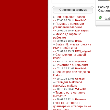
Размер
Свежее на форуме
Скачали
»
Брик psp 3008, flash0
-
фай
»»
27.06.26 08:14
Danilich9
»
Помощь с поиском и
установкой плагинов
»»
09.05.26 20:54
ivan dapkit
»
Микро сд карта не
работает
»»
30.04.26 18:58
Игорь
»
Stateshift лучшая гонка на
PSP, онлайн игра
»»
02.01.26 15:27
MXN_original
»
Сколько игр на вашей
PSP?
»»
30.12.25 09:39
SvyatNsk
»
Помогите с английским
»»
02.12.25 21:08
Danilich9
»
Виснет psp при входе во
Flatout
»»
29.10.25 13:06
GenS95
»
Сейв для Ratchet &
clank:size matters
»»
10.10.25 03:46
Valhall88
»
Турнир есть желание
сыграть?
»»
29.07.25 22:14
Resertos
»
что то натворил с
драйверами и теперь пк не
видит псп ч ...