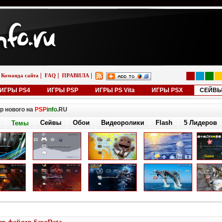
|
|
|
Команда сайта
FAQ
ПРАВИЛА
ИГРЫ PS4
ИГРЫ PSP
ИГРЫ PS Vita
ИГРЫ PSX
СЕЙВ
р нового на
PSP
info
.RU
Сейвы
Обои
Видеоролики
Flash
5 Лидеров
Темы