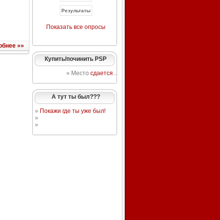
Показать все опросы
обнее »»
Купить/починить PSP
» Место
сдается
...
А тут ты был???
»
Покажи где ты уже был!
»
»