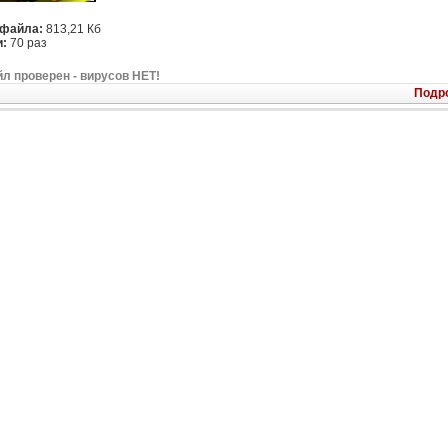
 файла:
813,21 Кб
:
70 раз
л проверен - вирусов НЕТ!
Подр