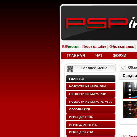
|
|
|
PSP
версия
Новое на сайте
Обратная связь
ГЛАВНАЯ
ЧАТ
ФОРУМ
Обзо
Главное меню
Сходки
ГЛАВНАЯ
НОВОСТИ ИЗ МИРА PS4
НОВОСТИ ИЗ МИРА PSP
НОВОСТИ ИЗ МИРА PS VITA
ОБЗОРЫ ИГР
ИГРЫ ДЛЯ PS4
ИГРЫ ДЛЯ PS VITA
ИГРЫ ДЛЯ PSP