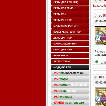
Архи
ИГРЫ ДЛЯ PSP (RIP)
База сей
ИГРЫ PSP MINIS
ИГРЫ PSX
B
#2
ИГРЫ PSX (RIP)
[
01.04.0
МУЗЫКА ИЗ PSP ИГР
КОДЫ, ЧИТЫ ДЛЯ PSP
ДЕМО ДЛЯ PSP
КОМИКСЫ ДЛЯ PSP
СОФТ ДЛЯ PSP
Размер
Скачали
HOMEBREW
АКСЕССУАРЫ
-
фай
МОДДИНГ PSP
PSP
info
mobi-магазин
Б
#1
PSP
magic
[
03.02.0
PSP
ремонт
со скидкой!
PSP
игры
(flash)
PSP
турниры
КЛУБЫ
по интересам