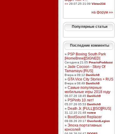
»»
29.07.25 21:09
Viktor234
на форум »»
Популярные статьи
Последние комменты
»
PSP Boxing South Park
[HomeBrew][SIGNED]
Сегодня в 21:05
PmarioPoddozoi
»
Jade Cocoon - Story Of
Tamamayu [RUS]
Вчера в 09:12
Danilich9
»
GTA Vice City Stories + RUS
Вчера в 08:49
Danilich9
»
Самые популярные
мобильные игры 2018 году
06.07.26 18:45
Danilich9
»
PSPinfo 10 лет!
05.07.26 05:53
Danilich9
»
Death Jr. [FULL][ISO][RUS]
31.12.10 21:48
голем
»
BootSound Replacer
09.06.26 20:17
OverlordLegion
»
Эпоха портативных
консолей
04.06.26 04:47
DOG83