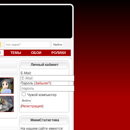
Ы
ТЕМЫ
ОБОИ
РОЛИКИ
Личный кабинет
E-Mail:
Пароль (
Забыли?
):
Чужой компьютер
Войти
[
Регистрация
]
МиниСтатистика
На нашем сайте имеется: