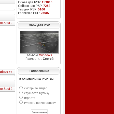
Обоев для PSP:
153010
Сейвов для PSP:
7258
Тем для PSP:
5106
Роликов о PSP:
26507
he Soul 2
Обои для PSP
Альбом:
Windows
Разместил:
Сергей
Голосование
обнее »»
В основном на PSP Вы
смотрите видео
he Soul 2
слушаете музыку
играете
гуляете по интернету