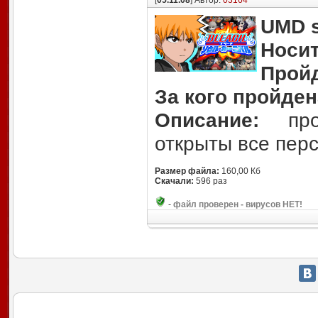
[
05.11.08
] Автор:
03164
UMD s
Носит
Прой
За кого пройден
Описание:
прой
открыты все пер
Размер файла:
160,00 Кб
Скачали:
596 раз
-
файл проверен - вирусов НЕТ!