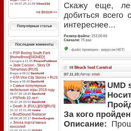
Скажу еще, ле
»»
29.07.25 21:09
Viktor234
на форум »»
добиться всего с
интереснее...
Популярные статьи
Размер файла:
153,00 Кб
Скачали:
75 раз
Последние комменты
-
файл проверен - вирусов НЕТ!
»
PSP Boxing South Park
[HomeBrew][SIGNED]
Сегодня в 21:05
PmarioPoddozoi
»
Jade Cocoon - Story Of
Bleach Soul Carnival
#8
Tamamayu [RUS]
Вчера в 09:12
Danilich9
[
07.11.10
] Автор:
erlah
»
GTA Vice City Stories + RUS
Вчера в 08:49
Danilich9
UMD s
»
Самые популярные
мобильные игры 2018 году
Носит
06.07.26 18:45
Danilich9
»
PSPinfo 10 лет!
Прой
05.07.26 05:53
Danilich9
»
Death Jr. [FULL][ISO][RUS]
31.12.10 21:48
голем
За кого пройден
»
BootSound Replacer
09.06.26 20:17
OverlordLegion
Описание:
Проше
»
Эпоха портативных
консолей
04.06.26 04:47
DOG83