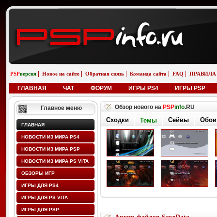
|
|
|
|
|
PSP
версия
Новое на сайте
Обратная связь
Команда сайта
FAQ
ПРАВИЛА
ГЛАВНАЯ
ЧАТ
ФОРУМ
ИГРЫ PS4
ИГРЫ PSP
Обзор нового на
PSP
info
.RU
Главное меню
Сходки
Сейвы
Обои
Темы
ГЛАВНАЯ
НОВОСТИ ИЗ МИРА PS4
НОВОСТИ ИЗ МИРА PSP
НОВОСТИ ИЗ МИРА PS VITA
ОБЗОРЫ ИГР
ИГРЫ ДЛЯ PS4
ИГРЫ ДЛЯ PS VITA
ИГРЫ ДЛЯ PSP