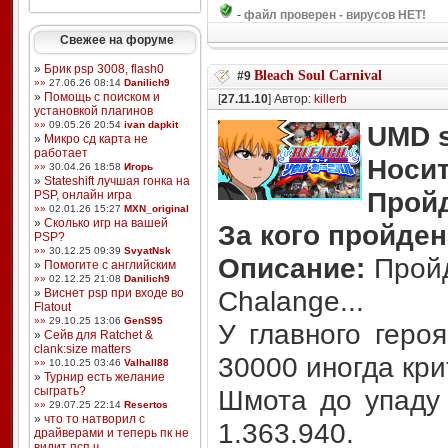
-
файл проверен - вирусов НЕТ!
Свежее на форуме
»
Брик psp 3008, flash0
Bleach Soul Carnival
#9
»»
27.06.26 08:14
Danilich9
»
Помощь с поиском и
[
27.11.10
] Автор:
killerb
установкой плагинов
»»
09.05.26 20:54
ivan dapkit
UMD s
»
Микро сд карта не
работает
Носит
»»
30.04.26 18:58
Игорь
»
Stateshift лучшая гонка на
Прой
PSP, онлайн игра
»»
02.01.26 15:27
MXN_original
»
Сколько игр на вашей
За кого пройден
PSP?
»»
30.12.25 09:39
SvyatNsk
Описание:
Пройд
»
Помогите с английским
»»
02.12.25 21:08
Danilich9
»
Виснет psp при входе во
Chalange...
Flatout
»»
29.10.25 13:06
GenS95
У главного героя
»
Сейв для Ratchet &
clank:size matters
30000 иногда кри
»»
10.10.25 03:46
Valhall88
»
Турнир есть желание
сыграть?
Шмота до упаду
»»
29.07.25 22:14
Resertos
»
что то натворил с
1.363.940.
драйверами и теперь пк не
видит псп ч ...