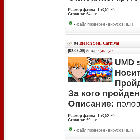
Размер файла:
153,51 Кб
Скачали:
64 раз
-
файл проверен - вирусов НЕТ!
Bleach Soul Carnival
#4
[
02.02.09
] Автор:
чупачупс
UMD s
Носит
Прой
За кого пройден
Описание:
полов
Размер файла:
153,52 Кб
Скачали:
59 раз
-
файл проверен - вирусов НЕТ!