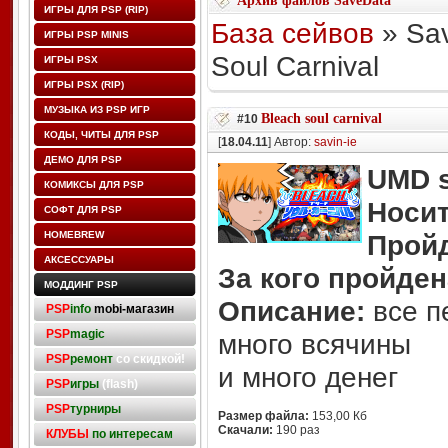
Архив файлов SaveData
ИГРЫ ДЛЯ PSP (RIP)
База сейвов
» Sav
ИГРЫ PSP MINIS
Soul Carnival
ИГРЫ PSX
ИГРЫ PSX (RIP)
МУЗЫКА ИЗ PSP ИГР
Bleach soul carnival
#10
КОДЫ, ЧИТЫ ДЛЯ PSP
[
18.04.11
] Автор:
savin-ie
ДЕМО ДЛЯ PSP
UMD s
КОМИКСЫ ДЛЯ PSP
Носит
СОФТ ДЛЯ PSP
HOMEBREW
Прой
АКСЕССУАРЫ
За кого пройден
МОДДИНГ PSP
Описание:
все п
PSP
info
mobi-магазин
PSP
magic
много всячины
PSP
ремонт
со скидкой!
и много денег
PSP
игры
(flash)
PSP
турниры
Размер файла:
153,00 Кб
Скачали:
190 раз
КЛУБЫ
по интересам