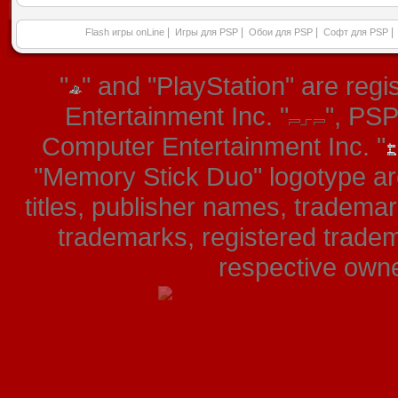
|
|
|
|
Flash игры onLine
Игры для PSP
Обои для PSP
Софт для PSP
"
" and "PlayStation" are re
Entertainment Inc. "
", PS
Computer Entertainment Inc. "
"Memory Stick Duo" logotype ar
titles, publisher names, tradema
trademarks, registered tradem
respective owner