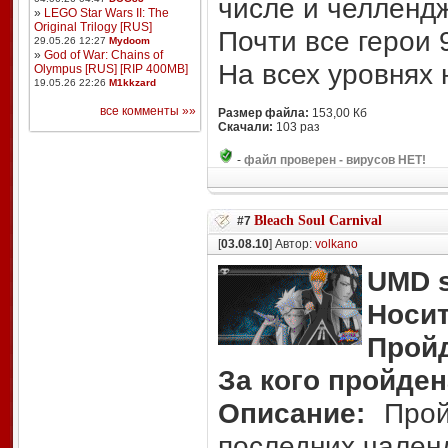
числе и челлендж
»
LEGO Star Wars II: The
Original Trilogy [RUS]
Почти все герои 
29.05.26 12:27
Mydoom
»
God of War: Chains of
На всех уровнях 
Olympus [RUS] [RIP 400MB]
19.05.26 22:26
M1kkzard
все комменты »»
Размер файла:
153,00 Кб
Скачали:
103 раз
-
файл проверен - вирусов НЕТ!
Bleach Soul Carnival
#7
[
03.08.10
] Автор:
volkano
UMD s
Носит
Прой
За кого пройден
Описание:
Пройд
последних чален