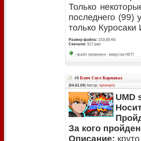
Только некоторы
последнего (99) 
только Куросаки 
Размер файла:
153,00 Кб
Скачали:
317 раз
-
файл проверен - вирусов НЕТ!
Блич Соул Карнавал
#5
[
04.02.09
] Автор:
чупачупс
UMD s
Носит
Прой
За кого пройден
Описание:
круто