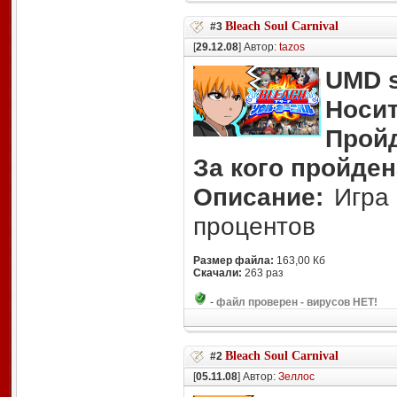
Bleach Soul Carnival
#3
[
29.12.08
] Автор:
tazos
UMD s
Носит
Прой
За кого пройден
Описание:
Игра 
процентов
Размер файла:
163,00 Кб
Скачали:
263 раз
-
файл проверен - вирусов НЕТ!
Bleach Soul Carnival
#2
[
05.11.08
] Автор:
Зеллос