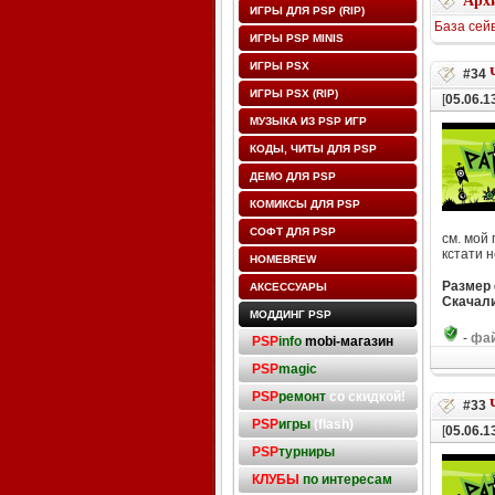
Архи
ИГРЫ ДЛЯ PSP (RIP)
База сей
ИГРЫ PSP MINIS
ИГРЫ PSX
#34
ИГРЫ PSX (RIP)
[
05.06.1
МУЗЫКА ИЗ PSP ИГР
КОДЫ, ЧИТЫ ДЛЯ PSP
ДЕМО ДЛЯ PSP
КОМИКСЫ ДЛЯ PSP
СОФТ ДЛЯ PSP
см. мой
кстати н
HOMEBREW
Размер
АКСЕССУАРЫ
Скачали
МОДДИНГ PSP
-
фай
PSP
info
mobi-магазин
PSP
magic
PSP
ремонт
со скидкой!
#33
PSP
игры
(flash)
[
05.06.1
PSP
турниры
КЛУБЫ
по интересам