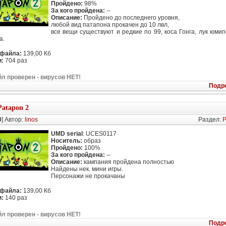
Пройдено:
98%
За кого пройдена:
--
Описание:
Пройдено до последнего уровня,
любой вид патапона прокачен до 10 лвл,
все вещи существуют и редкие по 99, коса Гонга, лук юмип
а.
 файла:
139,00 Кб
:
704 раз
л проверен - вирусов НЕТ!
Подр
Patapon 2
0
] Автор:
linos
Раздел:
P
UMD serial
: UCES0117
Носитель:
образ
Пройдено:
100%
За кого пройдена:
--
Описание:
кампания пройдена полностью
Найдены нек. мини игры.
Персонажи не прокачаны
 файла:
139,00 Кб
:
140 раз
л проверен - вирусов НЕТ!
Подр