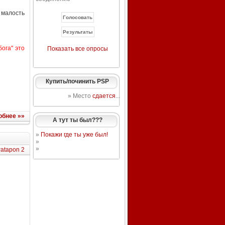
алость
бога" это
Показать все опросы
Купить/починить PSP
» Место
сдается
...
обнее »»
А тут ты был???
»
Покажи где ты уже был!
»
»
atapon 2