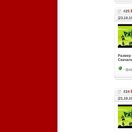
#25
[
23.10.1
Размер
Скачали
-
фай
#24
[
21.10.1