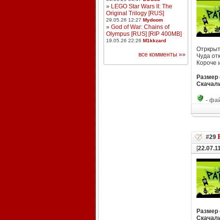
»
LEGO Star Wars II: The
Original Trilogy [RUS]
29.05.26 12:27
Mydoom
»
God of War: Chains of
Olympus [RUS] [RIP 400MB]
19.05.26 22:26
M1kkzard
Отркрыт
все комменты »»
Чуда отк
Короче 
Размер
Скачали
-
фай
#29
[
22.07.1
Размер
Скачали