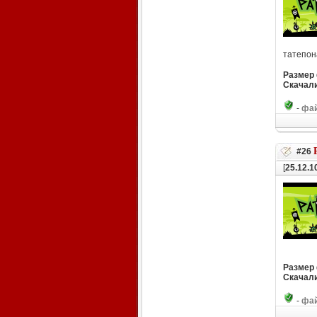
татепон
Размер
Скачали
-
фай
#26
[
25.12.1
Размер
Скачали
-
фай