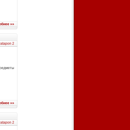
обнее »»
atapon 2
предметы
обнее »»
atapon 2