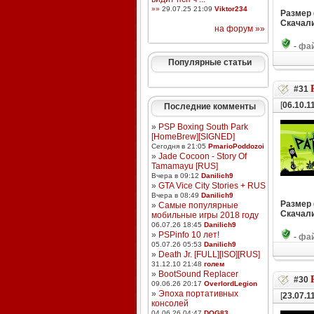
»»
29.07.25 21:09
Viktor234
Размер
Скачали
на форум »»
-
фай
Популярные статьи
#31
[
06.10.1
Последние комменты
»
PSP Boxing South Park
[HomeBrew][SIGNED]
Сегодня в 21:05
PmarioPoddozoi
»
Jade Cocoon - Story Of
Tamamayu [RUS]
Вчера в 09:12
Danilich9
»
GTA Vice City Stories + RUS
Вчера в 08:49
Danilich9
Размер
»
Самые популярные
Скачали
мобильные игры 2018 году
06.07.26 18:45
Danilich9
»
PSPinfo 10 лет!
-
фай
05.07.26 05:53
Danilich9
»
Death Jr. [FULL][ISO][RUS]
31.12.10 21:48
голем
»
BootSound Replacer
#30
09.06.26 20:17
OverlordLegion
»
Эпоха портативных
[
23.07.1
консолей
04.06.26 04:47
DOG83