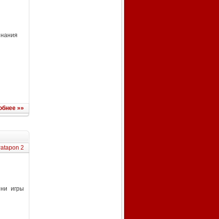
инания
обнее »»
atapon 2
ини игры