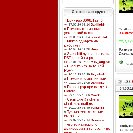
Свежее на форуме
»
Брик psp 3008, flash0
»»
27.06.26 08:14
Danilich9
кстати,
»
Помощь с поиском и
его ору
установкой плагинов
»»
09.05.26 20:54
ivan dapkit
Ах, да у
»
Микро сд карта не
работает
Размер
»»
30.04.26 18:58
Игорь
»
Stateshift лучшая гонка на
Скачали
PSP, онлайн игра
»»
02.01.26 15:27
MXN_original
-
фай
»
Сколько игр на вашей
PSP?
»»
30.12.25 09:39
SvyatNsk
»
Помогите с английским
#32
»»
02.12.25 21:08
Danilich9
»
Виснет psp при входе во
[
04.03.1
Flatout
»»
29.10.25 13:06
GenS95
»
Сейв для Ratchet &
clank:size matters
»»
10.10.25 03:46
Valhall88
»
Турнир есть желание
сыграть?
»»
29.07.25 22:14
Resertos
»
что то натворил с
пройден
драйверами и теперь пк не
все пат
видит псп ч ...