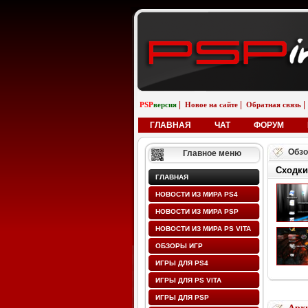
|
|
|
PSP
версия
Новое на сайте
Обратная связь
ГЛАВНАЯ
ЧАТ
ФОРУМ
Обзо
Главное меню
Сходки
ГЛАВНАЯ
НОВОСТИ ИЗ МИРА PS4
НОВОСТИ ИЗ МИРА PSP
НОВОСТИ ИЗ МИРА PS VITA
ОБЗОРЫ ИГР
ИГРЫ ДЛЯ PS4
ИГРЫ ДЛЯ PS VITA
ИГРЫ ДЛЯ PSP