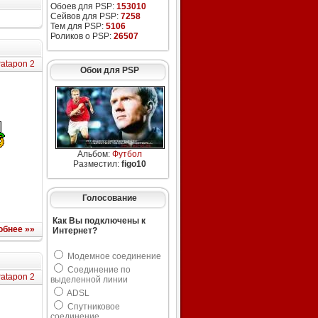
Обоев для PSP:
153010
Сейвов для PSP:
7258
Тем для PSP:
5106
Роликов о PSP:
26507
atapon 2
Обои для PSP
Альбом:
Футбол
Разместил:
figo10
Голосование
Как Вы подключены к
обнее »»
Интернет?
Модемное соединение
Соединение по
atapon 2
выделенной линии
ADSL
Спутниковое
соединение