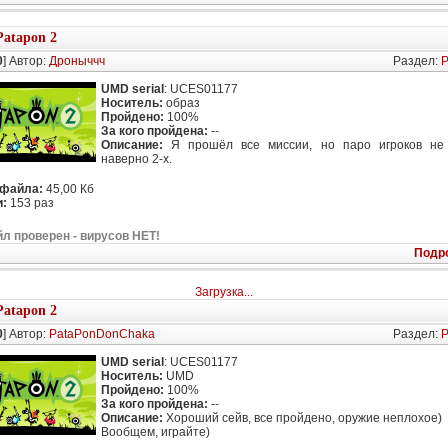
Patapon 2
0
] Автор:
Дроныччч
Раздел:
P
UMD serial
: UCES01177
Носитель:
образ
Пройдено:
100%
За кого пройдена:
--
Описание:
Я прошёл все миссии, но паро игроков не 
наверно 2-х.
 файла:
45,00 Кб
:
153 раз
л проверен - вирусов НЕТ!
Подр
Загрузка...
Patapon 2
0
] Автор:
PataPonDonChaka
Раздел:
P
UMD serial
: UCES01177
Носитель:
UMD
Пройдено:
100%
За кого пройдена:
--
Описание:
Хороший сейв, все пройдено, оружие неплохое)
Вообщем, играйте)