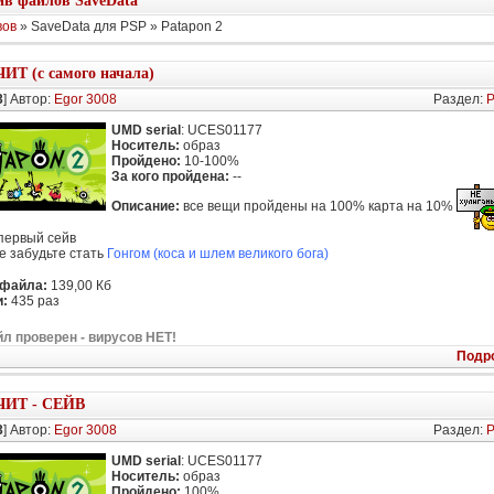
в файлов SaveData
вов
» SaveData для PSP » Patapon 2
ЧИТ (с самого начала)
3
] Автор:
Egor 3008
Раздел:
P
UMD serial
: UCES01177
Носитель:
образ
Пройдено:
10-100%
За кого пройдена:
--
Описание:
все вещи пройдены на 100% карта на 10%
 первый сейв
е забудьте стать
Гонгом (коса и шлем великого бога)
 файла:
139,00 Кб
:
435 раз
л проверен - вирусов НЕТ!
Подр
ЧИТ - СЕЙВ
3
] Автор:
Egor 3008
Раздел:
P
UMD serial
: UCES01177
Носитель:
образ
Пройдено:
100%