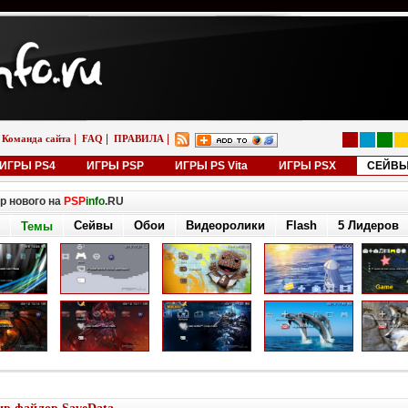
|
|
|
Команда сайта
FAQ
ПРАВИЛА
ИГРЫ PS4
ИГРЫ PSP
ИГРЫ PS Vita
ИГРЫ PSX
СЕЙВ
р нового на
PSP
info
.RU
Сейвы
Обои
Видеоролики
Flash
5 Лидеров
Темы