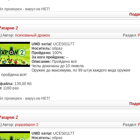
л проверен - вирусов НЕТ!
Подр
Patapon 2
1
] Автор:
психованый дракон
Раздел:
P
UMD serial
: UCES01177
Носитель:
образ
Пройдено:
100%
За кого пройдена:
--
Описание:
Пройдено всё
Челы докачаны до 10 левела
Оружие до максимума, по 99 штук каждого вида оружия
 пройдена вся!
 файла:
139,00 Кб
:
1160 раз
л проверен - вирусов НЕТ!
Подр
Patapon 2
1
] Автор:
psppatapon 2
Раздел:
P
UMD serial
: UCES01177
Носитель:
образ