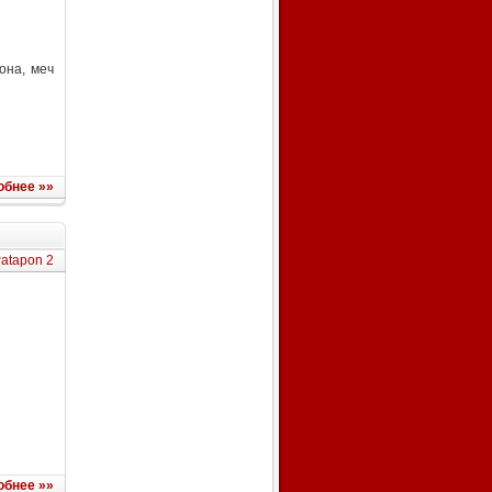
она, меч
обнее »»
atapon 2
обнее »»