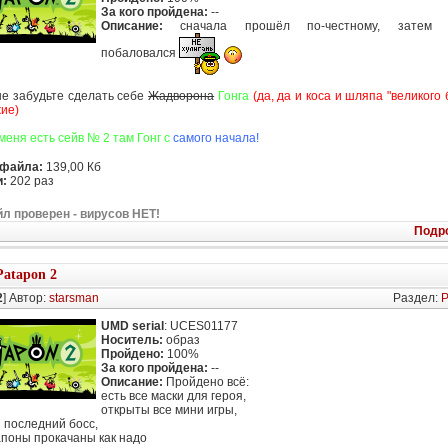
За кого пройдена:
--
Описание:
сначала прошёл по-честному, затем м
побаловался
 не забудьте сделать себе
Жадворона
Гонга
(да, да и коса и шляпа "великого 
жие)
 меня есть сейв № 2 там Гонг с
самого начала!
 файла:
139,00 Кб
:
202 раз
л проверен - вирусов НЕТ!
Подр
Patapon 2
2
] Автор:
starsman
Раздел:
P
UMD serial
: UCES01177
Носитель:
образ
Пройдено:
100%
За кого пройдена:
--
Описание:
Пройдено всё:
есть все маски для героя,
открыты все мини игры,
 последний босс,
апоны прокачаны как надо