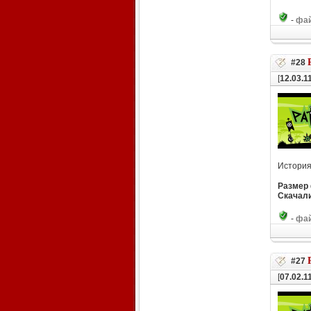
-
фай
#28
[
12.03.1
История
Размер
Скачали
-
фай
#27
[
07.02.1