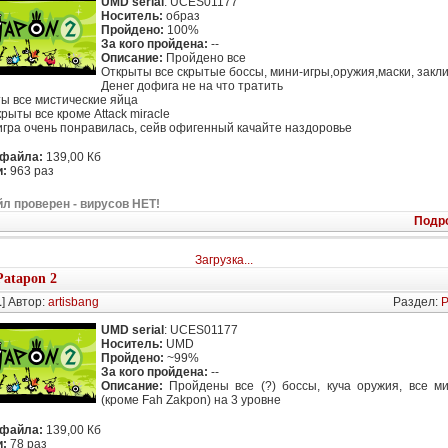
UMD serial
: UCES01177
Носитель:
образ
Пройдено:
100%
За кого пройдена:
--
Описание:
Пройдено все
Открыты все скрытые боссы, мини-игры,оружия,маски, закл
Денег дофига не на что тратить
ы все мистические яйца
рыты все кроме Attack miracle
игра очень понравилась, сейв офигенный качайте наздоровье
 файла:
139,00 Кб
:
963 раз
л проверен - вирусов НЕТ!
Подр
Загрузка...
Patapon 2
1
] Автор:
artisbang
Раздел:
P
UMD serial
: UCES01177
Носитель:
UMD
Пройдено:
~99%
За кого пройдена:
--
Описание:
Пройдены все (?) боссы, куча оружия, все м
(кроме Fah Zakpon) на 3 уровне
 файла:
139,00 Кб
:
78 раз