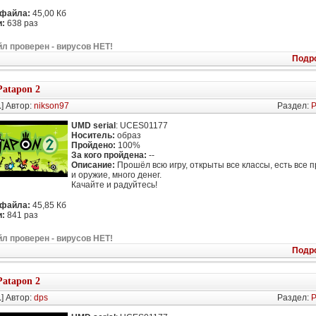
 файла:
45,00 Кб
:
638 раз
л проверен - вирусов НЕТ!
Подр
Patapon 2
1
] Автор:
nikson97
Раздел:
P
UMD serial
: UCES01177
Носитель:
образ
Пройдено:
100%
За кого пройдена:
--
Описание:
Прошёл всю игру, открыты все классы, есть все 
и оружие, много денег.
Качайте и радуйтесь!
 файла:
45,85 Кб
:
841 раз
л проверен - вирусов НЕТ!
Подр
Patapon 2
1
] Автор:
dps
Раздел:
P