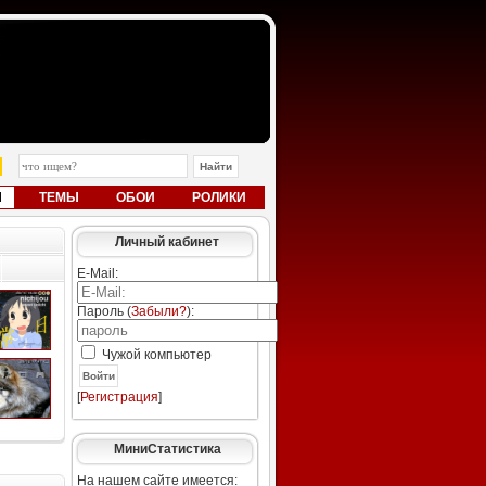
Ы
ТЕМЫ
ОБОИ
РОЛИКИ
Личный кабинет
E-Mail:
Пароль (
Забыли?
):
Чужой компьютер
Войти
[
Регистрация
]
МиниСтатистика
На нашем сайте имеется: