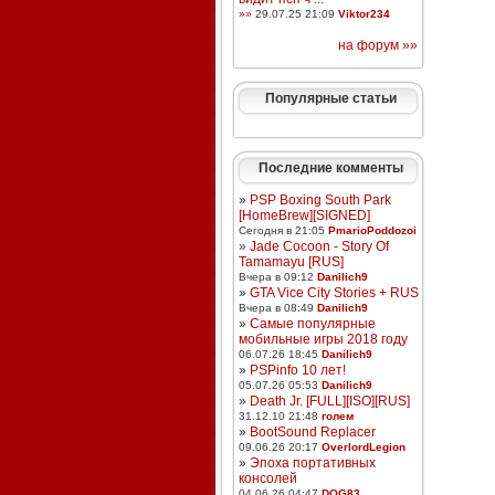
»»
29.07.25 21:09
Viktor234
на форум »»
Популярные статьи
Последние комменты
»
PSP Boxing South Park
[HomeBrew][SIGNED]
Сегодня в 21:05
PmarioPoddozoi
»
Jade Cocoon - Story Of
Tamamayu [RUS]
Вчера в 09:12
Danilich9
»
GTA Vice City Stories + RUS
Вчера в 08:49
Danilich9
»
Самые популярные
мобильные игры 2018 году
06.07.26 18:45
Danilich9
»
PSPinfo 10 лет!
05.07.26 05:53
Danilich9
»
Death Jr. [FULL][ISO][RUS]
31.12.10 21:48
голем
»
BootSound Replacer
09.06.26 20:17
OverlordLegion
»
Эпоха портативных
консолей
04.06.26 04:47
DOG83