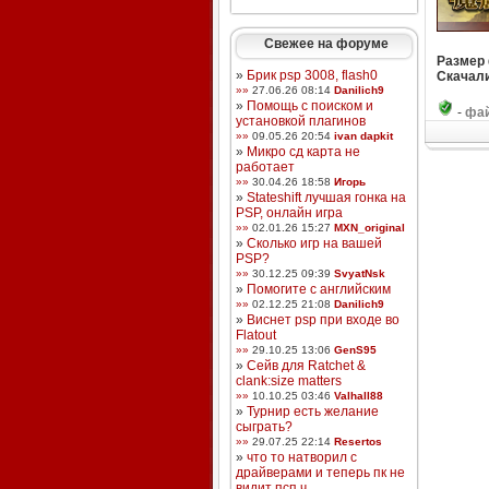
Свежее на форуме
Размер
»
Брик psp 3008, flash0
Скачали
»»
27.06.26 08:14
Danilich9
»
Помощь с поиском и
-
фай
установкой плагинов
»»
09.05.26 20:54
ivan dapkit
»
Микро сд карта не
работает
»»
30.04.26 18:58
Игорь
»
Stateshift лучшая гонка на
PSP, онлайн игра
»»
02.01.26 15:27
MXN_original
»
Сколько игр на вашей
PSP?
»»
30.12.25 09:39
SvyatNsk
»
Помогите с английским
»»
02.12.25 21:08
Danilich9
»
Виснет psp при входе во
Flatout
»»
29.10.25 13:06
GenS95
»
Сейв для Ratchet &
clank:size matters
»»
10.10.25 03:46
Valhall88
»
Турнир есть желание
сыграть?
»»
29.07.25 22:14
Resertos
»
что то натворил с
драйверами и теперь пк не
видит псп ч ...