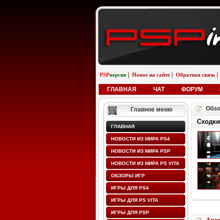
|
|
|
PSP
версия
Новое на сайте
Обратная связь
ГЛАВНАЯ
ЧАТ
ФОРУМ
Обзо
Главное меню
Сходки
ГЛАВНАЯ
НОВОСТИ ИЗ МИРА PS4
НОВОСТИ ИЗ МИРА PSP
НОВОСТИ ИЗ МИРА PS VITA
ОБЗОРЫ ИГР
ИГРЫ ДЛЯ PS4
ИГРЫ ДЛЯ PS VITA
ИГРЫ ДЛЯ PSP