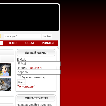
Ы
ТЕМЫ
ОБОИ
РОЛИКИ
Личный кабинет
E-Mail:
Пароль (
Забыли?
):
Чужой компьютер
Войти
[
Регистрация
]
МиниСтатистика
На нашем сайте имеется: