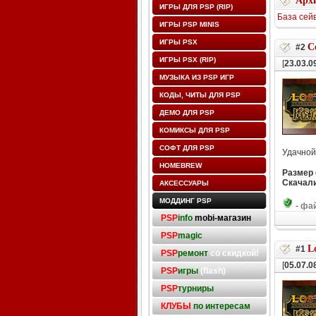
Архи
ИГРЫ ДЛЯ PSP (RIP)
База сей
ИГРЫ PSP MINIS
ИГРЫ PSX
С
#2
ИГРЫ PSX (RIP)
[
23.03.0
МУЗЫКА ИЗ PSP ИГР
КОДЫ, ЧИТЫ ДЛЯ PSP
ДЕМО ДЛЯ PSP
КОМИКСЫ ДЛЯ PSP
СОФТ ДЛЯ PSP
Удачной
HOMEBREW
Размер
Скачали
АКСЕССУАРЫ
МОДДИНГ PSP
-
фай
PSP
info
mobi-магазин
PSP
magic
L
#1
PSP
ремонт
со скидкой!
[
05.07.0
PSP
игры
(flash)
PSP
турниры
КЛУБЫ
по интересам