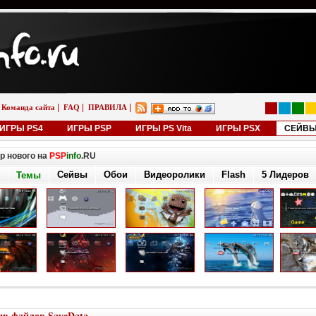
|
|
|
Команда сайта
FAQ
ПРАВИЛА
ИГРЫ PS4
ИГРЫ PSP
ИГРЫ PS Vita
ИГРЫ PSX
СЕЙВ
р нового на
PSP
info
.RU
Сейвы
Обои
Видеоролики
Flash
5 Лидеров
Темы