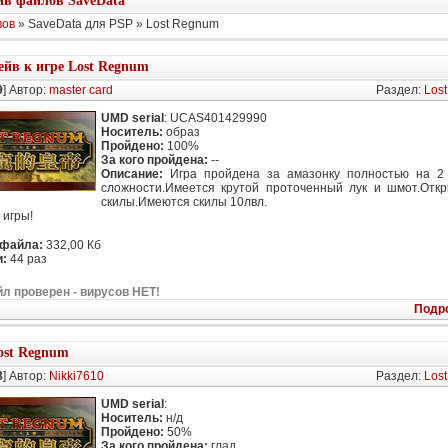
в файлов SaveData
вов
» SaveData для PSP » Lost Regnum
ейв к игре Lost Regnum
9
] Автор:
master card
Раздел:
Los
UMD serial
: UCAS401429990
Носитель:
образ
Пройдено:
100%
За кого пройдена:
--
Описание:
Игра пройдена за амазонку полностью на 2 
сложности.Имеется крутой проточенный лук и шмот.Отк
скилы.Имеются скилы 10лвл.
 игры!
 файла:
332,00 Кб
:
44 раз
л проверен - вирусов НЕТ!
Подр
ost Regnum
8
] Автор:
Nikki7610
Раздел:
Los
UMD serial
:
Носитель:
н/д
Пройдено:
50%
За кого пройдена:
глад