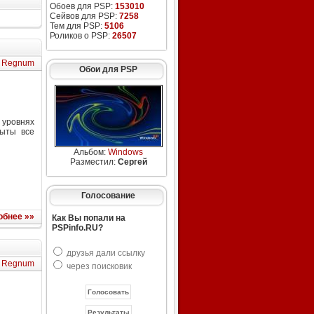
Обоев для PSP:
153010
Сейвов для PSP:
7258
Тем для PSP:
5106
Роликов о PSP:
26507
t Regnum
Обои для PSP
уровнях
рыты все
Альбом:
Windows
Разместил:
Сергей
Голосование
обнее »»
Как Вы попали на
PSPinfo.RU?
друзья дали ссылку
t Regnum
через поисковик