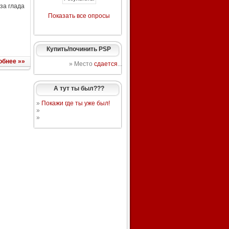
за глада
Показать все опросы
Купить/починить PSP
обнее »»
» Место
сдается
...
А тут ты был???
»
Покажи где ты уже был!
»
»