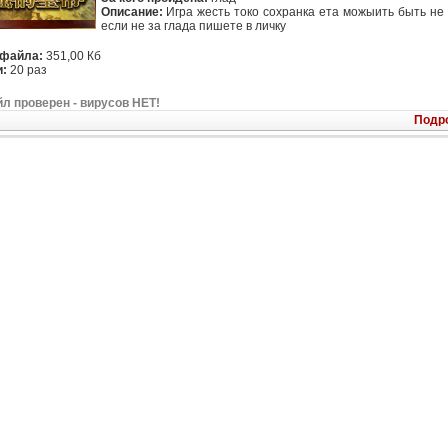
Описание:
Игра жесть токо сохранка ета можыить быть не 
если не за глада пишете в личку
 файла:
351,00 Кб
:
20 раз
л проверен - вирусов НЕТ!
Подр