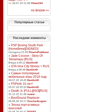
»»
29.07.25 21:09
Viktor234
на форум »»
Популярные статьи
Последние комменты
»
PSP Boxing South Park
[HomeBrew][SIGNED]
Сегодня в 21:05
PmarioPoddozoi
»
Jade Cocoon - Story Of
Tamamayu [RUS]
Вчера в 09:12
Danilich9
»
GTA Vice City Stories + RUS
Вчера в 08:49
Danilich9
»
Самые популярные
мобильные игры 2018 году
06.07.26 18:45
Danilich9
»
PSPinfo 10 лет!
05.07.26 05:53
Danilich9
»
Death Jr. [FULL][ISO][RUS]
31.12.10 21:48
голем
»
BootSound Replacer
09.06.26 20:17
OverlordLegion
»
Эпоха портативных
консолей
04.06.26 04:47
DOG83