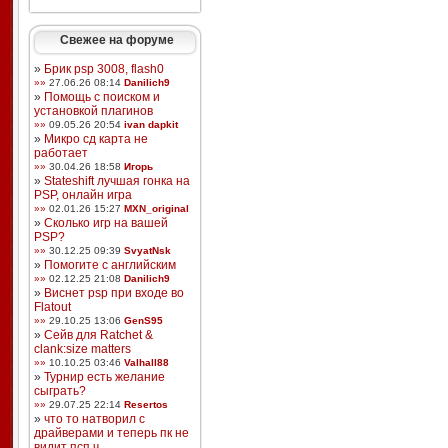
Свежее на форуме
»
Брик psp 3008, flash0
»»
27.06.26 08:14
Danilich9
»
Помощь с поиском и
установкой плагинов
»»
09.05.26 20:54
ivan dapkit
»
Микро сд карта не
работает
»»
30.04.26 18:58
Игорь
»
Stateshift лучшая гонка на
PSP, онлайн игра
»»
02.01.26 15:27
MXN_original
»
Сколько игр на вашей
PSP?
»»
30.12.25 09:39
SvyatNsk
»
Помогите с английским
»»
02.12.25 21:08
Danilich9
»
Виснет psp при входе во
Flatout
»»
29.10.25 13:06
GenS95
»
Сейв для Ratchet &
clank:size matters
»»
10.10.25 03:46
Valhall88
»
Турнир есть желание
сыграть?
»»
29.07.25 22:14
Resertos
»
что то натворил с
драйверами и теперь пк не
видит псп ч ...