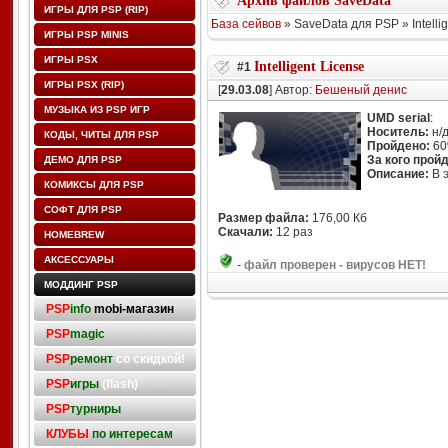
Архив файлов SaveData
ИГРЫ ДЛЯ PSP (RIP)
База сейвов
» SaveData для PSP » Intellig
ИГРЫ PSP MINIS
ИГРЫ PSX
Intelligent License
#1
ИГРЫ PSX (RIP)
[
29.03.08
] Автор:
Бешеный денис
МУЗЫКА ИЗ PSP ИГР
UMD serial
:
Носитель:
н/
КОДЫ, ЧИТЫ ДЛЯ PSP
Пройдено:
6
За кого прой
ДЕМО ДЛЯ PSP
Описание:
В э
КОМИКСЫ ДЛЯ PSP
СОФТ ДЛЯ PSP
Размер файла:
176,00 Кб
Скачали:
12 раз
HOMEBREW
АКСЕССУАРЫ
-
файл проверен - вирусов НЕТ!
МОДДИНГ PSP
PSP
info
mobi-магазин
PSP
magic
PSP
ремонт
со скидкой!
PSP
игры
(flash)
PSP
турниры
КЛУБЫ
по интересам