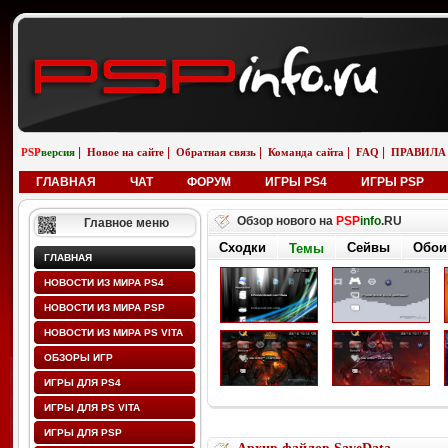
|
|
|
|
|
PSP
версия
Новое на сайте
Обратная связь
Команда сайта
FAQ
ПРАВИЛА
ГЛАВНАЯ
ЧАТ
ФОРУМ
ИГРЫ PS4
ИГРЫ PSP
Обзор нового на
PSP
info
.RU
Главное меню
Сходки
Сейвы
Обои
Темы
ГЛАВНАЯ
НОВОСТИ ИЗ МИРА PS4
НОВОСТИ ИЗ МИРА PSP
НОВОСТИ ИЗ МИРА PS VITA
ОБЗОРЫ ИГР
ИГРЫ ДЛЯ PS4
ИГРЫ ДЛЯ PS VITA
ИГРЫ ДЛЯ PSP