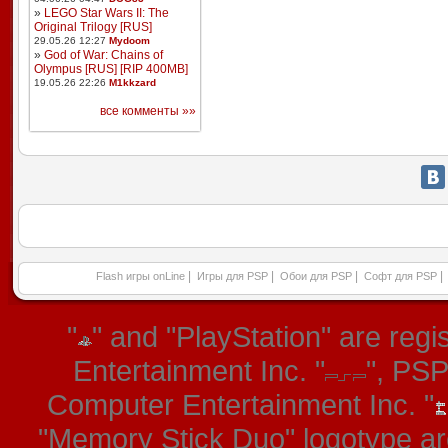
»
LEGO Star Wars II: The
Original Trilogy [RUS]
29.05.26 12:27
Mydoom
»
God of War: Chains of
Olympus [RUS] [RIP 400MB]
19.05.26 22:26
M1kkzard
все комменты »»
|
|
|
|
Flash игры onLine
Игры для PSP
Обои для PSP
Софт для PSP
"
" and "PlayStation" are re
Entertainment Inc. "
", PS
Computer Entertainment Inc. "
"Memory Stick Duo" logotype ar