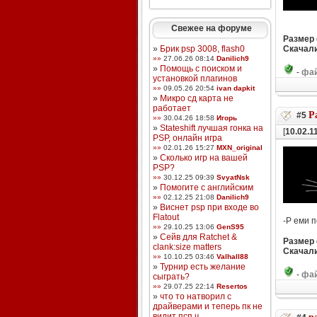
Свежее на форуме
Размер
»
Брик psp 3008, flash0
Скачали
»»
27.06.26 08:14
Danilich9
»
Помощь с поиском и
-
фай
установкой плагинов
»»
09.05.26 20:54
ivan dapkit
»
Микро сд карта не
работает
Р
#5
»»
30.04.26 18:58
Игорь
»
Stateshift лучшая гонка на
[
10.02.1
PSP, онлайн игра
»»
02.01.26 15:27
MXN_original
»
Сколько игр на вашей
PSP?
»»
30.12.25 09:39
SvyatNsk
»
Помогите с английским
»»
02.12.25 21:08
Danilich9
»
Виснет psp при входе во
Flatout
-Р еми 
»»
29.10.25 13:06
GenS95
»
Сейв для Ratchet &
Размер
clank:size matters
Скачали
»»
10.10.25 03:46
Valhall88
»
Турнир есть желание
-
фай
сыграть?
»»
29.07.25 22:14
Resertos
»
что то натворил с
драйверами и теперь пк не
видит псп ч ...