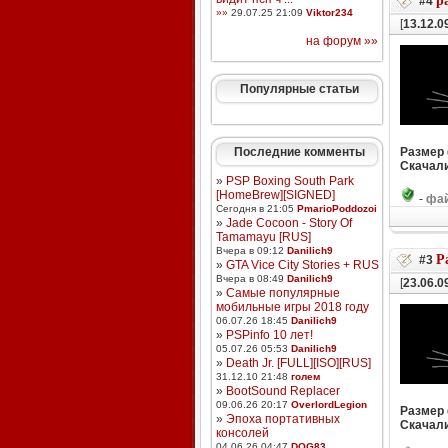
р
#4
»»
29.07.25 21:09
Viktor234
[
13.12.0
на форум »»
Популярные статьи
Последние комменты
Размер
Скачали
»
PSP Boxing South Park
[HomeBrew][SIGNED]
-
фай
Сегодня в 21:05
PmarioPoddozoi
»
Jade Cocoon - Story Of
Tamamayu [RUS]
Вчера в 09:12
Danilich9
Р
#3
»
GTA Vice City Stories + RUS
Вчера в 08:49
Danilich9
[
23.06.0
»
Самые популярные
мобильные игры 2018 году
06.07.26 18:45
Danilich9
»
PSPinfo 10 лет!
05.07.26 05:53
Danilich9
»
Death Jr. [FULL][ISO][RUS]
31.12.10 21:48
голем
»
BootSound Replacer
09.06.26 20:17
OverlordLegion
Размер
»
Эпоха портативных
Скачали
консолей
04.06.26 04:47
DOG83