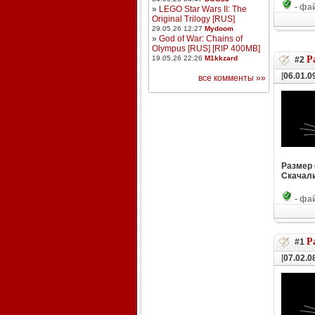
-
фай
»
LEGO Star Wars II: The
Original Trilogy [RUS]
29.05.26 12:27
Mydoom
»
God of War: Chains of
Olympus [RUS] [RIP 400MB]
19.05.26 22:26
M1kkzard
Р
#2
[
06.01.0
все комменты »»
Размер
Скачали
-
фай
Р
#1
[
07.02.0