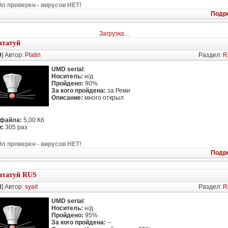
л проверен - вирусов НЕТ!
Подр
Загрузка...
ататуй
9
] Автор:
Platin
Раздел:
R
UMD serial
:
Носитель:
н/д
Пройдено:
90%
За кого пройдена:
за Реми
Описание:
много открыл
 файла:
5,00 Кб
:
305 раз
л проверен - вирусов НЕТ!
Подр
ататуй RUS
8
] Автор:
syait
Раздел:
R
UMD serial
:
Носитель:
н/д
Пройдено:
95%
За кого пройдена:
--