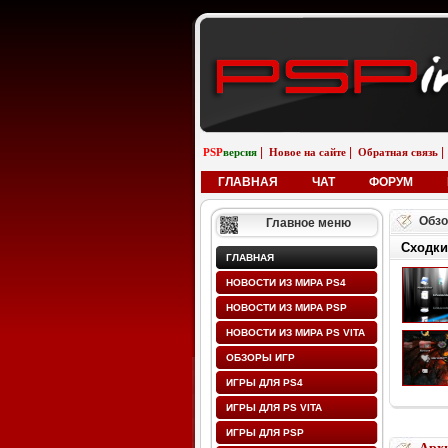
|
|
|
PSP
версия
Новое на сайте
Обратная связь
ГЛАВНАЯ
ЧАТ
ФОРУМ
Обзо
Главное меню
Сходки
ГЛАВНАЯ
НОВОСТИ ИЗ МИРА PS4
НОВОСТИ ИЗ МИРА PSP
НОВОСТИ ИЗ МИРА PS VITA
ОБЗОРЫ ИГР
ИГРЫ ДЛЯ PS4
ИГРЫ ДЛЯ PS VITA
ИГРЫ ДЛЯ PSP