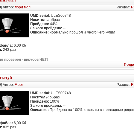
ататуй!!!
9
] Автор:
лорд мол
Раздел:
R
UMD serial
: ULES00748
Носитель:
образ
Пройдено:
44%
За кого пройдена:
--
Описание:
нормально прошол и много чего купил
 файла:
6,00 Кб
:
243 раз
л проверен - вирусов НЕТ!
Подр
ататуй
9
] Автор:
Floor
Раздел:
R
UMD serial
: ULES00748
Носитель:
образ
Пройдено:
100%
За кого пройдена:
--
Описание:
Пройдена на 100%, открыты все звездные реце
 файла:
6,00 Кб
:
835 раз