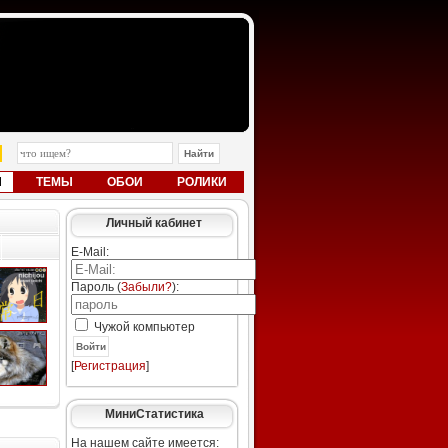
Ы
ТЕМЫ
ОБОИ
РОЛИКИ
Личный кабинет
E-Mail:
Пароль (
Забыли?
):
Чужой компьютер
Войти
[
Регистрация
]
МиниСтатистика
На нашем сайте имеется: