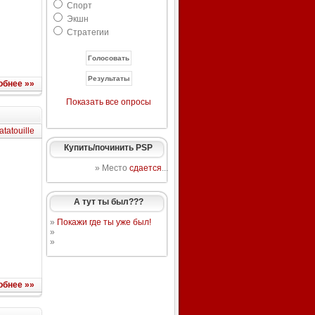
Спорт
Экшн
Стратегии
обнее »»
Показать все опросы
atatouille
Купить/починить PSP
» Место
сдается
...
А тут ты был???
»
Покажи где ты уже был!
»
»
обнее »»