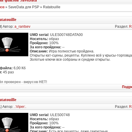
в файлов SaveData
вов
» SaveData для PSP » Ratatouille
tatouille
8
] Автор:
a_rantsev
Раздел:
R
UMD serial
: ULES00748DATA00
Носитель:
образ
Пройдено:
100%
За кого пройдена:
--
Описание:
Игра полностью пройдена.
Открыты кат-сцены, рецепты. Куплено всё у крысы-торговца
Золотые ключи все собраны и сундуки открыты.
 файла:
6,00 Кб
:
45 раз
л проверен - вирусов НЕТ!
Подр
tatouille
1
] Автор:
.:Viper:.
Раздел:
R
UMD serial
: ULES00748
Носитель:
образ
Пройдено:
100%
За кого пройдена:
--
Описание:
Есть все рецепты, даже секретные,