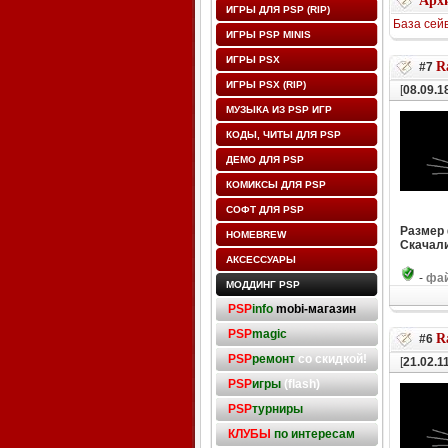
Архи
ИГРЫ ДЛЯ PSP (RIP)
База сей
ИГРЫ PSP MINIS
ИГРЫ PSX
Ra
#7
ИГРЫ PSX (RIP)
[
08.09.1
МУЗЫКА ИЗ PSP ИГР
КОДЫ, ЧИТЫ ДЛЯ PSP
ДЕМО ДЛЯ PSP
КОМИКСЫ ДЛЯ PSP
СОФТ ДЛЯ PSP
Размер
HOMEBREW
Скачали
АКСЕССУАРЫ
-
фай
МОДДИНГ PSP
PSP
info
mobi-магазин
PSP
magic
Ra
#6
PSP
ремонт
со скидкой!
[
21.02.1
PSP
игры
(flash)
PSP
турниры
КЛУБЫ
по интересам