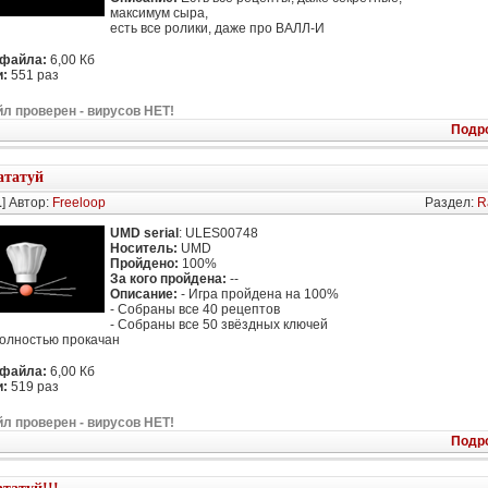
максимум сыра,
есть все ролики, даже про ВАЛЛ-И
 файла:
6,00 Кб
:
551 раз
л проверен - вирусов НЕТ!
Подр
ататуй
1
] Автор:
Freeloop
Раздел:
R
UMD serial
: ULES00748
Носитель:
UMD
Пройдено:
100%
За кого пройдена:
--
Описание:
- Игра пройдена на 100%
- Собраны все 40 рецептов
- Собраны все 50 звёздных ключей
полностью прокачан
 файла:
6,00 Кб
:
519 раз
л проверен - вирусов НЕТ!
Подр