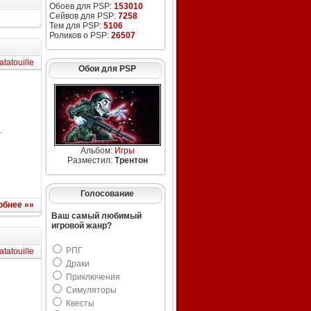
Обоев для PSP:
153010
Сейвов для PSP:
7258
Тем для PSP:
5106
Роликов о PSP:
26507
atatouille
Обои для PSP
.
Альбом:
Игры
Разместил:
Трентон
Голосование
обнее »»
Ваш самый любимый
игровой жанр?
РПГ
atatouille
Драки
Приключения
Симуляторы
Квесты