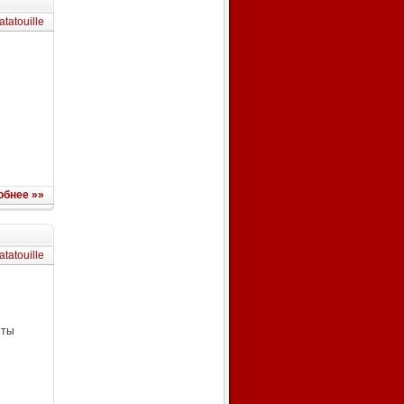
atatouille
обнее »»
atatouille
пты