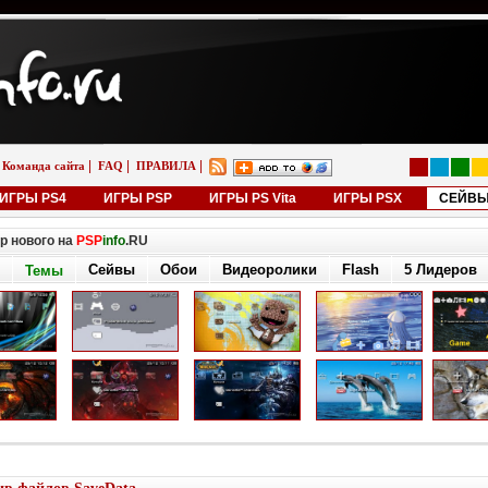
|
|
|
Команда сайта
FAQ
ПРАВИЛА
ИГРЫ PS4
ИГРЫ PSP
ИГРЫ PS Vita
ИГРЫ PSX
СЕЙВ
р нового на
PSP
info
.RU
Сейвы
Обои
Видеоролики
Flash
5 Лидеров
Темы