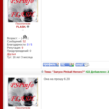
Посетители
FLASH.
--
Возраст: -- |
|
Сообщений:
52
Благодарности:
0
/
5
Репутация:
9
Предупреждений: 0
Друзья
Тут: 16 лет 3 месяцa
Тема: "Запуск Pinball Heroes?"
#22 Добавлено: 24
Она на прошу 6.20
Посетители