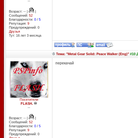
--
Возраст: -- |
|
Сообщений:
52
Благодарности:
0
/
5
Репутация:
9
Предупреждений: 0
Друзья
Тут: 16 лет 3 месяцa
Тема: "Metal Gear Solid: Peace Walker (Eng)"
#10 
перекачай
Посетители
FLASH.
--
Возраст: -- |
|
Сообщений:
52
Благодарности:
0
/
5
Репутация:
9
Предупреждений: 0