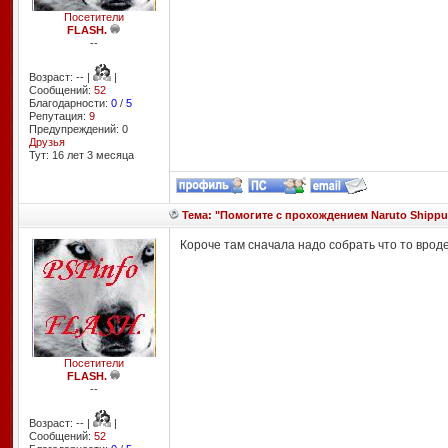
Посетители
FLASH.
--
Возраст: -- |
|
Сообщений:
52
Благодарности:
0
/
5
Репутация:
9
Предупреждений: 0
Друзья
Тут: 16 лет 3 месяцa
Тема: "Помогите с прохождением Naruto Shippud
Короче там сначала надо собрать что то врод
Посетители
FLASH.
--
Возраст: -- |
|
Сообщений:
52