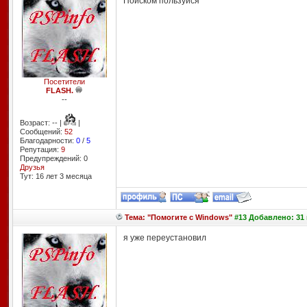
Поиском пользуйся
Посетители
FLASH.
--
Возраст: -- |
|
Сообщений:
52
Благодарности:
0
/
5
Репутация:
9
Предупреждений: 0
Друзья
Тут: 16 лет 3 месяцa
Тема: "Помогите с Windows"
#13 Добавлено: 31 
я уже переустановил