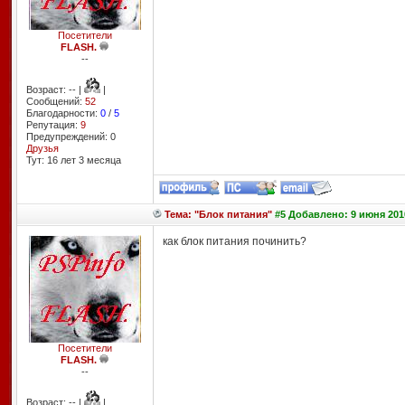
Посетители
FLASH.
--
Возраст: -- |
|
Сообщений:
52
Благодарности:
0
/
5
Репутация:
9
Предупреждений: 0
Друзья
Тут: 16 лет 3 месяцa
Тема: "Блок питания"
#5 Добавлено: 9 июня 201
как блок питания починить?
Посетители
FLASH.
--
Возраст: -- |
|