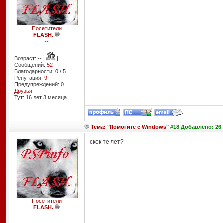
Посетители
FLASH.
--
Возраст: -- |
|
Сообщений:
52
Благодарности:
0
/
5
Репутация:
9
Предупреждений: 0
Друзья
Тут: 16 лет 3 месяцa
Тема: "Помогите с Windows"
#18 Добавлено: 26 
скок те лет?
Посетители
FLASH.
--