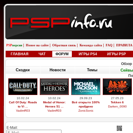
|
|
|
|
|
PSP
версия
Новое на сайте
Обратная связь
Команда сайта
FAQ
ПРАВИЛА
ГЛАВНАЯ
ЧАТ
ФОРУМ
ИГРЫ PS4
ИГРЫ PSP
Обзор 
Сходки
Новости
Темы
Сейв
П
29.03.26
19.02.26
01.01.26
01.01.26
Выдающиеся
Бугатти вейрон
saab 9-5 универсал
saab 9-5 универсал
звери, легоси ...
возле реки
aero
снег
M9xxsi
iosifreshetnik
saabinside
saabinside
E-Mail: