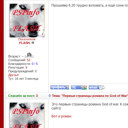
Прошивку 6.20 трудно взломать, а ещё сони го
Посетители
FLASH.
--
Возраст: -- |
|
Сообщений:
52
Благодарности:
0
/
5
Репутация:
9
Предупреждений: 0
Друзья
Тут: 16 лет 3 месяцa
Спасибо
за пост:
3
Тема: "Первые страницы романа по God of War
Это первые страницы романа God of war. К со
сайт((
Вот и роман
.