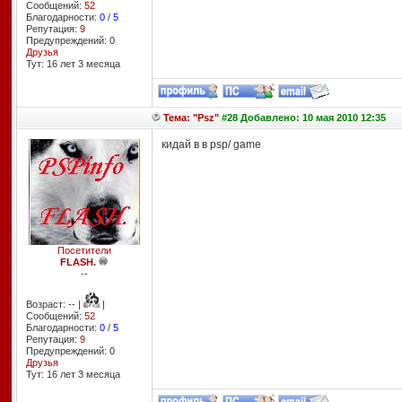
Сообщений:
52
Благодарности:
0
/
5
Репутация:
9
Предупреждений: 0
Друзья
Тут: 16 лет 3 месяцa
Тема: "Psz"
#28 Добавлено: 10 мая 2010 12:35
кидай в в psp/ game
Посетители
FLASH.
--
Возраст: -- |
|
Сообщений:
52
Благодарности:
0
/
5
Репутация:
9
Предупреждений: 0
Друзья
Тут: 16 лет 3 месяцa