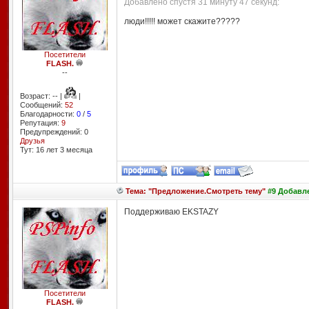
Добавлено спустя 31 минуту 47 секунд:
люди!!!!! может скажите?????
Посетители
FLASH.
--
Возраст: -- |
|
Сообщений:
52
Благодарности:
0
/
5
Репутация:
9
Предупреждений: 0
Друзья
Тут: 16 лет 3 месяцa
Тема: "Предложение.Смотреть тему"
#9 Добавле
Поддерживаю EKSTAZY
Посетители
FLASH.