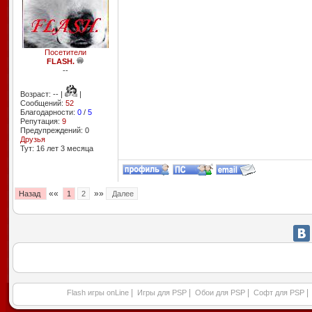
Посетители
FLASH.
--
Возраст: -- |
|
Сообщений:
52
Благодарности:
0
/
5
Репутация:
9
Предупреждений: 0
Друзья
Тут: 16 лет 3 месяцa
««
»»
Назад
1
2
Далее
|
|
|
|
Flash игры onLine
Игры для PSP
Обои для PSP
Софт для PSP