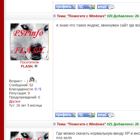
Тема: "Помогите с Windows"
#20 Добавлено: 26 
я знаю что такое яндекс, мненужен сайт где в
Посетители
FLASH.
--
Возраст: -- |
|
Сообщений:
52
Благодарности:
0
/
5
Репутация:
9
Предупреждений: 0
Друзья
Тут: 16 лет 3 месяцa
Тема: "Помогите с Windows"
#21 Добавлено: 26 
Где можно скачать нормальную винду ХР и ин
плз хелп