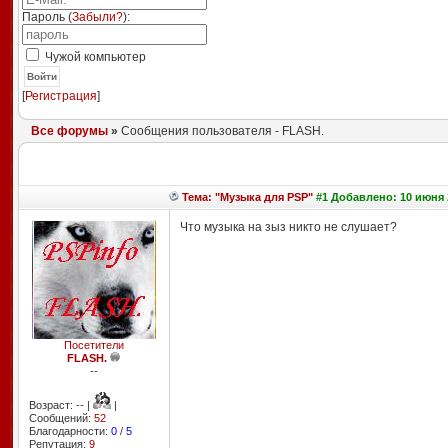
Пароль (
Забыли?
):
Чужой компьютер
Войти
[
Регистрация
]
Все форумы
»
Сообщения пользователя - FLASH.
Тема: "Музыка для PSP"
#1 Добавлено: 10 июня 
Что музыка на зыз никто не слушает?
Посетители
FLASH.
--
Возраст: -- |
|
Сообщений:
52
Благодарности:
0
/
5
Репутация:
9