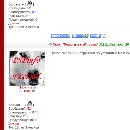
Возраст: -- |
|
Сообщений:
52
Благодарности:
0
/
5
Репутация:
9
Предупреждений: 0
Друзья
Тут: 16 лет 3 месяцa
Тема: "Помогите с Windows"
#19 Добавлено: 26 
princ_skorpi а инструкцию по установке можно
Посетители
FLASH.
--
Возраст: -- |
|
Сообщений:
52
Благодарности:
0
/
5
Репутация:
9
Предупреждений: 0
Друзья
Тут: 16 лет 3 месяцa