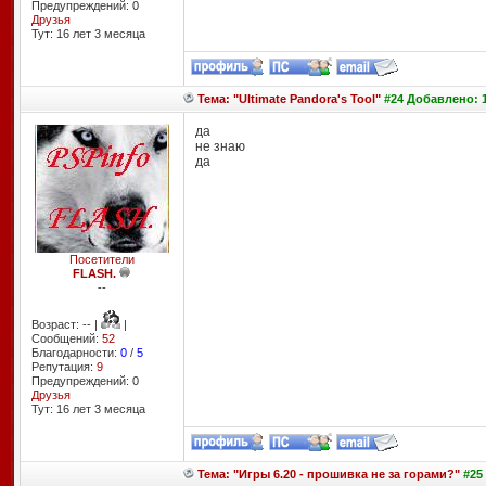
Предупреждений: 0
Друзья
Тут: 16 лет 3 месяцa
Тема: "Ultimate Pandora's Tool"
#24 Добавлено: 1
да
не знаю
да
Посетители
FLASH.
--
Возраст: -- |
|
Сообщений:
52
Благодарности:
0
/
5
Репутация:
9
Предупреждений: 0
Друзья
Тут: 16 лет 3 месяцa
Тема: "Игры 6.20 - прошивка не за горами?"
#25 