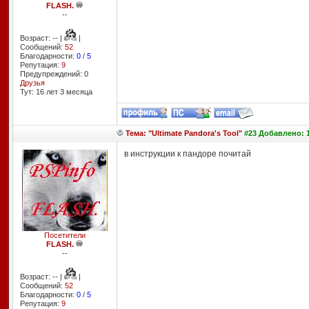
FLASH.
--
Возраст: -- |
|
Сообщений:
52
Благодарности:
0
/
5
Репутация:
9
Предупреждений: 0
Друзья
Тут: 16 лет 3 месяцa
Тема: "Ultimate Pandora's Tool"
#23 Добавлено: 1
в инструкции к пандоре почитай
Посетители
FLASH.
--
Возраст: -- |
|
Сообщений:
52
Благодарности:
0
/
5
Репутация:
9