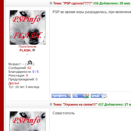
Тема: "PSP сдохла????"
#16 Добавлено: 29 мая 
PSP во время игры разрадилась, при включении
Посетители
FLASH.
--
Возраст: -- |
|
Сообщений:
52
Благодарности:
0
/
5
Репутация:
9
Предупреждений: 0
Друзья
Тут: 16 лет 3 месяцa
Тема: "Украина на связи!!!"
#17 Добавлено: 27 м
Севастополь