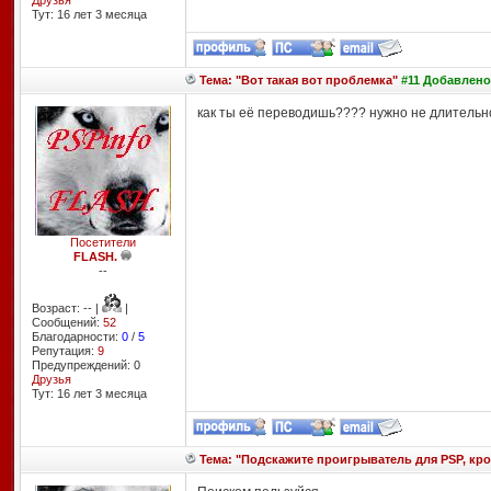
Друзья
Тут: 16 лет 3 месяцa
Тема: "Вот такая вот проблемка"
#11 Добавлено:
как ты её переводишь???? нужно не длительно
Посетители
FLASH.
--
Возраст: -- |
|
Сообщений:
52
Благодарности:
0
/
5
Репутация:
9
Предупреждений: 0
Друзья
Тут: 16 лет 3 месяцa
Тема: "Подскажите проигрыватель для PSP, кром