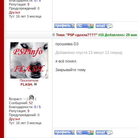
Благодарности:
0
/
5
Репутация:
9
Предупреждений: 0
Друзья
Тут: 16 лет 3 месяцa
Тема: "PSP сдохла????"
#15 Добавлено: 29 мая 
прошивка D3
Добавлено спустя 15 минут 12 секунд:
я всё понял.
Закрывайте тему
Посетители
FLASH.
--
Возраст: -- |
|
Сообщений:
52
Благодарности:
0
/
5
Репутация:
9
Предупреждений: 0
Друзья
Тут: 16 лет 3 месяцa