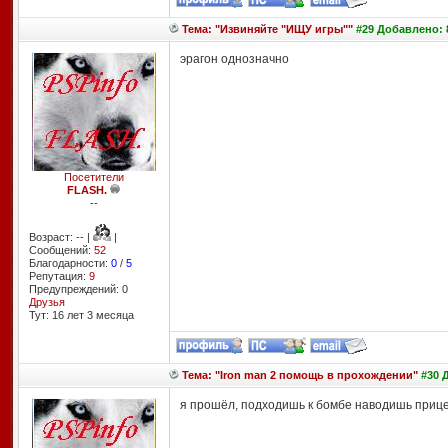
Тема: "Извиняйте "ИЩУ игры""
#29 Добавлено: 8
эрагон однозначно
Посетители
FLASH.
--
Возраст: -- |
|
Сообщений:
52
Благодарности:
0
/
5
Репутация:
9
Предупреждений: 0
Друзья
Тут: 16 лет 3 месяцa
Тема: "Iron man 2 помощь в прохождении"
#30 Д
я прошёл, подходишь к бомбе наводишь прице