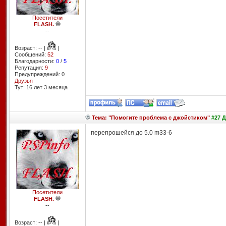
Посетители
FLASH.
--
Возраст: -- |
|
Сообщений:
52
Благодарности:
0
/
5
Репутация:
9
Предупреждений: 0
Друзья
Тут: 16 лет 3 месяцa
Тема: "Помогите проблема с джойстиком"
#27 Д
перепрошейся до 5.0 m33-6
Посетители
FLASH.
--
Возраст: -- |
|