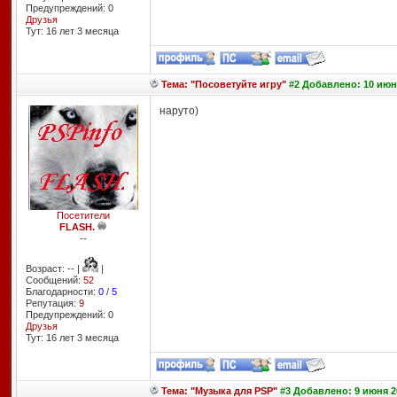
Предупреждений: 0
Друзья
Тут: 16 лет 3 месяцa
Тема: "Посоветуйте игру"
#2 Добавлено: 10 июня
наруто)
Посетители
FLASH.
--
Возраст: -- |
|
Сообщений:
52
Благодарности:
0
/
5
Репутация:
9
Предупреждений: 0
Друзья
Тут: 16 лет 3 месяцa
Тема: "Музыка для PSP"
#3 Добавлено: 9 июня 2