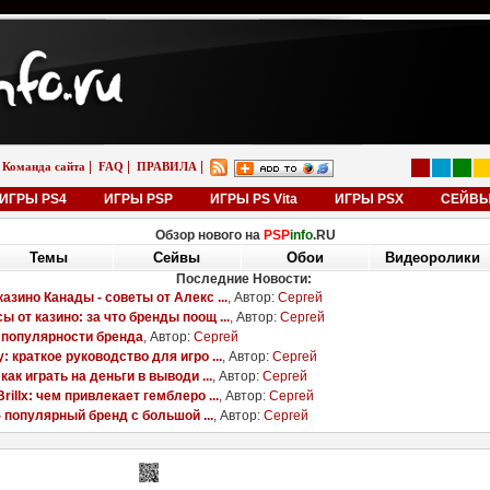
|
|
|
Команда сайта
FAQ
ПРАВИЛА
ИГРЫ PS4
ИГРЫ PSP
ИГРЫ PS Vita
ИГРЫ PSX
СЕЙВ
Обзор нового на
PSP
info
.RU
Темы
Сейвы
Обои
Видеоролики
Последние Новости:
азино Канады - советы от Алекс ...
, Автор:
Сергей
 от казино: за что бренды поощ ...
, Автор:
Сергей
р популярности бренда
, Автор:
Сергей
 краткое руководство для игро ...
, Автор:
Сергей
как играть на деньги в выводи ...
, Автор:
Сергей
illx: чем привлекает гемблеро ...
, Автор:
Сергей
- популярный бренд с большой ...
, Автор:
Сергей