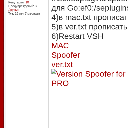
Репутация:
10
для Go:ef0:/seplugin
Предупреждений: 3
Друзья
Тут: 15 лет 7 месяцев
4)в mac.txt прописа
5)в ver.txt прописа
6)Restart VSH
МАС
Spoofer
ver.txt