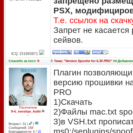
запрещено размеща
PSX, модифициров
Т.е. ссылок на скачк
Запрет не касается
сейвов.
ICQ: 151893871
Спасибо
за пост:
9
Тема: "Version Spoofer for 6.35 PRO"
#4 Добавлено
Плагин позволяющи
версию прошивки на
PRO
1)Скачать
Посетители
2)Файлы mac.txt spoo
9-ti_xvostiyu_kuibi
--
3)в VSH.txt прописат
Возраст: 31 |
|
Сообщений:
158
ms0:/seplugins/spoof
Благодарности:
6
/
15