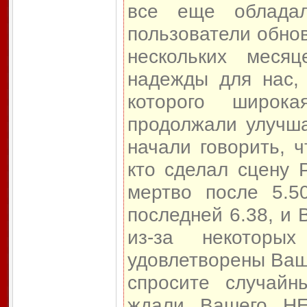
все еще обладал
пользователи обнов
нескольких меся
надежды для нас, 
которого широк
продолжали улучш
начали говорить, ч
кто сделал сцену 
мертво после 5.5
последней 6.38, и 
из-за некоторы
удовлетворены Ваш
спросите случайн
ждали Вашего HE