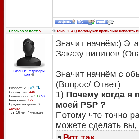
Спасибо
за пост:
5
Тема: "F.A.Q по тому как правильно наклеить В
Значит начнём:) Эта
Заказу винилов (О
Значит начнём с об
Главные Редакторы
Ivan
--
(Вопрос/ Ответ)
Возраст: 29 |
|
1)
Почему когда я 
Сообщений:
446
Благодарности:
31
/
50
Репутация:
172
моей PSP ?
Предупреждений: 0
Друзья
Потому что точно ра
Тут: 16 лет 7 месяцев
можете сделать вы, 
Вот так