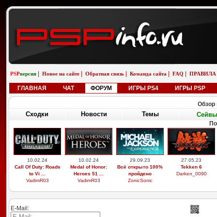
|
|
|
|
|
PSP
версия
Новое на сайте
Обратная связь
Команда сайта
FAQ
ПРАВИЛА
ГЛАВНАЯ
ЧАТ
ФОРУМ
ИГРЫ PS4
ИГРЫ PSP
Обзор 
Сходки
Новости
Темы
Сейв
П
29.03.26
19.02.26
01.01.26
01.01.26
Выдающиеся
Бугатти вейрон
saab 9-5 универсал
saab 9-5 универсал
звери, легоси ...
возле реки
aero
снег
M9xxsi
iosifreshetnik
saabinside
saabinside
E-Mail: