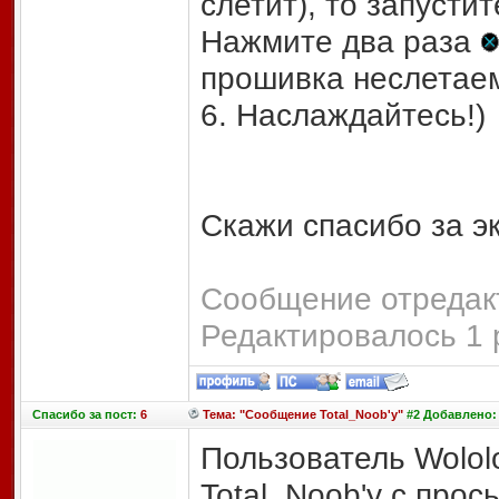
слетит), то запусти
Нажмите два раза
прошивка неслетае
6. Наслаждайтесь!)
Скажи спасибо за э
Сообщение отредакт
Редактировалось 1 
Спасибо
за пост:
6
Тема: "Сообщение Total_Noob'у"
#2 Добавлено: 
Пользователь Wolol
Total_Noob'у с прос