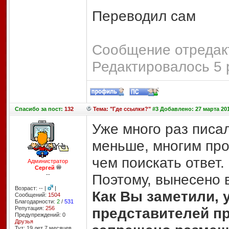
Переводил сам
Сообщение отредакт
Редактировалось 5 
Спасибо
за пост:
132
Тема: "Где ссылки?"
#3 Добавлено: 27 марта 201
Уже много раз писал
меньше, многим про
чем поискать ответ.
Администратор
Сергей
--
Поэтому, вынесено 
Возраст: -- |
|
Как Вы заметили, 
Сообщений:
1504
Благодарности:
2
/
531
Репутация:
256
представителей пр
Предупреждений: 0
Друзья
Тут: 19 лет 7 месяцев