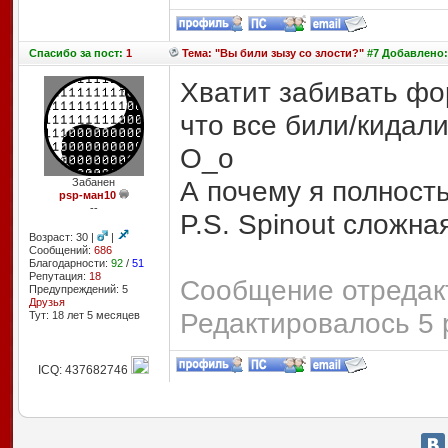
Спасибо
за пост:
1
Тема: "Вы били зызу со злости?"
#7 Добавлено: 
Хватит забивать фо
что все били/кидали
О_о
А почему я полность
Забанен
psp-ман10
--
P.S. Spinout сложная
Возраст: 30 |
|
Сообщений:
686
Благодарности:
92
/
51
Репутация:
18
Сообщение отредакт
Предупреждений: 5
Друзья
Редактировалось 5 
Тут: 18 лет 5 месяцев
ICQ: 437682746