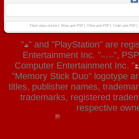
|
|
|
|
Flash игры onLine
Игры для PSP
Обои для PSP
Софт для PSP
"
" and "PlayStation" are re
Entertainment Inc. "
", PS
Computer Entertainment Inc. "
"Memory Stick Duo" logotype ar
titles, publisher names, tradema
trademarks, registered tradem
respective owner