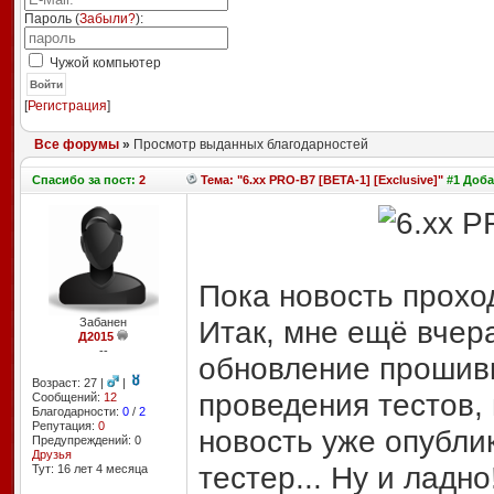
Пароль (
Забыли?
):
Чужой компьютер
Войти
[
Регистрация
]
Все форумы
»
Просмотр выданных благодарностей
Спасибо
за пост:
2
Тема: "6.xx PRO-B7 [BETA-1] [Exclusive]"
#1 Доба
Пока новость прохо
Итак, мне ещё вчер
Забанен
Д2015
--
обновление прошив
Возраст: 27 |
|
проведения тестов, 
Сообщений:
12
Благодарности:
0
/
2
Репутация:
0
новость уже опубли
Предупреждений: 0
Друзья
тестер... Ну и ладно
Тут: 16 лет 4 месяцa