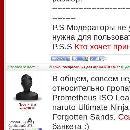
-----------------------------
---------
P.S Модераторы не 
нужна для пользова
P.S.S
Кто хочет при
Спасибо
за пост:
3
Тема: "Исправления для игр на 6.20 TN-X"
#6 До
В общем, совсем не
относительно пропа
Prometheus ISO Loa
naruto Ultimate Ninja
Посетители
vit9696
--
Forgotten Sands.
Сс
Возраст: -- |
|
банкета :)
Сообщений:
273
Благодарности:
14
/
56