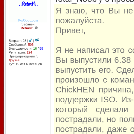
Я знаю, что Вы не
пожалуйста.
Забанен
Привет,
.:ReturN:.
--
Возраст: 28 |
|
Сообщений:
506
Я не написал это 
Благодарности:
16
/
58
Репутация:
124
Предупреждений: 3
Вы выпустили 6.38
Друзья
Тут: 15 лет 6 месяцев
выпустить его. Сде
произошло с коман
ChickHEN причина,
поддержки ISO. Из-
который сделали
пострадали, но пол
пострадали, даже о