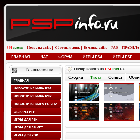
|
|
|
|
|
PSP
версия
Новое на сайте
Обратная связь
Команда сайта
FAQ
ПРАВИЛА
ГЛАВНАЯ
ЧАТ
ФОРУМ
ИГРЫ PS4
ИГРЫ PSP
Обзор нового на
PSP
info
.RU
Главное меню
Сходки
Сейвы
Обои
Темы
ГЛАВНАЯ
НОВОСТИ ИЗ МИРА PS4
НОВОСТИ ИЗ МИРА PSP
НОВОСТИ ИЗ МИРА PS VITA
ОБЗОРЫ ИГР
ИГРЫ ДЛЯ PS4
ИГРЫ ДЛЯ PS VITA
ИГРЫ ДЛЯ PSP