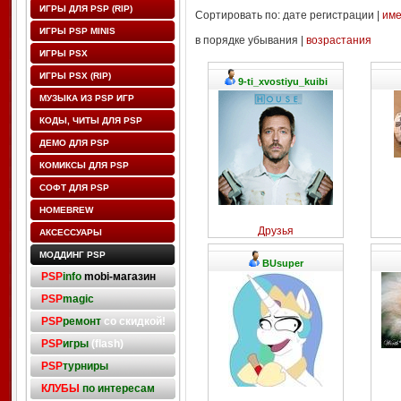
ИГРЫ ДЛЯ PSP (RIP)
Сортировать по: дате регистрации |
им
ИГРЫ PSP MINIS
в порядке убывания |
возрастания
ИГРЫ PSX
ИГРЫ PSX (RIP)
9-ti_xvostiyu_kuibi
МУЗЫКА ИЗ PSP ИГР
КОДЫ, ЧИТЫ ДЛЯ PSP
ДЕМО ДЛЯ PSP
КОМИКСЫ ДЛЯ PSP
СОФТ ДЛЯ PSP
HOMEBREW
Друзья
АКСЕССУАРЫ
МОДДИНГ PSP
BUsuper
PSP
info
mobi-магазин
PSP
magic
PSP
ремонт
со скидкой!
PSP
игры
(flash)
PSP
турниры
КЛУБЫ
по интересам