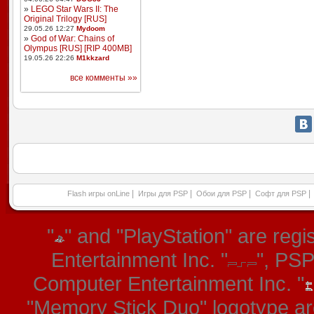
»
LEGO Star Wars II: The
Original Trilogy [RUS]
29.05.26 12:27
Mydoom
»
God of War: Chains of
Olympus [RUS] [RIP 400MB]
19.05.26 22:26
M1kkzard
все комменты »»
|
|
|
|
Flash игры onLine
Игры для PSP
Обои для PSP
Софт для PSP
"
" and "PlayStation" are re
Entertainment Inc. "
", PS
Computer Entertainment Inc. "
"Memory Stick Duo" logotype ar