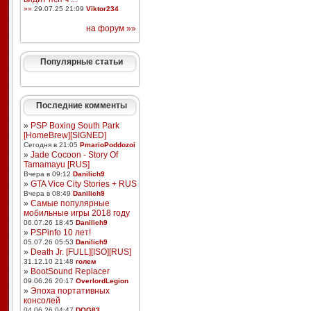
»»
29.07.25 21:09
Viktor234
на форум »»
Популярные статьи
Последние комменты
»
PSP Boxing South Park
[HomeBrew][SIGNED]
Сегодня в 21:05
PmarioPoddozoi
»
Jade Cocoon - Story Of
Tamamayu [RUS]
Вчера в 09:12
Danilich9
»
GTA Vice City Stories + RUS
Вчера в 08:49
Danilich9
»
Самые популярные
мобильные игры 2018 году
06.07.26 18:45
Danilich9
»
PSPinfo 10 лет!
05.07.26 05:53
Danilich9
»
Death Jr. [FULL][ISO][RUS]
31.12.10 21:48
голем
»
BootSound Replacer
09.06.26 20:17
OverlordLegion
»
Эпоха портативных
консолей
04.06.26 04:47
DOG83