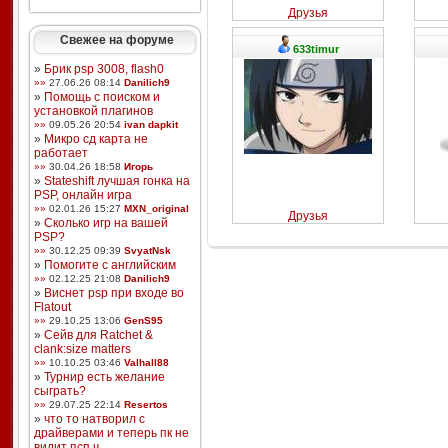
Друзья
Свежее на форуме
633timur
»
Брик psp 3008, flash0
»»
27.06.26 08:14
Danilich9
»
Помощь с поиском и
установкой плагинов
»»
09.05.26 20:54
ivan dapkit
»
Микро сд карта не
работает
»»
30.04.26 18:58
Игорь
»
Stateshift лучшая гонка на
PSP, онлайн игра
»»
02.01.26 15:27
MXN_original
Друзья
»
Сколько игр на вашей
PSP?
»»
30.12.25 09:39
SvyatNsk
»
Помогите с английским
»»
02.12.25 21:08
Danilich9
»
Виснет psp при входе во
Flatout
»»
29.10.25 13:06
GenS95
»
Сейв для Ratchet &
clank:size matters
»»
10.10.25 03:46
Valhall88
»
Турнир есть желание
сыграть?
»»
29.07.25 22:14
Resertos
»
что то натворил с
драйверами и теперь пк не
видит псп ч ...