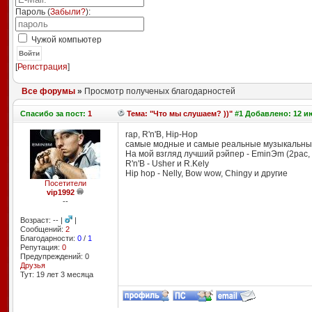
Пароль (
Забыли?
):
Чужой компьютер
Войти
[
Регистрация
]
Все форумы
»
Просмотр полученых благодарностей
Спасибо
за пост:
1
Тема: "Что мы слушаем? ))"
#1 Добавлено: 12 ию
rap, R'n'B, Hip-Hop
самые модные и самые реальные музыкальные
На мой взгляд лучший рэйпер - EminЭm (2pac, 
R'n'B - Usher и R.Kely
Hip hop - Nelly, Bow wow, Chingy и другие
Посетители
vip1992
--
Возраст: -- |
|
Сообщений:
2
Благодарности:
0
/
1
Репутация:
0
Предупреждений: 0
Друзья
Тут: 19 лет 3 месяцa