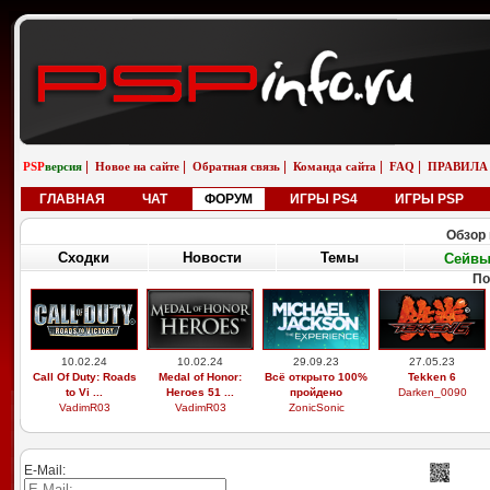
|
|
|
|
|
PSP
версия
Новое на сайте
Обратная связь
Команда сайта
FAQ
ПРАВИЛА
ГЛАВНАЯ
ЧАТ
ФОРУМ
ИГРЫ PS4
ИГРЫ PSP
Обзор 
Сходки
Новости
Темы
Сейв
По
10.02.24
10.02.24
29.09.23
27.05.23
Call Of Duty: Roads
Medal of Honor:
Всё открыто 100%
Tekken 6
to Vi ...
Heroes 51 ...
пройдено
Darken_0090
VadimR03
VadimR03
ZonicSonic
E-Mail: