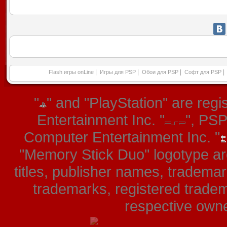
|
|
|
|
Flash игры onLine
Игры для PSP
Обои для PSP
Софт для PSP
"
" and "PlayStation" are re
Entertainment Inc. "
", PS
Computer Entertainment Inc. "
"Memory Stick Duo" logotype ar
titles, publisher names, tradema
trademarks, registered tradem
respective owner