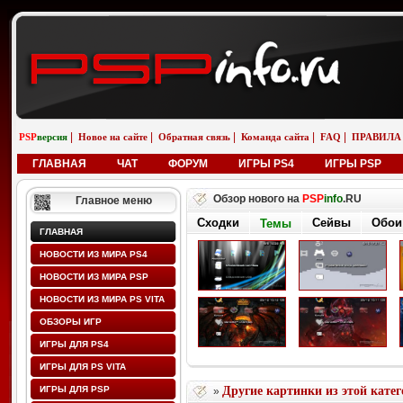
|
|
|
|
|
PSP
версия
Новое на сайте
Обратная связь
Команда сайта
FAQ
ПРАВИЛА
ГЛАВНАЯ
ЧАТ
ФОРУМ
ИГРЫ PS4
ИГРЫ PSP
Обзор нового на
PSP
info
.RU
Главное меню
Сходки
Сейвы
Обои
Темы
ГЛАВНАЯ
НОВОСТИ ИЗ МИРА PS4
НОВОСТИ ИЗ МИРА PSP
НОВОСТИ ИЗ МИРА PS VITA
ОБЗОРЫ ИГР
ИГРЫ ДЛЯ PS4
ИГРЫ ДЛЯ PS VITA
ИГРЫ ДЛЯ PSP
Другие картинки из этой кате
»