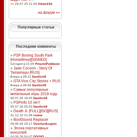
»»
29.07.25 21:09
Viktor234
на форум »»
Популярные статьи
Последние комменты
»
PSP Boxing South Park
[HomeBrew][SIGNED]
Сегодня в 21:05
PmarioPoddozoi
»
Jade Cocoon - Story Of
Tamamayu [RUS]
Вчера в 09:12
Danilich9
»
GTA Vice City Stories + RUS
Вчера в 08:49
Danilich9
»
Самые популярные
мобильные игры 2018 году
06.07.26 18:45
Danilich9
»
PSPinfo 10 лет!
05.07.26 05:53
Danilich9
»
Death Jr. [FULL][ISO][RUS]
31.12.10 21:48
голем
»
BootSound Replacer
09.06.26 20:17
OverlordLegion
»
Эпоха портативных
консолей
04.06.26 04:47
DOG83