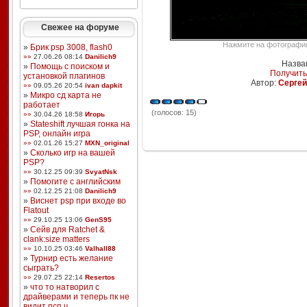
Свежее на форуме
Нажмите на фотографию,
»
Брик psp 3008, flash0
»»
27.06.26 08:14
Danilich9
Назва
»
Помощь с поиском и
Получить
установкой плагинов
Автор:
Сергей
»»
09.05.26 20:54
ivan dapkit
»
Микро сд карта не
работает
(голосов: 15)
»»
30.04.26 18:58
Игорь
»
Stateshift лучшая гонка на
PSP, онлайн игра
»»
02.01.26 15:27
MXN_original
»
Сколько игр на вашей
PSP?
»»
30.12.25 09:39
SvyatNsk
»
Помогите с английским
»»
02.12.25 21:08
Danilich9
»
Виснет psp при входе во
Flatout
»»
29.10.25 13:06
GenS95
»
Сейв для Ratchet &
clank:size matters
»»
10.10.25 03:46
Valhall88
»
Турнир есть желание
сыграть?
»»
29.07.25 22:14
Resertos
»
что то натворил с
драйверами и теперь пк не
видит псп ч ...