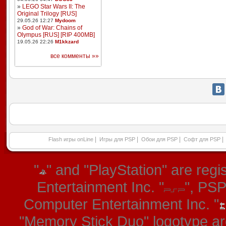
»
LEGO Star Wars II: The
Original Trilogy [RUS]
29.05.26 12:27
Mydoom
»
God of War: Chains of
Olympus [RUS] [RIP 400MB]
19.05.26 22:26
M1kkzard
все комменты »»
|
|
|
|
Flash игры onLine
Игры для PSP
Обои для PSP
Софт для PSP
"
" and "PlayStation" are re
Entertainment Inc. "
", PS
Computer Entertainment Inc. "
"Memory Stick Duo" logotype ar