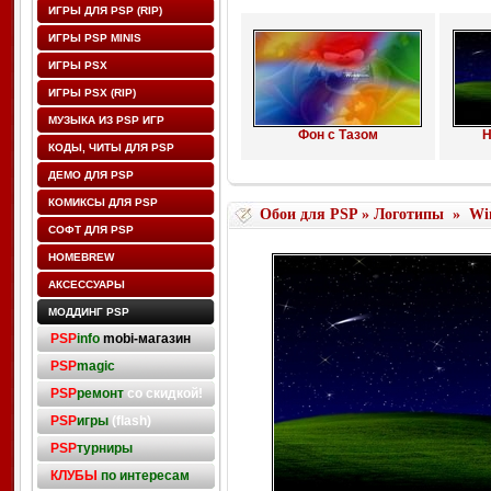
ИГРЫ ДЛЯ PSP (RIP)
ИГРЫ PSP MINIS
ИГРЫ PSX
ИГРЫ PSX (RIP)
МУЗЫКА ИЗ PSP ИГР
Фон с Тазом
Н
КОДЫ, ЧИТЫ ДЛЯ PSP
ДЕМО ДЛЯ PSP
КОМИКСЫ ДЛЯ PSP
Обои для PSP
»
Логотипы
»
Wi
СОФТ ДЛЯ PSP
HOMEBREW
АКСЕССУАРЫ
МОДДИНГ PSP
PSP
info
mobi-магазин
PSP
magic
PSP
ремонт
со скидкой!
PSP
игры
(flash)
PSP
турниры
КЛУБЫ
по интересам