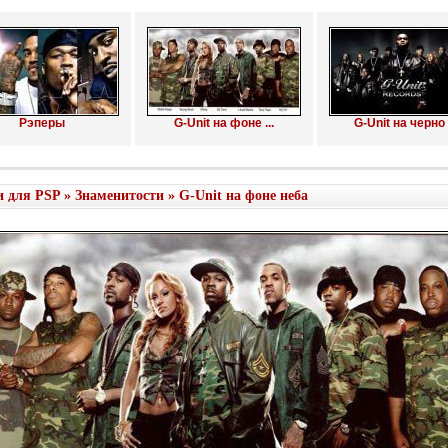
Рэперы
G-Unit на фоне ...
G-Unit на черно .
и для PSP
»
Знаменитости
» G-Unit на фоне неба