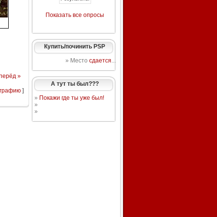
Показать все опросы
Купить/починить PSP
» Место
сдается
...
перёд »
А тут ты был???
ографию
]
»
Покажи где ты уже был!
»
»