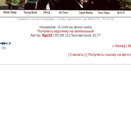
Нажмите на фотографию, чтобы увеличить до 480x272, 76,03 Kb
Название: G-Unit на фоне неба
Получить картинку на мобильный
Автор:
figo10
|
05.08.11| Просмотров: 8177
« Назад
|
В
 28)
[
Скачать
] [
Получить ссылку на фот