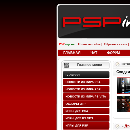
|
|
|
PSP
версия
Новое на сайте
Обратная связь
ГЛАВНАЯ
ЧАТ
ФОРУМ
Обзо
Главное меню
Сходки
ГЛАВНАЯ
НОВОСТИ ИЗ МИРА PS4
НОВОСТИ ИЗ МИРА PSP
НОВОСТИ ИЗ МИРА PS VITA
ОБЗОРЫ ИГР
ИГРЫ ДЛЯ PS4
ИГРЫ ДЛЯ PS VITA
ИГРЫ ДЛЯ PSP
Др
»