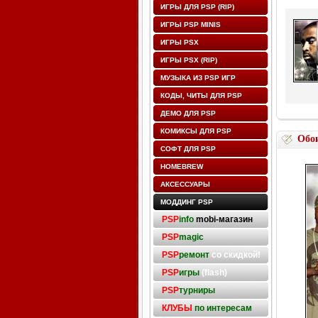
ИГРЫ ДЛЯ PSP (RIP)
ИГРЫ PSP MINIS
ИГРЫ PSX
ИГРЫ PSX (RIP)
МУЗЫКА ИЗ PSP ИГР
КОДЫ, ЧИТЫ ДЛЯ PSP
ДЕМО ДЛЯ PSP
КОМИКСЫ ДЛЯ PSP
Обо
СОФТ ДЛЯ PSP
HOMEBREW
АКСЕССУАРЫ
МОДДИНГ PSP
PSP
info
mobi-магазин
PSP
magic
PSP
ремонт
со скидкой!
PSP
игры
(flash)
PSP
турниры
КЛУБЫ
по интересам