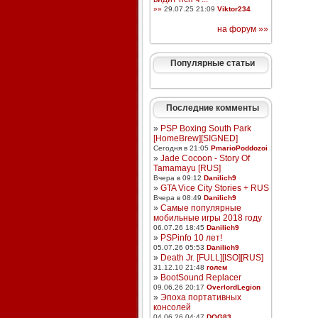
»»
29.07.25 21:09
Viktor234
на форум »»
Популярные статьи
Последние комменты
»
PSP Boxing South Park
[HomeBrew][SIGNED]
Сегодня в 21:05
PmarioPoddozoi
»
Jade Cocoon - Story Of
Tamamayu [RUS]
Вчера в 09:12
Danilich9
»
GTA Vice City Stories + RUS
Вчера в 08:49
Danilich9
»
Самые популярные
мобильные игры 2018 году
06.07.26 18:45
Danilich9
»
PSPinfo 10 лет!
05.07.26 05:53
Danilich9
»
Death Jr. [FULL][ISO][RUS]
31.12.10 21:48
голем
»
BootSound Replacer
09.06.26 20:17
OverlordLegion
»
Эпоха портативных
консолей
04.06.26 04:47
DOG83