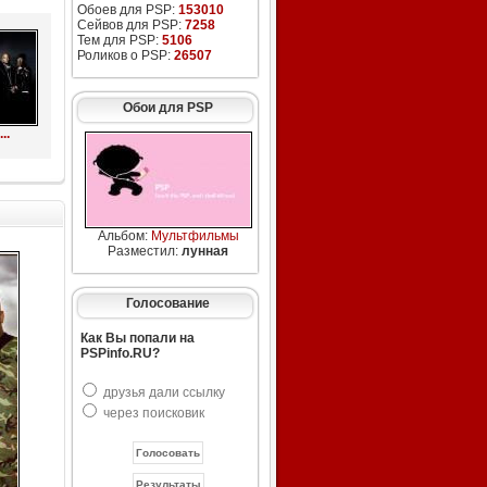
Обоев для PSP:
153010
Сейвов для PSP:
7258
Тем для PSP:
5106
Роликов о PSP:
26507
Обои для PSP
..
Альбом:
Мультфильмы
Разместил:
лунная
Голосование
Как Вы попали на
PSPinfo.RU?
друзья дали ссылку
через поисковик