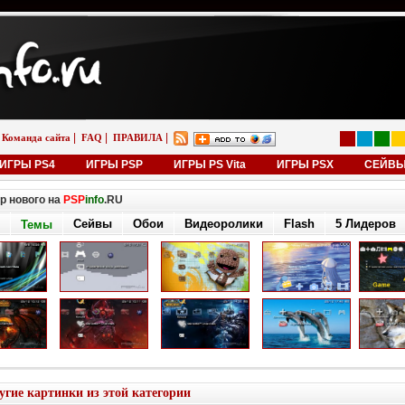
|
|
|
Команда сайта
FAQ
ПРАВИЛА
ИГРЫ PS4
ИГРЫ PSP
ИГРЫ PS Vita
ИГРЫ PSX
СЕЙВ
р нового на
PSP
info
.RU
Сейвы
Обои
Видеоролики
Flash
5 Лидеров
Темы
угие картинки из этой категории