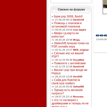
Свежее на форуме
»
Брик psp 3008, flash0
»»
27.06.26 08:14
Danilich9
»
Помощь с поиском и
установкой плагинов
»»
09.05.26 20:54
ivan dapkit
»
Микро сд карта не
работает
(голосов:
»»
30.04.26 18:58
Игорь
»
Stateshift лучшая гонка на
PSP, онлайн игра
»»
02.01.26 15:27
MXN_original
»
Сколько игр на вашей
PSP?
»»
30.12.25 09:39
SvyatNsk
»
Помогите с английским
»»
02.12.25 21:08
Danilich9
»
Виснет psp при входе во
Flatout
»»
29.10.25 13:06
GenS95
»
Сейв для Ratchet &
clank:size matters
»»
10.10.25 03:46
Valhall88
»
Турнир есть желание
сыграть?
»»
29.07.25 22:14
Resertos
»
что то натворил с
драйверами и теперь пк не
видит псп ч ...