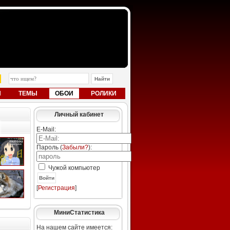
Ы
ТЕМЫ
ОБОИ
РОЛИКИ
Личный кабинет
E-Mail:
Пароль (
Забыли?
):
Чужой компьютер
Войти
[
Регистрация
]
МиниСтатистика
На нашем сайте имеется: