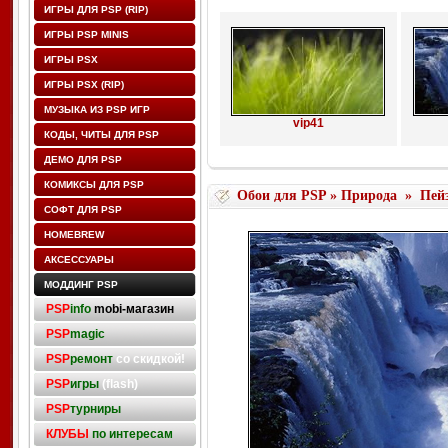
ИГРЫ ДЛЯ PSP (RIP)
ИГРЫ PSP MINIS
ИГРЫ PSX
ИГРЫ PSX (RIP)
МУЗЫКА ИЗ PSP ИГР
vip41
КОДЫ, ЧИТЫ ДЛЯ PSP
ДЕМО ДЛЯ PSP
КОМИКСЫ ДЛЯ PSP
Обои для PSP
»
Природа
»
Пей
СОФТ ДЛЯ PSP
HOMEBREW
АКСЕССУАРЫ
МОДДИНГ PSP
PSP
info
mobi-магазин
PSP
magic
PSP
ремонт
со скидкой!
PSP
игры
(flash)
PSP
турниры
КЛУБЫ
по интересам