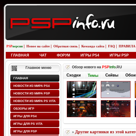
|
|
|
|
|
PSP
версия
Новое на сайте
Обратная связь
Команда сайта
FAQ
ПРАВИЛА
ГЛАВНАЯ
ЧАТ
ФОРУМ
ИГРЫ PS4
ИГРЫ PSP
Обзор нового на
PSP
info
.RU
Главное меню
Сходки
Сейвы
Обои
Темы
ГЛАВНАЯ
НОВОСТИ ИЗ МИРА PS4
НОВОСТИ ИЗ МИРА PSP
НОВОСТИ ИЗ МИРА PS VITA
ОБЗОРЫ ИГР
ИГРЫ ДЛЯ PS4
ИГРЫ ДЛЯ PS VITA
ИГРЫ ДЛЯ PSP
Другие картинки из этой кате
»