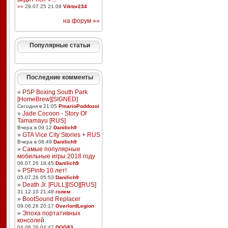
»»
29.07.25 21:09
Viktor234
на форум »»
Популярные статьи
Последние комменты
»
PSP Boxing South Park
[HomeBrew][SIGNED]
Сегодня в 21:05
PmarioPoddozoi
»
Jade Cocoon - Story Of
Tamamayu [RUS]
Вчера в 09:12
Danilich9
»
GTA Vice City Stories + RUS
Вчера в 08:49
Danilich9
»
Самые популярные
мобильные игры 2018 году
06.07.26 18:45
Danilich9
»
PSPinfo 10 лет!
05.07.26 05:53
Danilich9
»
Death Jr. [FULL][ISO][RUS]
31.12.10 21:48
голем
»
BootSound Replacer
09.06.26 20:17
OverlordLegion
»
Эпоха портативных
консолей
04.06.26 04:47
DOG83