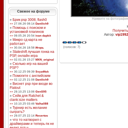
Свежее на форуме
Нажмите на фотографию,
»
Брик psp 3008, flash0
»»
27.06.26 08:14
Danilich9
»
Помощь с поиском и
Получить
установкой плагинов
Автор:
vip199
»»
09.05.26 20:54
ivan dapkit
»
Микро сд карта не
работает
(голосов: 7)
»»
30.04.26 18:58
Игорь
»
Stateshift лучшая гонка на
PSP, онлайн игра
»»
02.01.26 15:27
MXN_original
»
Сколько игр на вашей
PSP?
»»
30.12.25 09:39
SvyatNsk
»
Помогите с английским
»»
02.12.25 21:08
Danilich9
»
Виснет psp при входе во
Flatout
»»
29.10.25 13:06
GenS95
»
Сейв для Ratchet &
clank:size matters
»»
10.10.25 03:46
Valhall88
»
Турнир есть желание
сыграть?
»»
29.07.25 22:14
Resertos
»
что то натворил с
драйверами и теперь пк не
видит псп ч ...