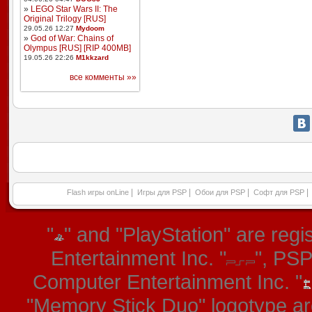
»
LEGO Star Wars II: The
Original Trilogy [RUS]
29.05.26 12:27
Mydoom
»
God of War: Chains of
Olympus [RUS] [RIP 400MB]
19.05.26 22:26
M1kkzard
все комменты »»
|
|
|
|
Flash игры onLine
Игры для PSP
Обои для PSP
Софт для PSP
"
" and "PlayStation" are re
Entertainment Inc. "
", PS
Computer Entertainment Inc. "
"Memory Stick Duo" logotype ar