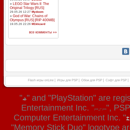
»
LEGO Star Wars II: The
Original Trilogy [RUS]
29.05.26 12:27
Mydoom
»
God of War: Chains of
Olympus [RUS] [RIP 400MB]
19.05.26 22:26
M1kkzard
все комменты »»
|
|
|
|
Flash игры onLine
Игры для PSP
Обои для PSP
Софт для PSP
"
" and "PlayStation" are re
Entertainment Inc. "
", PS
Computer Entertainment Inc. "
"Memory Stick Duo" logotype ar