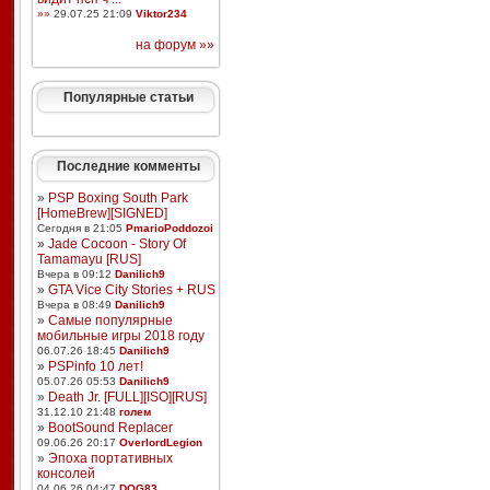
»»
29.07.25 21:09
Viktor234
на форум »»
Популярные статьи
Последние комменты
»
PSP Boxing South Park
[HomeBrew][SIGNED]
Сегодня в 21:05
PmarioPoddozoi
»
Jade Cocoon - Story Of
Tamamayu [RUS]
Вчера в 09:12
Danilich9
»
GTA Vice City Stories + RUS
Вчера в 08:49
Danilich9
»
Самые популярные
мобильные игры 2018 году
06.07.26 18:45
Danilich9
»
PSPinfo 10 лет!
05.07.26 05:53
Danilich9
»
Death Jr. [FULL][ISO][RUS]
31.12.10 21:48
голем
»
BootSound Replacer
09.06.26 20:17
OverlordLegion
»
Эпоха портативных
консолей
04.06.26 04:47
DOG83