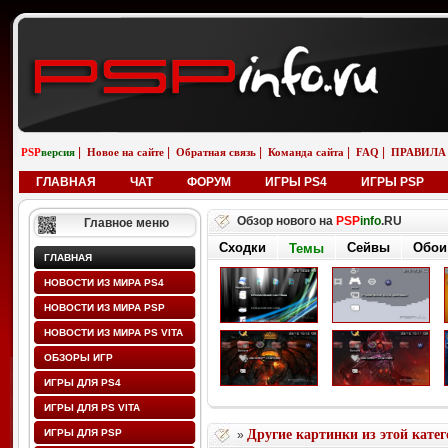
|
|
|
|
|
PSP
версия
Новое на сайте
Обратная связь
Команда сайта
FAQ
ПРАВИЛА
ГЛАВНАЯ
ЧАТ
ФОРУМ
ИГРЫ PS4
ИГРЫ PSP
Обзор нового на
PSP
info
.RU
Главное меню
Сходки
Сейвы
Обои
Темы
ГЛАВНАЯ
НОВОСТИ ИЗ МИРА PS4
НОВОСТИ ИЗ МИРА PSP
НОВОСТИ ИЗ МИРА PS VITA
ОБЗОРЫ ИГР
ИГРЫ ДЛЯ PS4
ИГРЫ ДЛЯ PS VITA
ИГРЫ ДЛЯ PSP
Другие картинки из этой кате
»