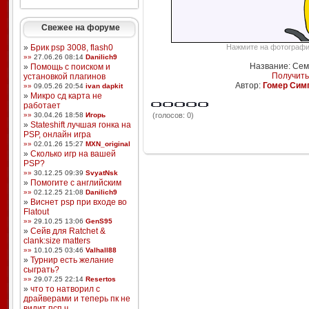
Свежее на форуме
»
Брик psp 3008, flash0
Нажмите на фотографию
»»
27.06.26 08:14
Danilich9
Название: Сем
»
Помощь с поиском и
Получить
установкой плагинов
Автор:
Гомер Сим
»»
09.05.26 20:54
ivan dapkit
»
Микро сд карта не
работает
»»
30.04.26 18:58
Игорь
(голосов: 0)
»
Stateshift лучшая гонка на
PSP, онлайн игра
»»
02.01.26 15:27
MXN_original
»
Сколько игр на вашей
PSP?
»»
30.12.25 09:39
SvyatNsk
»
Помогите с английским
»»
02.12.25 21:08
Danilich9
»
Виснет psp при входе во
Flatout
»»
29.10.25 13:06
GenS95
»
Сейв для Ratchet &
clank:size matters
»»
10.10.25 03:46
Valhall88
»
Турнир есть желание
сыграть?
»»
29.07.25 22:14
Resertos
»
что то натворил с
драйверами и теперь пк не
видит псп ч ...