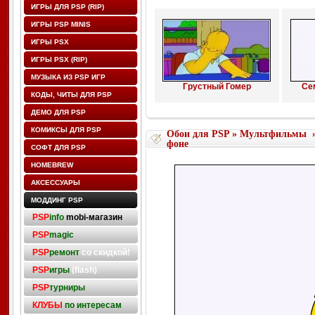
ИГРЫ ДЛЯ PSP (RIP)
ИГРЫ PSP MINIS
ИГРЫ PSX
ИГРЫ PSX (RIP)
МУЗЫКА ИЗ PSP ИГР
Грустный Гомер
Се
КОДЫ, ЧИТЫ ДЛЯ PSP
ДЕМО ДЛЯ PSP
КОМИКСЫ ДЛЯ PSP
Обои для PSP
»
Мультфильмы
фоне
СОФТ ДЛЯ PSP
HOMEBREW
АКСЕССУАРЫ
МОДДИНГ PSP
PSP
info
mobi-магазин
PSP
magic
PSP
ремонт
со скидкой!
PSP
игры
(flash)
PSP
турниры
КЛУБЫ
по интересам