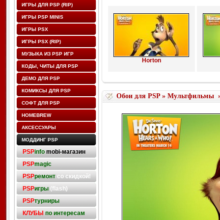
ИГРЫ ДЛЯ PSP (RIP)
ИГРЫ PSP MINIS
ИГРЫ PSX
ИГРЫ PSX (RIP)
МУЗЫКА ИЗ PSP ИГР
Horton
КОДЫ, ЧИТЫ ДЛЯ PSP
ДЕМО ДЛЯ PSP
КОМИКСЫ ДЛЯ PSP
Обои для PSP
»
Мультфильмы
СОФТ ДЛЯ PSP
HOMEBREW
АКСЕССУАРЫ
МОДДИНГ PSP
PSP
info
mobi-магазин
PSP
magic
PSP
ремонт
со скидкой!
PSP
игры
(flash)
PSP
турниры
КЛУБЫ
по интересам