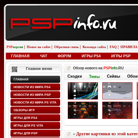
|
|
|
|
|
PSP
версия
Новое на сайте
Обратная связь
Команда сайта
FAQ
ПРАВИЛА
ГЛАВНАЯ
ЧАТ
ФОРУМ
ИГРЫ PS4
ИГРЫ PSP
Обзор нового на
PSP
info
.RU
Главное меню
Сходки
Сейвы
Обои
Темы
ГЛАВНАЯ
НОВОСТИ ИЗ МИРА PS4
НОВОСТИ ИЗ МИРА PSP
НОВОСТИ ИЗ МИРА PS VITA
ОБЗОРЫ ИГР
ИГРЫ ДЛЯ PS4
ИГРЫ ДЛЯ PS VITA
ИГРЫ ДЛЯ PSP
Другие картинки из этой кате
»