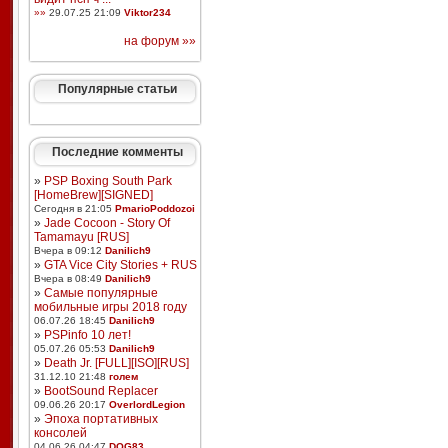
»»
29.07.25 21:09
Viktor234
на форум »»
Популярные статьи
Последние комменты
»
PSP Boxing South Park
[HomeBrew][SIGNED]
Сегодня в 21:05
PmarioPoddozoi
»
Jade Cocoon - Story Of
Tamamayu [RUS]
Вчера в 09:12
Danilich9
»
GTA Vice City Stories + RUS
Вчера в 08:49
Danilich9
»
Самые популярные
мобильные игры 2018 году
06.07.26 18:45
Danilich9
»
PSPinfo 10 лет!
05.07.26 05:53
Danilich9
»
Death Jr. [FULL][ISO][RUS]
31.12.10 21:48
голем
»
BootSound Replacer
09.06.26 20:17
OverlordLegion
»
Эпоха портативных
консолей
04.06.26 04:47
DOG83