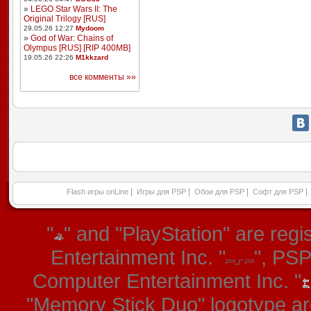
»
LEGO Star Wars II: The
Original Trilogy [RUS]
29.05.26 12:27
Mydoom
»
God of War: Chains of
Olympus [RUS] [RIP 400MB]
19.05.26 22:26
M1kkzard
все комменты »»
|
|
|
|
Flash игры onLine
Игры для PSP
Обои для PSP
Софт для PSP
"
" and "PlayStation" are re
Entertainment Inc. "
", PS
Computer Entertainment Inc. "
"Memory Stick Duo" logotype ar