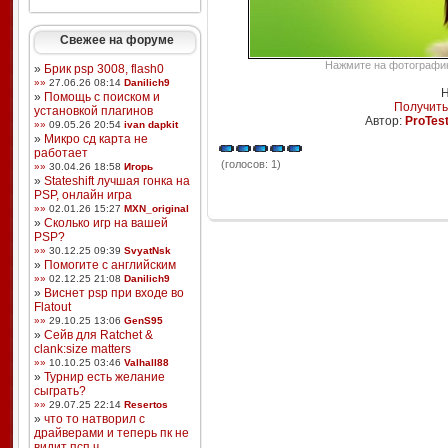
Свежее на форуме
Нажмите на фотографию,
»
Брик psp 3008, flash0
»»
27.06.26 08:14
Danilich9
Н
»
Помощь с поиском и
Получить
установкой плагинов
Автор:
ProTes
»»
09.05.26 20:54
ivan dapkit
»
Микро сд карта не
работает
(голосов: 1)
»»
30.04.26 18:58
Игорь
»
Stateshift лучшая гонка на
PSP, онлайн игра
»»
02.01.26 15:27
MXN_original
»
Сколько игр на вашей
PSP?
»»
30.12.25 09:39
SvyatNsk
»
Помогите с английским
»»
02.12.25 21:08
Danilich9
»
Виснет psp при входе во
Flatout
»»
29.10.25 13:06
GenS95
»
Сейв для Ratchet &
clank:size matters
»»
10.10.25 03:46
Valhall88
»
Турнир есть желание
сыграть?
»»
29.07.25 22:14
Resertos
»
что то натворил с
драйверами и теперь пк не
видит псп ч ...