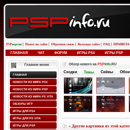
|
|
|
|
|
PSP
версия
Новое на сайте
Обратная связь
Команда сайта
FAQ
ПРАВИЛА
ГЛАВНАЯ
ЧАТ
ФОРУМ
ИГРЫ PS4
ИГРЫ PSP
Обзор нового на
PSP
info
.RU
Главное меню
Сходки
Сейвы
Обои
Темы
ГЛАВНАЯ
НОВОСТИ ИЗ МИРА PS4
НОВОСТИ ИЗ МИРА PSP
НОВОСТИ ИЗ МИРА PS VITA
ОБЗОРЫ ИГР
ИГРЫ ДЛЯ PS4
ИГРЫ ДЛЯ PS VITA
ИГРЫ ДЛЯ PSP
Другие картинки из этой кате
»