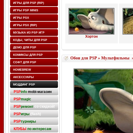
ИГРЫ ДЛЯ PSP (RIP)
ИГРЫ PSP MINIS
ИГРЫ PSX
ИГРЫ PSX (RIP)
МУЗЫКА ИЗ PSP ИГР
Хортон
КОДЫ, ЧИТЫ ДЛЯ PSP
ДЕМО ДЛЯ PSP
КОМИКСЫ ДЛЯ PSP
Обои для PSP
»
Мультфильмы
СОФТ ДЛЯ PSP
HOMEBREW
АКСЕССУАРЫ
МОДДИНГ PSP
PSP
info
mobi-магазин
PSP
magic
PSP
ремонт
со скидкой!
PSP
игры
(flash)
PSP
турниры
КЛУБЫ
по интересам