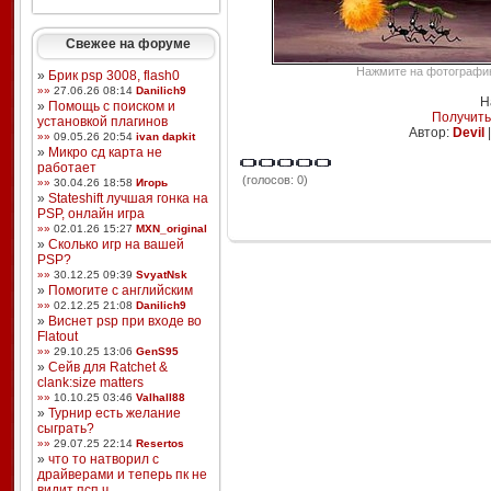
Свежее на форуме
Нажмите на фотографию,
»
Брик psp 3008, flash0
»»
27.06.26 08:14
Danilich9
Н
»
Помощь с поиском и
Получить
установкой плагинов
Автор:
Devil
»»
09.05.26 20:54
ivan dapkit
»
Микро сд карта не
работает
(голосов: 0)
»»
30.04.26 18:58
Игорь
»
Stateshift лучшая гонка на
PSP, онлайн игра
»»
02.01.26 15:27
MXN_original
»
Сколько игр на вашей
PSP?
»»
30.12.25 09:39
SvyatNsk
»
Помогите с английским
»»
02.12.25 21:08
Danilich9
»
Виснет psp при входе во
Flatout
»»
29.10.25 13:06
GenS95
»
Сейв для Ratchet &
clank:size matters
»»
10.10.25 03:46
Valhall88
»
Турнир есть желание
сыграть?
»»
29.07.25 22:14
Resertos
»
что то натворил с
драйверами и теперь пк не
видит псп ч ...