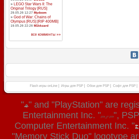
»
LEGO Star Wars II: The
Original Trilogy [RUS]
29.05.26 12:27
Mydoom
»
God of War: Chains of
Olympus [RUS] [RIP 400MB]
19.05.26 22:26
M1kkzard
все комменты »»
|
|
|
|
Flash игры onLine
Игры для PSP
Обои для PSP
Софт для PSP
"
" and "PlayStation" are re
Entertainment Inc. "
", PS
Computer Entertainment Inc. "
"Memory Stick Duo" logotype ar