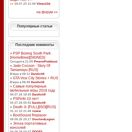
»»
29.07.25 21:09
Viktor234
на форум »»
Популярные статьи
Последние комменты
»
PSP Boxing South Park
[HomeBrew][SIGNED]
Сегодня в 21:05
PmarioPoddozoi
»
Jade Cocoon - Story Of
Tamamayu [RUS]
Вчера в 09:12
Danilich9
»
GTA Vice City Stories + RUS
Вчера в 08:49
Danilich9
»
Самые популярные
мобильные игры 2018 году
06.07.26 18:45
Danilich9
»
PSPinfo 10 лет!
05.07.26 05:53
Danilich9
»
Death Jr. [FULL][ISO][RUS]
31.12.10 21:48
голем
»
BootSound Replacer
09.06.26 20:17
OverlordLegion
»
Эпоха портативных
консолей
04.06.26 04:47
DOG83