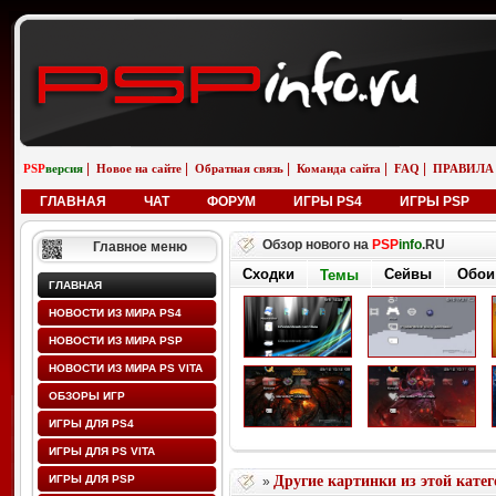
|
|
|
|
|
PSP
версия
Новое на сайте
Обратная связь
Команда сайта
FAQ
ПРАВИЛА
ГЛАВНАЯ
ЧАТ
ФОРУМ
ИГРЫ PS4
ИГРЫ PSP
Обзор нового на
PSP
info
.RU
Главное меню
Сходки
Сейвы
Обои
Темы
ГЛАВНАЯ
НОВОСТИ ИЗ МИРА PS4
НОВОСТИ ИЗ МИРА PSP
НОВОСТИ ИЗ МИРА PS VITA
ОБЗОРЫ ИГР
ИГРЫ ДЛЯ PS4
ИГРЫ ДЛЯ PS VITA
ИГРЫ ДЛЯ PSP
Другие картинки из этой кате
»