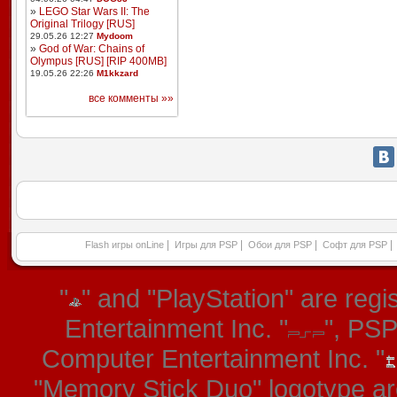
»
LEGO Star Wars II: The
Original Trilogy [RUS]
29.05.26 12:27
Mydoom
»
God of War: Chains of
Olympus [RUS] [RIP 400MB]
19.05.26 22:26
M1kkzard
все комменты »»
|
|
|
|
Flash игры onLine
Игры для PSP
Обои для PSP
Софт для PSP
"
" and "PlayStation" are re
Entertainment Inc. "
", PS
Computer Entertainment Inc. "
"Memory Stick Duo" logotype ar