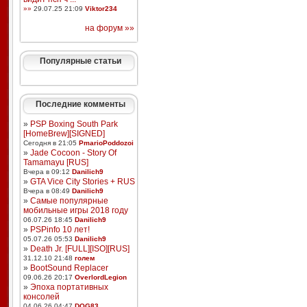
»»
29.07.25 21:09
Viktor234
на форум »»
Популярные статьи
Последние комменты
»
PSP Boxing South Park
[HomeBrew][SIGNED]
Сегодня в 21:05
PmarioPoddozoi
»
Jade Cocoon - Story Of
Tamamayu [RUS]
Вчера в 09:12
Danilich9
»
GTA Vice City Stories + RUS
Вчера в 08:49
Danilich9
»
Самые популярные
мобильные игры 2018 году
06.07.26 18:45
Danilich9
»
PSPinfo 10 лет!
05.07.26 05:53
Danilich9
»
Death Jr. [FULL][ISO][RUS]
31.12.10 21:48
голем
»
BootSound Replacer
09.06.26 20:17
OverlordLegion
»
Эпоха портативных
консолей
04.06.26 04:47
DOG83