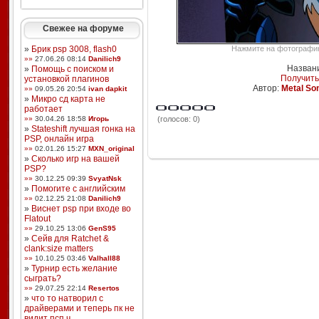
Свежее на форуме
»
Брик psp 3008, flash0
Нажмите на фотографию,
»»
27.06.26 08:14
Danilich9
Названи
»
Помощь с поиском и
Получить
установкой плагинов
Автор:
Metal So
»»
09.05.26 20:54
ivan dapkit
»
Микро сд карта не
работает
»»
30.04.26 18:58
Игорь
(голосов: 0)
»
Stateshift лучшая гонка на
PSP, онлайн игра
»»
02.01.26 15:27
MXN_original
»
Сколько игр на вашей
PSP?
»»
30.12.25 09:39
SvyatNsk
»
Помогите с английским
»»
02.12.25 21:08
Danilich9
»
Виснет psp при входе во
Flatout
»»
29.10.25 13:06
GenS95
»
Сейв для Ratchet &
clank:size matters
»»
10.10.25 03:46
Valhall88
»
Турнир есть желание
сыграть?
»»
29.07.25 22:14
Resertos
»
что то натворил с
драйверами и теперь пк не
видит псп ч ...