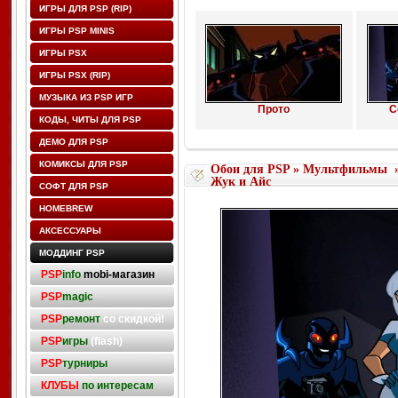
ИГРЫ ДЛЯ PSP (RIP)
ИГРЫ PSP MINIS
ИГРЫ PSX
ИГРЫ PSX (RIP)
МУЗЫКА ИЗ PSP ИГР
Прото
С
КОДЫ, ЧИТЫ ДЛЯ PSP
ДЕМО ДЛЯ PSP
КОМИКСЫ ДЛЯ PSP
Обои для PSP
»
Мультфильмы
Жук и Айс
СОФТ ДЛЯ PSP
HOMEBREW
АКСЕССУАРЫ
МОДДИНГ PSP
PSP
info
mobi-магазин
PSP
magic
PSP
ремонт
со скидкой!
PSP
игры
(flash)
PSP
турниры
КЛУБЫ
по интересам