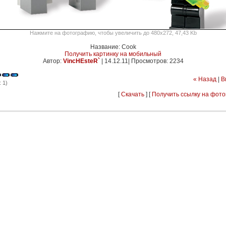
Нажмите на фотографию, чтобы увеличить до 480x272, 47,43 Kb
Название: Cook
Получить картинку на мобильный
Автор:
VincHEsteR`
|
14.12.11| Просмотров: 2234
« Назад
|
В
 1)
[
Скачать
] [
Получить ссылку на фот