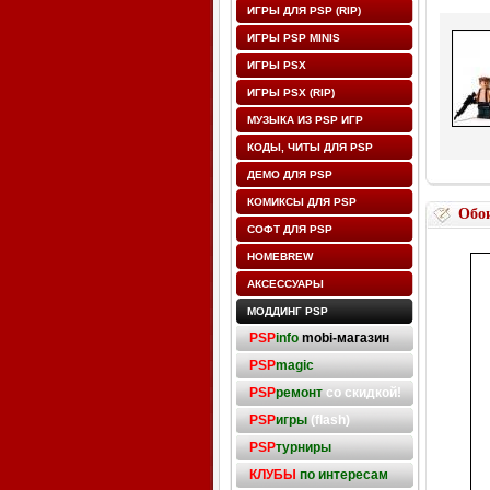
ИГРЫ ДЛЯ PSP (RIP)
ИГРЫ PSP MINIS
ИГРЫ PSX
ИГРЫ PSX (RIP)
МУЗЫКА ИЗ PSP ИГР
КОДЫ, ЧИТЫ ДЛЯ PSP
ДЕМО ДЛЯ PSP
КОМИКСЫ ДЛЯ PSP
Обо
СОФТ ДЛЯ PSP
HOMEBREW
АКСЕССУАРЫ
МОДДИНГ PSP
PSP
info
mobi-магазин
PSP
magic
PSP
ремонт
со скидкой!
PSP
игры
(flash)
PSP
турниры
КЛУБЫ
по интересам