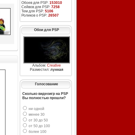
Обоев для PSP:
153010
Сейвов для PSP:
7258
Тем для PSP:
5106
Роликов о PSP:
26507
Обои для PSP
Альбом:
Creative
Разместил:
лунная
Голосование
Сколько видеоигр на PSP
Вы полностью прошли?
ни одной
менее 30
от 30 до 50
от 50 до 100
более 100