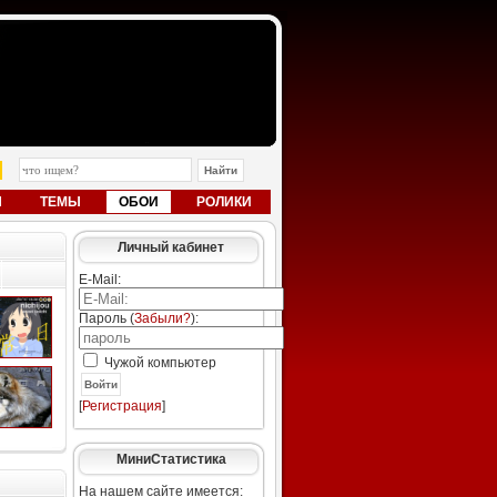
Ы
ТЕМЫ
ОБОИ
РОЛИКИ
Личный кабинет
E-Mail:
Пароль (
Забыли?
):
Чужой компьютер
Войти
[
Регистрация
]
МиниСтатистика
На нашем сайте имеется: