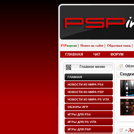
|
|
|
PSP
версия
Новое на сайте
Обратная связь
ГЛАВНАЯ
ЧАТ
ФОРУМ
Обзо
Главное меню
Сходки
ГЛАВНАЯ
НОВОСТИ ИЗ МИРА PS4
НОВОСТИ ИЗ МИРА PSP
НОВОСТИ ИЗ МИРА PS VITA
ОБЗОРЫ ИГР
ИГРЫ ДЛЯ PS4
ИГРЫ ДЛЯ PS VITA
ИГРЫ ДЛЯ PSP
Др
»