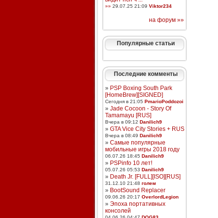
»»
29.07.25 21:09
Viktor234
на форум »»
Популярные статьи
Последние комменты
»
PSP Boxing South Park
[HomeBrew][SIGNED]
Сегодня в 21:05
PmarioPoddozoi
»
Jade Cocoon - Story Of
Tamamayu [RUS]
Вчера в 09:12
Danilich9
»
GTA Vice City Stories + RUS
Вчера в 08:49
Danilich9
»
Самые популярные
мобильные игры 2018 году
06.07.26 18:45
Danilich9
»
PSPinfo 10 лет!
05.07.26 05:53
Danilich9
»
Death Jr. [FULL][ISO][RUS]
31.12.10 21:48
голем
»
BootSound Replacer
09.06.26 20:17
OverlordLegion
»
Эпоха портативных
консолей
04.06.26 04:47
DOG83