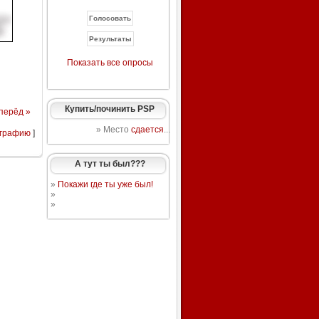
Показать все опросы
Купить/починить PSP
перёд »
» Место
сдается
...
ографию
]
А тут ты был???
»
Покажи где ты уже был!
»
»