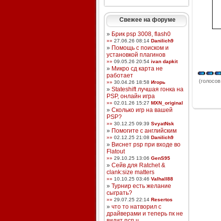
Свежее на форуме
»
Брик psp 3008, flash0
»»
27.06.26 08:14
Danilich9
»
Помощь с поиском и
установкой плагинов
»»
09.05.26 20:54
ivan dapkit
»
Микро сд карта не
работает
(голосов:
»»
30.04.26 18:58
Игорь
»
Stateshift лучшая гонка на
PSP, онлайн игра
»»
02.01.26 15:27
MXN_original
»
Сколько игр на вашей
PSP?
»»
30.12.25 09:39
SvyatNsk
»
Помогите с английским
»»
02.12.25 21:08
Danilich9
»
Виснет psp при входе во
Flatout
»»
29.10.25 13:06
GenS95
»
Сейв для Ratchet &
clank:size matters
»»
10.10.25 03:46
Valhall88
»
Турнир есть желание
сыграть?
»»
29.07.25 22:14
Resertos
»
что то натворил с
драйверами и теперь пк не
видит псп ч ...