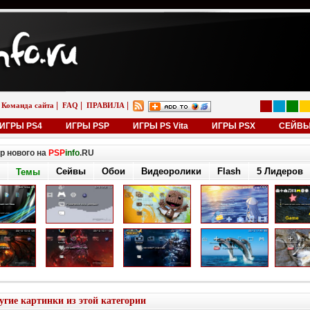
|
|
|
Команда сайта
FAQ
ПРАВИЛА
ИГРЫ PS4
ИГРЫ PSP
ИГРЫ PS Vita
ИГРЫ PSX
СЕЙВ
р нового на
PSP
info
.RU
Сейвы
Обои
Видеоролики
Flash
5 Лидеров
Темы
угие картинки из этой категории