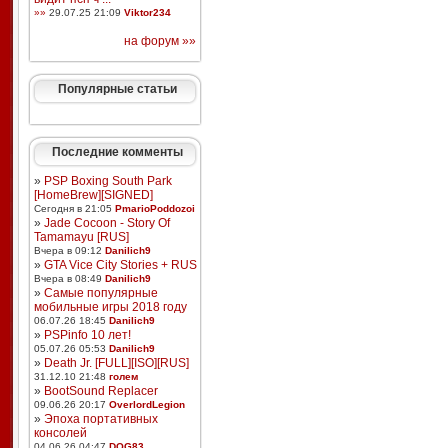
»»
29.07.25 21:09
Viktor234
на форум »»
Популярные статьи
Последние комменты
»
PSP Boxing South Park
[HomeBrew][SIGNED]
Сегодня в 21:05
PmarioPoddozoi
»
Jade Cocoon - Story Of
Tamamayu [RUS]
Вчера в 09:12
Danilich9
»
GTA Vice City Stories + RUS
Вчера в 08:49
Danilich9
»
Самые популярные
мобильные игры 2018 году
06.07.26 18:45
Danilich9
»
PSPinfo 10 лет!
05.07.26 05:53
Danilich9
»
Death Jr. [FULL][ISO][RUS]
31.12.10 21:48
голем
»
BootSound Replacer
09.06.26 20:17
OverlordLegion
»
Эпоха портативных
консолей
04.06.26 04:47
DOG83