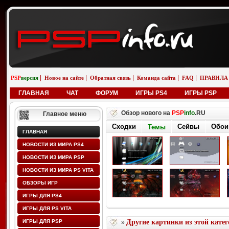
|
|
|
|
|
PSP
версия
Новое на сайте
Обратная связь
Команда сайта
FAQ
ПРАВИЛА
ГЛАВНАЯ
ЧАТ
ФОРУМ
ИГРЫ PS4
ИГРЫ PSP
Обзор нового на
PSP
info
.RU
Главное меню
Сходки
Сейвы
Обои
Темы
ГЛАВНАЯ
НОВОСТИ ИЗ МИРА PS4
НОВОСТИ ИЗ МИРА PSP
НОВОСТИ ИЗ МИРА PS VITA
ОБЗОРЫ ИГР
ИГРЫ ДЛЯ PS4
ИГРЫ ДЛЯ PS VITA
ИГРЫ ДЛЯ PSP
Другие картинки из этой кате
»