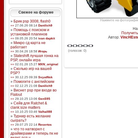
Свежее на форуме
Нажмите на фотографию,
»
Брик psp 3008, flash0
»»
27.06.26 08:14
Danilich9
На
»
Помощь с поиском и
Получить
установкой плагинов
Автор:
VincHEst
»»
09.05.26 20:54
ivan dapkit
»
Микро сд карта не
работает
(голосов: 0)
»»
30.04.26 18:58
Игорь
»
Stateshift лучшая гонка на
PSP, онлайн игра
»»
02.01.26 15:27
MXN_original
»
Сколько игр на вашей
PSP?
»»
30.12.25 09:39
SvyatNsk
»
Помогите с английским
»»
02.12.25 21:08
Danilich9
»
Виснет psp при входе во
Flatout
»»
29.10.25 13:06
GenS95
»
Сейв для Ratchet &
clank:size matters
»»
10.10.25 03:46
Valhall88
»
Турнир есть желание
сыграть?
»»
29.07.25 22:14
Resertos
»
что то натворил с
драйверами и теперь пк не
видит псп ч ...