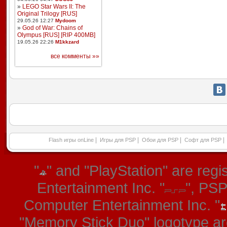
»
LEGO Star Wars II: The
Original Trilogy [RUS]
29.05.26 12:27
Mydoom
»
God of War: Chains of
Olympus [RUS] [RIP 400MB]
19.05.26 22:26
M1kkzard
все комменты »»
|
|
|
|
Flash игры onLine
Игры для PSP
Обои для PSP
Софт для PSP
"
" and "PlayStation" are re
Entertainment Inc. "
", PS
Computer Entertainment Inc. "
"Memory Stick Duo" logotype ar