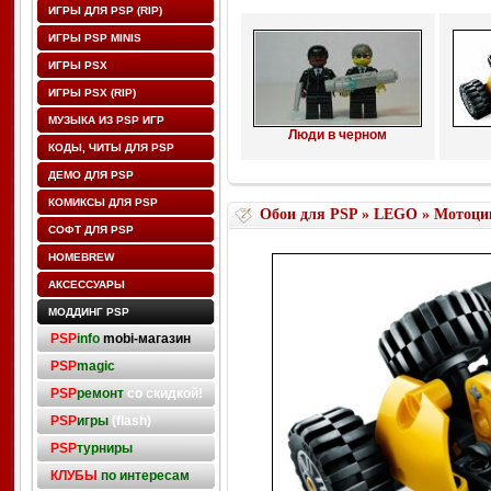
ИГРЫ ДЛЯ PSP (RIP)
ИГРЫ PSP MINIS
ИГРЫ PSX
ИГРЫ PSX (RIP)
МУЗЫКА ИЗ PSP ИГР
Люди в черном
КОДЫ, ЧИТЫ ДЛЯ PSP
ДЕМО ДЛЯ PSP
КОМИКСЫ ДЛЯ PSP
Обои для PSP
»
LEGO
» Мотоци
СОФТ ДЛЯ PSP
HOMEBREW
АКСЕССУАРЫ
МОДДИНГ PSP
PSP
info
mobi-магазин
PSP
magic
PSP
ремонт
со скидкой!
PSP
игры
(flash)
PSP
турниры
КЛУБЫ
по интересам