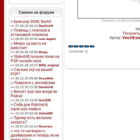
Свежее на форуме
Нажмите на фотографию,
»
Брик psp 3008, flash0
»»
27.06.26 08:14
Danilich9
На
»
Помощь с поиском и
Получить
установкой плагинов
Автор:
VincHEst
»»
09.05.26 20:54
ivan dapkit
»
Микро сд карта не
работает
(голосов: 1)
»»
30.04.26 18:58
Игорь
»
Stateshift лучшая гонка на
PSP, онлайн игра
»»
02.01.26 15:27
MXN_original
»
Сколько игр на вашей
PSP?
»»
30.12.25 09:39
SvyatNsk
»
Помогите с английским
»»
02.12.25 21:08
Danilich9
»
Виснет psp при входе во
Flatout
»»
29.10.25 13:06
GenS95
»
Сейв для Ratchet &
clank:size matters
»»
10.10.25 03:46
Valhall88
»
Турнир есть желание
сыграть?
»»
29.07.25 22:14
Resertos
»
что то натворил с
драйверами и теперь пк не
видит псп ч ...