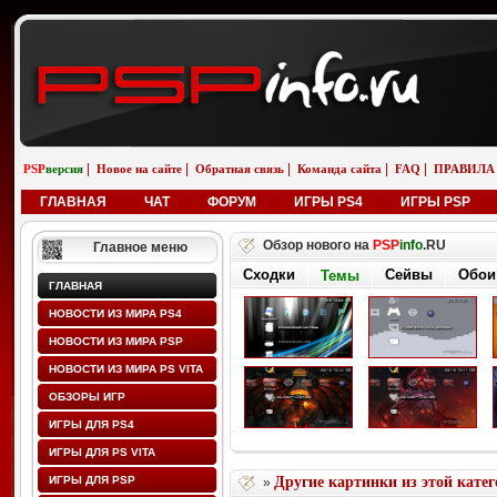
|
|
|
|
|
PSP
версия
Новое на сайте
Обратная связь
Команда сайта
FAQ
ПРАВИЛА
ГЛАВНАЯ
ЧАТ
ФОРУМ
ИГРЫ PS4
ИГРЫ PSP
Обзор нового на
PSP
info
.RU
Главное меню
Сходки
Сейвы
Обои
Темы
ГЛАВНАЯ
НОВОСТИ ИЗ МИРА PS4
НОВОСТИ ИЗ МИРА PSP
НОВОСТИ ИЗ МИРА PS VITA
ОБЗОРЫ ИГР
ИГРЫ ДЛЯ PS4
ИГРЫ ДЛЯ PS VITA
ИГРЫ ДЛЯ PSP
Другие картинки из этой кате
»