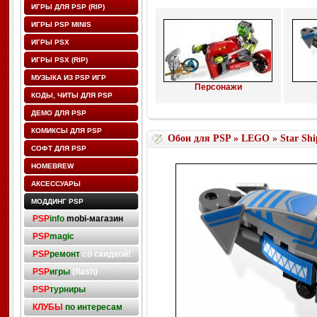
ИГРЫ ДЛЯ PSP (RIP)
ИГРЫ PSP MINIS
ИГРЫ PSX
ИГРЫ PSX (RIP)
МУЗЫКА ИЗ PSP ИГР
Персонажи
КОДЫ, ЧИТЫ ДЛЯ PSP
ДЕМО ДЛЯ PSP
КОМИКСЫ ДЛЯ PSP
Обои для PSP
»
LEGO
» Star Shi
СОФТ ДЛЯ PSP
HOMEBREW
АКСЕССУАРЫ
МОДДИНГ PSP
PSP
info
mobi-магазин
PSP
magic
PSP
ремонт
со скидкой!
PSP
игры
(flash)
PSP
турниры
КЛУБЫ
по интересам