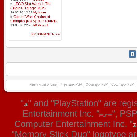
»
LEGO Star Wars II: The
Original Trilogy [RUS]
29.05.26 12:27
Mydoom
»
God of War: Chains of
Olympus [RUS] [RIP 400MB]
19.05.26 22:26
M1kkzard
все комменты »»
|
|
|
|
Flash игры onLine
Игры для PSP
Обои для PSP
Софт для PSP
"
" and "PlayStation" are re
Entertainment Inc. "
", PS
Computer Entertainment Inc. "
"Memory Stick Duo" logotype ar