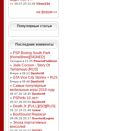
»»
29.07.25 21:09
Viktor234
на форум »»
Популярные статьи
Последние комменты
»
PSP Boxing South Park
[HomeBrew][SIGNED]
Сегодня в 21:05
PmarioPoddozoi
»
Jade Cocoon - Story Of
Tamamayu [RUS]
Вчера в 09:12
Danilich9
»
GTA Vice City Stories + RUS
Вчера в 08:49
Danilich9
»
Самые популярные
мобильные игры 2018 году
06.07.26 18:45
Danilich9
»
PSPinfo 10 лет!
05.07.26 05:53
Danilich9
»
Death Jr. [FULL][ISO][RUS]
31.12.10 21:48
голем
»
BootSound Replacer
09.06.26 20:17
OverlordLegion
»
Эпоха портативных
консолей
04.06.26 04:47
DOG83