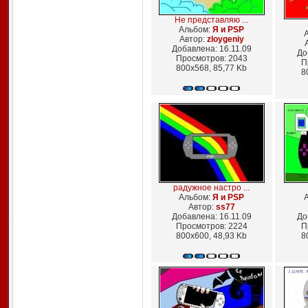
Не представляю ...
Альбом:
Я и PSP
Автор:
zloygeniy
Добавлена: 16.11.09
До
Просмотров: 2043
П
800x568, 85,77 Kb
8
радужное настро ...
Альбом:
Я и PSP
Автор:
ss77
Добавлена: 16.11.09
До
Просмотров: 2224
П
800x600, 48,93 Kb
8