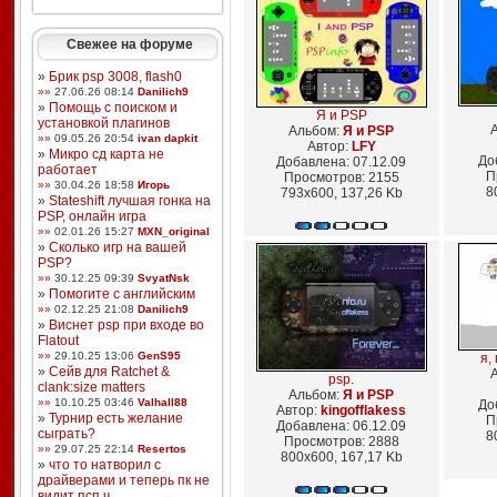
Свежее на форуме
»
Брик psp 3008, flash0
»»
27.06.26 08:14
Danilich9
»
Помощь с поиском и
Я и PSP
установкой плагинов
Альбом:
Я и PSP
»»
09.05.26 20:54
ivan dapkit
Автор:
LFY
»
Микро сд карта не
До
Добавлена: 07.12.09
работает
П
Просмотров: 2155
»»
30.04.26 18:58
Игорь
8
793x600, 137,26 Kb
»
Stateshift лучшая гонка на
PSP, онлайн игра
»»
02.01.26 15:27
MXN_original
»
Сколько игр на вашей
PSP?
»»
30.12.25 09:39
SvyatNsk
»
Помогите с английским
»»
02.12.25 21:08
Danilich9
»
Виснет psp при входе во
Flatout
»»
29.10.25 13:06
GenS95
я,
»
Сейв для Ratchet &
psp.
clank:size matters
Альбом:
Я и PSP
»»
10.10.25 03:46
Valhall88
До
Автор:
kingofflakess
»
Турнир есть желание
П
Добавлена: 06.12.09
сыграть?
8
Просмотров: 2888
»»
29.07.25 22:14
Resertos
800x600, 167,17 Kb
»
что то натворил с
драйверами и теперь пк не
видит псп ч ...