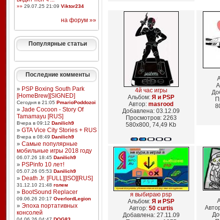
»»
29.07.25 21:09
Viktor234
на форум »»
Популярные статьи
Последние комменты
А
»
PSP Boxing South Park
4й час игры
До
[HomeBrew][SIGNED]
Альбом:
Я и PSP
П
Сегодня в 21:05
PmarioPoddozoi
Автор:
masrood
8
»
Jade Cocoon - Story Of
Добавлена: 03.12.09
Tamamayu [RUS]
Просмотров: 2263
Вчера в 09:12
Danilich9
580x800, 74,49 Kb
»
GTA Vice City Stories + RUS
Вчера в 08:49
Danilich9
»
Самые популярные
мобильные игры 2018 году
06.07.26 18:45
Danilich9
»
PSPinfo 10 лет!
05.07.26 05:53
Danilich9
»
Death Jr. [FULL][ISO][RUS]
31.12.10 21:48
голем
»
BootSound Replacer
я выбираю psp
09.06.26 20:17
OverlordLegion
Альбом:
Я и PSP
»
Эпоха портативных
Авто
Автор:
50 curtis
консолей
До
Добавлена: 27.11.09
04.06.26 04:47
DOG83