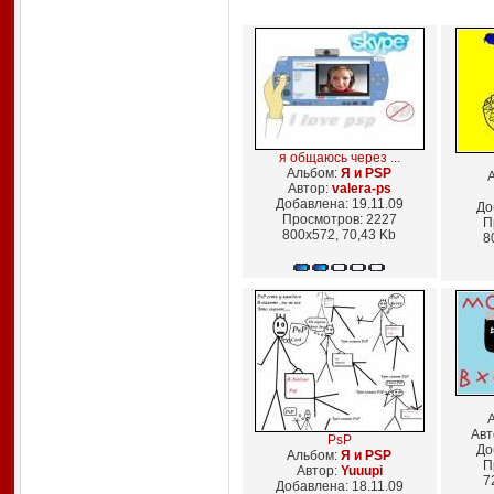
я общаюсь через ...
Альбом:
Я и PSP
Автор:
valera-ps
Добавлена: 19.11.09
До
Просмотров: 2227
П
800x572, 70,43 Kb
8
Авт
PsP
До
Альбом:
Я и PSP
П
Автор:
Yuuupi
7
Добавлена: 18.11.09