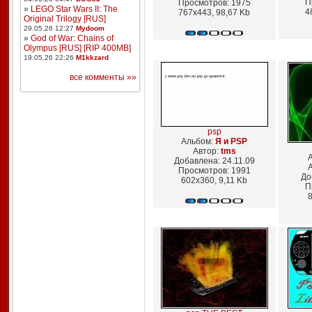
П
Просмотров: 1975
»
LEGO Star Wars II: The
4
767x443, 98,67 Kb
Original Trilogy [RUS]
29.05.26 12:27
Mydoom
»
God of War: Chains of
Olympus [RUS] [RIP 400MB]
19.05.26 22:26
M1kkzard
все комменты »»
psp
Альбом:
Я и PSP
Автор:
tms
Добавлена: 24.11.09
Просмотров: 1991
До
602x360, 9,11 Kb
П
8