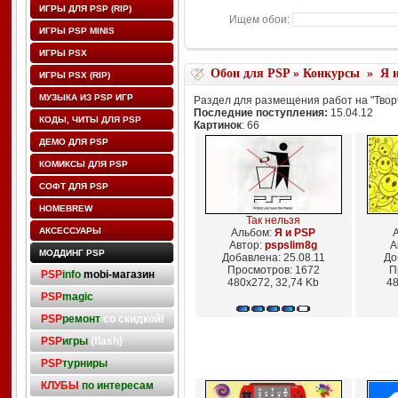
ИГРЫ ДЛЯ PSP (RIP)
Ищем обои:
ИГРЫ PSP MINIS
ИГРЫ PSX
Обои для PSP
»
Конкурсы
»
Я 
ИГРЫ PSX (RIP)
МУЗЫКА ИЗ PSP ИГР
Раздел для размещения работ на "Творч
Последние поступления:
15.04.12
КОДЫ, ЧИТЫ ДЛЯ PSP
Картинок
: 66
ДЕМО ДЛЯ PSP
КОМИКСЫ ДЛЯ PSP
СОФТ ДЛЯ PSP
HOMEBREW
Так нельзя
АКСЕССУАРЫ
Альбом:
Я и PSP
Автор:
pspslim8g
А
МОДДИНГ PSP
Добавлена: 25.08.11
До
Просмотров: 1672
П
PSP
info
mobi-магазин
480x272, 32,74 Kb
48
PSP
magic
PSP
ремонт
со скидкой!
PSP
игры
(flash)
PSP
турниры
КЛУБЫ
по интересам