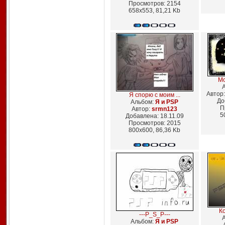
Просмотров: 2154
658x553, 81,21 Kb
Мо
Автор
Я спорю с моим ...
До
Альбом:
Я и PSP
П
Автор:
srmn123
5
Добавлена: 18.11.09
Просмотров: 2015
800x600, 86,36 Kb
Ко
---P_S_P---
Альбом:
Я и PSP