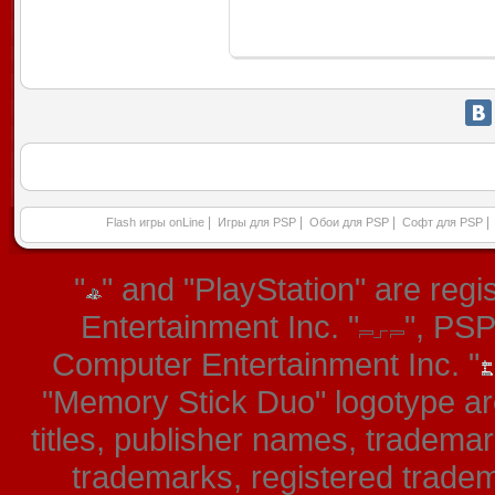
|
|
|
|
Flash игры onLine
Игры для PSP
Обои для PSP
Софт для PSP
"
" and "PlayStation" are re
Entertainment Inc. "
", PS
Computer Entertainment Inc. "
"Memory Stick Duo" logotype ar
titles, publisher names, tradema
trademarks, registered tradem