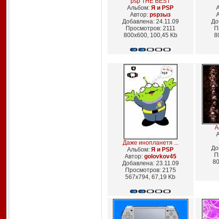
psp THE BEST
Альбом:
Я и PSP
Автор:
pspзыз
Добавлена: 24.11.09
До
Просмотров: 2111
П
800x600, 100,45 Kb
8
А
Даже инопланетя ...
До
Альбом:
Я и PSP
П
Автор:
golovkov45
80
Добавлена: 23.11.09
Просмотров: 2175
567x794, 67,19 Kb