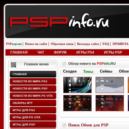
|
|
|
|
|
PSP
версия
Новое на сайте
Обратная связь
Команда сайта
FAQ
ПРАВИЛА
ГЛАВНАЯ
ЧАТ
ФОРУМ
ИГРЫ PS4
ИГРЫ PSP
Обзор нового на
PSP
info
.RU
Главное меню
Сходки
Темы
Обои
Сейвы
ГЛАВНАЯ
НОВОСТИ ИЗ МИРА PS4
НОВОСТИ ИЗ МИРА PSP
НОВОСТИ ИЗ МИРА PS VITA
ОБЗОРЫ ИГР
ИГРЫ ДЛЯ PS4
ИГРЫ ДЛЯ PS VITA
ИГРЫ ДЛЯ PSP
Поиск Обоев для PSP