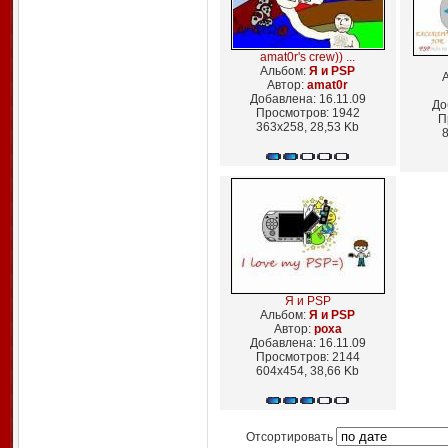
amat0r's crew)) ...
Альбом:
Я и PSP
Автор:
amat0r
Добавлена: 16.11.09
До
Просмотров: 1942
П
363x258, 28,53 Kb
8
Я и PSP
Альбом:
Я и PSP
Автор:
poxa
Добавлена: 16.11.09
Просмотров: 2144
604x454, 38,66 Kb
Отсортировать