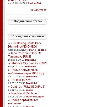
»»
29.07.25 21:09
Viktor234
на форум »»
Популярные статьи
Последние комменты
»
PSP Boxing South Park
[HomeBrew][SIGNED]
Сегодня в 21:05
PmarioPoddozoi
»
Jade Cocoon - Story Of
Tamamayu [RUS]
Вчера в 09:12
Danilich9
»
GTA Vice City Stories + RUS
Вчера в 08:49
Danilich9
»
Самые популярные
мобильные игры 2018 году
06.07.26 18:45
Danilich9
»
PSPinfo 10 лет!
05.07.26 05:53
Danilich9
»
Death Jr. [FULL][ISO][RUS]
31.12.10 21:48
голем
»
BootSound Replacer
09.06.26 20:17
OverlordLegion
»
Эпоха портативных
консолей
04.06.26 04:47
DOG83