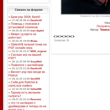
Свежее на форуме
Нажмите на фотографию,
»
Брик psp 3008, flash0
»»
27.06.26 08:14
Danilich9
Наз
»
Помощь с поиском и
Получить
установкой плагинов
Автор:
Теккен
»»
09.05.26 20:54
ivan dapkit
»
Микро сд карта не
работает
(голосов: 0)
»»
30.04.26 18:58
Игорь
»
Stateshift лучшая гонка на
PSP, онлайн игра
»»
02.01.26 15:27
MXN_original
»
Сколько игр на вашей
PSP?
»»
30.12.25 09:39
SvyatNsk
»
Помогите с английским
»»
02.12.25 21:08
Danilich9
»
Виснет psp при входе во
Flatout
»»
29.10.25 13:06
GenS95
»
Сейв для Ratchet &
clank:size matters
»»
10.10.25 03:46
Valhall88
»
Турнир есть желание
сыграть?
»»
29.07.25 22:14
Resertos
»
что то натворил с
драйверами и теперь пк не
видит псп ч ...