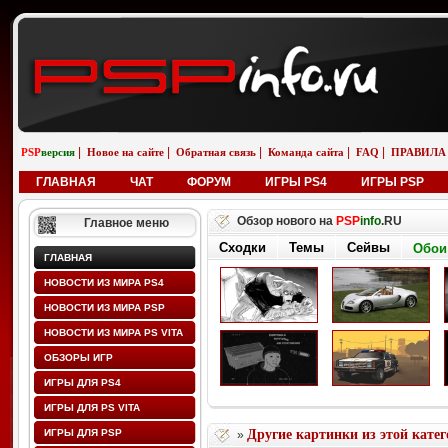
|
|
|
|
|
PSP
версия
Новое на сайте
Обратная связь
Команда сайта
FAQ
ПРАВИЛА
ГЛАВНАЯ
ЧАТ
ФОРУМ
ИГРЫ PS4
ИГРЫ PSP
Обзор нового на
PSP
info
.RU
Главное меню
Сходки
Темы
Сейвы
Обои
ГЛАВНАЯ
НОВОСТИ ИЗ МИРА PS4
НОВОСТИ ИЗ МИРА PSP
НОВОСТИ ИЗ МИРА PS VITA
ОБЗОРЫ ИГР
ИГРЫ ДЛЯ PS4
ИГРЫ ДЛЯ PS VITA
ИГРЫ ДЛЯ PSP
Другие картинки из этой кате
»