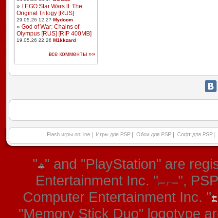
»
LEGO Star Wars II: The
Original Trilogy [RUS]
29.05.26 12:27
Mydoom
»
God of War: Chains of
Olympus [RUS] [RIP 400MB]
19.05.26 22:26
M1kkzard
все комменты »»
|
|
|
|
Flash игры onLine
Игры для PSP
Обои для PSP
Софт для PSP
"
" and "PlayStation" are re
Entertainment Inc. "
", PS
Computer Entertainment Inc. "
"Memory Stick Duo" logotype ar