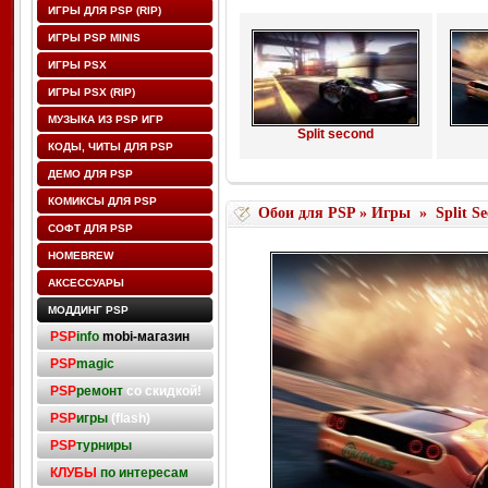
ИГРЫ ДЛЯ PSP (RIP)
ИГРЫ PSP MINIS
ИГРЫ PSX
ИГРЫ PSX (RIP)
МУЗЫКА ИЗ PSP ИГР
Split second
КОДЫ, ЧИТЫ ДЛЯ PSP
ДЕМО ДЛЯ PSP
КОМИКСЫ ДЛЯ PSP
Обои для PSP
»
Игры
»
Split S
СОФТ ДЛЯ PSP
HOMEBREW
АКСЕССУАРЫ
МОДДИНГ PSP
PSP
info
mobi-магазин
PSP
magic
PSP
ремонт
со скидкой!
PSP
игры
(flash)
PSP
турниры
КЛУБЫ
по интересам