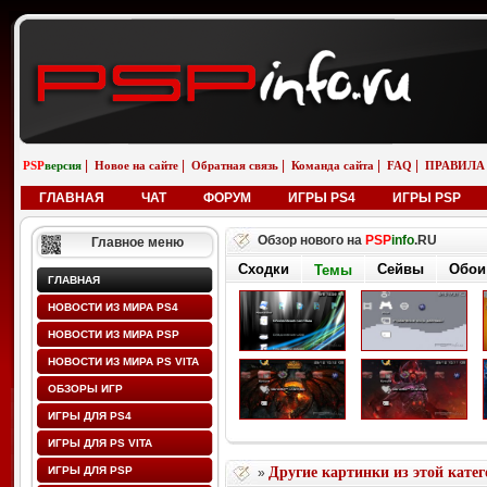
|
|
|
|
|
PSP
версия
Новое на сайте
Обратная связь
Команда сайта
FAQ
ПРАВИЛА
ГЛАВНАЯ
ЧАТ
ФОРУМ
ИГРЫ PS4
ИГРЫ PSP
Обзор нового на
PSP
info
.RU
Главное меню
Сходки
Сейвы
Обои
Темы
ГЛАВНАЯ
НОВОСТИ ИЗ МИРА PS4
НОВОСТИ ИЗ МИРА PSP
НОВОСТИ ИЗ МИРА PS VITA
ОБЗОРЫ ИГР
ИГРЫ ДЛЯ PS4
ИГРЫ ДЛЯ PS VITA
ИГРЫ ДЛЯ PSP
Другие картинки из этой кате
»