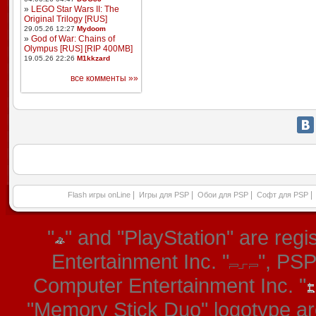
»
LEGO Star Wars II: The
Original Trilogy [RUS]
29.05.26 12:27
Mydoom
»
God of War: Chains of
Olympus [RUS] [RIP 400MB]
19.05.26 22:26
M1kkzard
все комменты »»
|
|
|
|
Flash игры onLine
Игры для PSP
Обои для PSP
Софт для PSP
"
" and "PlayStation" are re
Entertainment Inc. "
", PS
Computer Entertainment Inc. "
"Memory Stick Duo" logotype ar