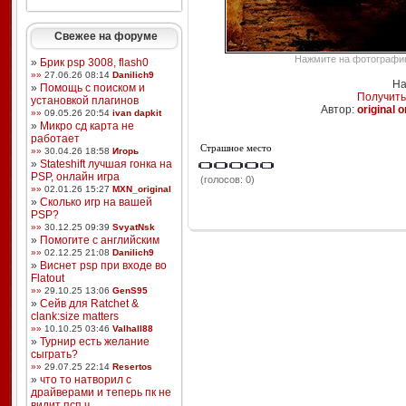
Свежее на форуме
Нажмите на фотографию,
»
Брик psp 3008, flash0
»»
27.06.26 08:14
Danilich9
На
»
Помощь с поиском и
Получить
установкой плагинов
Автор:
original 
»»
09.05.26 20:54
ivan dapkit
»
Микро сд карта не
работает
Страшное место
»»
30.04.26 18:58
Игорь
»
Stateshift лучшая гонка на
PSP, онлайн игра
(голосов: 0)
»»
02.01.26 15:27
MXN_original
»
Сколько игр на вашей
PSP?
»»
30.12.25 09:39
SvyatNsk
»
Помогите с английским
»»
02.12.25 21:08
Danilich9
»
Виснет psp при входе во
Flatout
»»
29.10.25 13:06
GenS95
»
Сейв для Ratchet &
clank:size matters
»»
10.10.25 03:46
Valhall88
»
Турнир есть желание
сыграть?
»»
29.07.25 22:14
Resertos
»
что то натворил с
драйверами и теперь пк не
видит псп ч ...