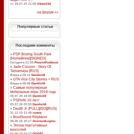
»»
29.07.25 21:09
Viktor234
на форум »»
Популярные статьи
Последние комменты
»
PSP Boxing South Park
[HomeBrew][SIGNED]
Сегодня в 21:05
PmarioPoddozoi
»
Jade Cocoon - Story Of
Tamamayu [RUS]
Вчера в 09:12
Danilich9
»
GTA Vice City Stories + RUS
Вчера в 08:49
Danilich9
»
Самые популярные
мобильные игры 2018 году
06.07.26 18:45
Danilich9
»
PSPinfo 10 лет!
05.07.26 05:53
Danilich9
»
Death Jr. [FULL][ISO][RUS]
31.12.10 21:48
голем
»
BootSound Replacer
09.06.26 20:17
OverlordLegion
»
Эпоха портативных
консолей
04.06.26 04:47
DOG83