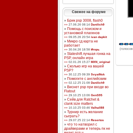
Свежее на форуме
»
Брик psp 3008, flash0
»»
27.06.26 08:14
Danilich9
»
Помощь с поиском и
установкой плагинов
»»
09.05.26 20:54
ivan dapkit
»
Микро сд карта не
работает
(голосов:
»»
30.04.26 18:58
Игорь
»
Stateshift лучшая гонка на
PSP, онлайн игра
»»
02.01.26 15:27
MXN_original
»
Сколько игр на вашей
PSP?
»»
30.12.25 09:39
SvyatNsk
»
Помогите с английским
»»
02.12.25 21:08
Danilich9
»
Виснет psp при входе во
Flatout
»»
29.10.25 13:06
GenS95
»
Сейв для Ratchet &
clank:size matters
»»
10.10.25 03:46
Valhall88
»
Турнир есть желание
сыграть?
»»
29.07.25 22:14
Resertos
»
что то натворил с
драйверами и теперь пк не
видит псп ч ...