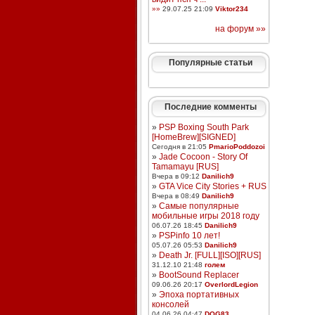
»»
29.07.25 21:09
Viktor234
на форум »»
Популярные статьи
Последние комменты
»
PSP Boxing South Park
[HomeBrew][SIGNED]
Сегодня в 21:05
PmarioPoddozoi
»
Jade Cocoon - Story Of
Tamamayu [RUS]
Вчера в 09:12
Danilich9
»
GTA Vice City Stories + RUS
Вчера в 08:49
Danilich9
»
Самые популярные
мобильные игры 2018 году
06.07.26 18:45
Danilich9
»
PSPinfo 10 лет!
05.07.26 05:53
Danilich9
»
Death Jr. [FULL][ISO][RUS]
31.12.10 21:48
голем
»
BootSound Replacer
09.06.26 20:17
OverlordLegion
»
Эпоха портативных
консолей
04.06.26 04:47
DOG83