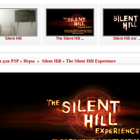
Silent Hill
The Silent Hill ...
Silent Hill лог ..
и для PSP
»
Игры
»
Silent Hill
» The Silent Hill Experience