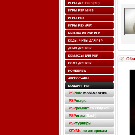
ИГРЫ ДЛЯ PSP (RIP)
ИГРЫ PSP MINIS
ИГРЫ PSX
ИГРЫ PSX (RIP)
МУЗЫКА ИЗ PSP ИГР
КОДЫ, ЧИТЫ ДЛЯ PSP
ДЕМО ДЛЯ PSP
КОМИКСЫ ДЛЯ PSP
Обо
СОФТ ДЛЯ PSP
HOMEBREW
АКСЕССУАРЫ
МОДДИНГ PSP
PSP
info
mobi-магазин
PSP
magic
PSP
ремонт
со скидкой!
PSP
игры
(flash)
PSP
турниры
КЛУБЫ
по интересам