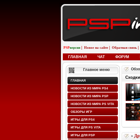
|
|
|
PSP
версия
Новое на сайте
Обратная связь
ГЛАВНАЯ
ЧАТ
ФОРУМ
Обзо
Главное меню
Сходки
ГЛАВНАЯ
НОВОСТИ ИЗ МИРА PS4
НОВОСТИ ИЗ МИРА PSP
НОВОСТИ ИЗ МИРА PS VITA
ОБЗОРЫ ИГР
ИГРЫ ДЛЯ PS4
ИГРЫ ДЛЯ PS VITA
ИГРЫ ДЛЯ PSP
Др
»