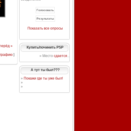
Показать все опросы
перёд »
Купить/починить PSP
ографию
]
» Место
сдается
...
А тут ты был???
»
Покажи где ты уже был!
»
»