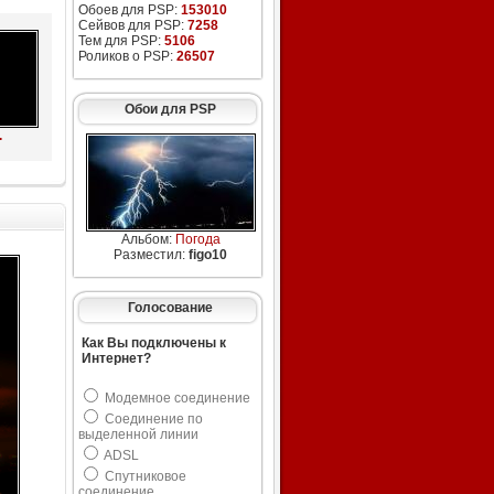
Обоев для PSP:
153010
Сейвов для PSP:
7258
Тем для PSP:
5106
Роликов о PSP:
26507
Обои для PSP
.
Альбом:
Погода
Разместил:
figo10
Голосование
Как Вы подключены к
Интернет?
Модемное соединение
Соединение по
выделенной линии
ADSL
Спутниковое
соединение