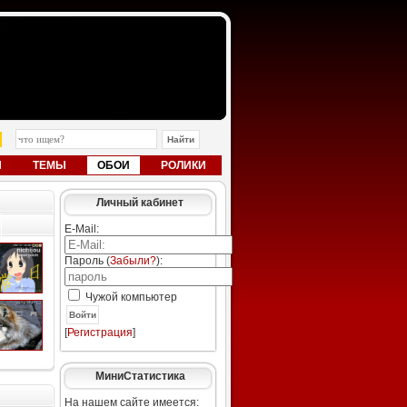
Ы
ТЕМЫ
ОБОИ
РОЛИКИ
Личный кабинет
E-Mail:
Пароль (
Забыли?
):
Чужой компьютер
Войти
[
Регистрация
]
МиниСтатистика
На нашем сайте имеется: