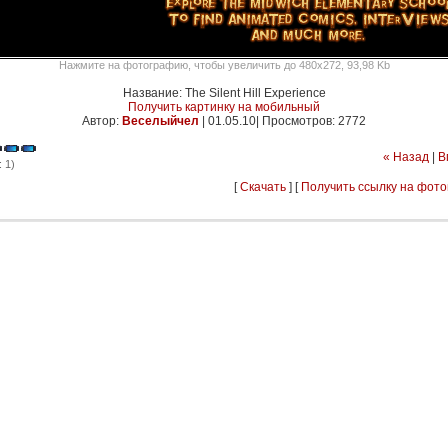
Нажмите на фотографию, чтобы увеличить до 480x272, 93,98 Kb
Название: The Silent Hill Experience
Получить картинку на мобильный
Автор:
Веселыйчел
|
01.05.10| Просмотров: 2772
« Назад
|
В
 1)
[
Скачать
] [
Получить ссылку на фот