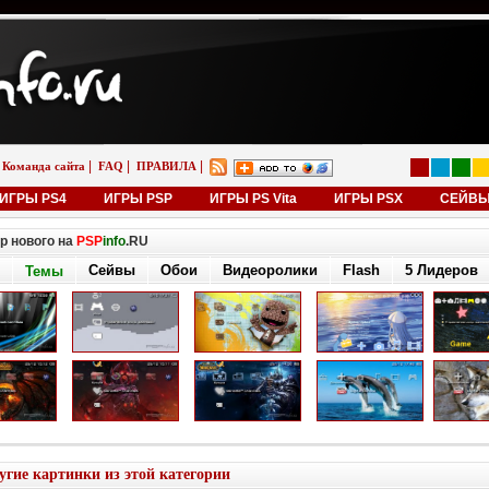
|
|
|
Команда сайта
FAQ
ПРАВИЛА
ИГРЫ PS4
ИГРЫ PSP
ИГРЫ PS Vita
ИГРЫ PSX
СЕЙВ
р нового на
PSP
info
.RU
Сейвы
Обои
Видеоролики
Flash
5 Лидеров
Темы
угие картинки из этой категории