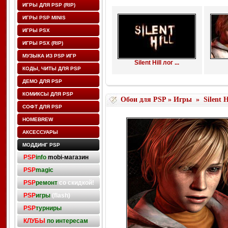
ИГРЫ ДЛЯ PSP (RIP)
ИГРЫ PSP MINIS
ИГРЫ PSX
ИГРЫ PSX (RIP)
МУЗЫКА ИЗ PSP ИГР
Silent Hill лог ...
КОДЫ, ЧИТЫ ДЛЯ PSP
ДЕМО ДЛЯ PSP
КОМИКСЫ ДЛЯ PSP
Обои для PSP
»
Игры
»
Silent H
СОФТ ДЛЯ PSP
HOMEBREW
АКСЕССУАРЫ
МОДДИНГ PSP
PSP
info
mobi-магазин
PSP
magic
PSP
ремонт
со скидкой!
PSP
игры
(flash)
PSP
турниры
КЛУБЫ
по интересам