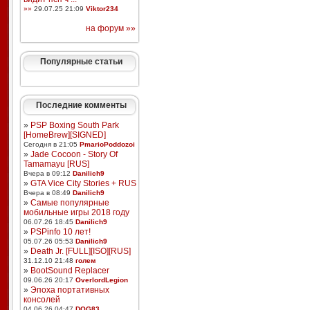
»»
29.07.25 21:09
Viktor234
на форум »»
Популярные статьи
Последние комменты
»
PSP Boxing South Park
[HomeBrew][SIGNED]
Сегодня в 21:05
PmarioPoddozoi
»
Jade Cocoon - Story Of
Tamamayu [RUS]
Вчера в 09:12
Danilich9
»
GTA Vice City Stories + RUS
Вчера в 08:49
Danilich9
»
Самые популярные
мобильные игры 2018 году
06.07.26 18:45
Danilich9
»
PSPinfo 10 лет!
05.07.26 05:53
Danilich9
»
Death Jr. [FULL][ISO][RUS]
31.12.10 21:48
голем
»
BootSound Replacer
09.06.26 20:17
OverlordLegion
»
Эпоха портативных
консолей
04.06.26 04:47
DOG83