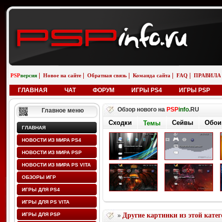
|
|
|
|
|
PSP
версия
Новое на сайте
Обратная связь
Команда сайта
FAQ
ПРАВИЛА
ГЛАВНАЯ
ЧАТ
ФОРУМ
ИГРЫ PS4
ИГРЫ PSP
Обзор нового на
PSP
info
.RU
Главное меню
Сходки
Сейвы
Обои
Темы
ГЛАВНАЯ
НОВОСТИ ИЗ МИРА PS4
НОВОСТИ ИЗ МИРА PSP
НОВОСТИ ИЗ МИРА PS VITA
ОБЗОРЫ ИГР
ИГРЫ ДЛЯ PS4
ИГРЫ ДЛЯ PS VITA
ИГРЫ ДЛЯ PSP
Другие картинки из этой кате
»