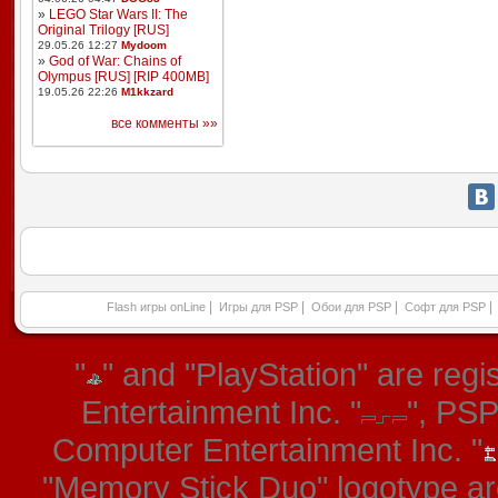
»
LEGO Star Wars II: The
Original Trilogy [RUS]
29.05.26 12:27
Mydoom
»
God of War: Chains of
Olympus [RUS] [RIP 400MB]
19.05.26 22:26
M1kkzard
все комменты »»
|
|
|
|
Flash игры onLine
Игры для PSP
Обои для PSP
Софт для PSP
"
" and "PlayStation" are re
Entertainment Inc. "
", PS
Computer Entertainment Inc. "
"Memory Stick Duo" logotype ar