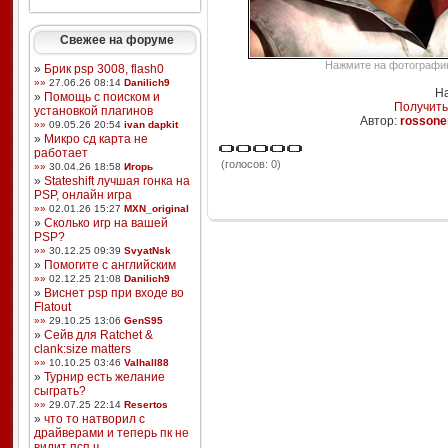
Свежее на форуме
Нажмите на фотографию,
»
Брик psp 3008, flash0
»»
27.06.26 08:14
Danilich9
На
»
Помощь с поиском и
Получить
установкой плагинов
Автор:
rossone
»»
09.05.26 20:54
ivan dapkit
»
Микро сд карта не
работает
(голосов: 0)
»»
30.04.26 18:58
Игорь
»
Stateshift лучшая гонка на
PSP, онлайн игра
»»
02.01.26 15:27
MXN_original
»
Сколько игр на вашей
PSP?
»»
30.12.25 09:39
SvyatNsk
»
Помогите с английским
»»
02.12.25 21:08
Danilich9
»
Виснет psp при входе во
Flatout
»»
29.10.25 13:06
GenS95
»
Сейв для Ratchet &
clank:size matters
»»
10.10.25 03:46
Valhall88
»
Турнир есть желание
сыграть?
»»
29.07.25 22:14
Resertos
»
что то натворил с
драйверами и теперь пк не
видит псп ч ...