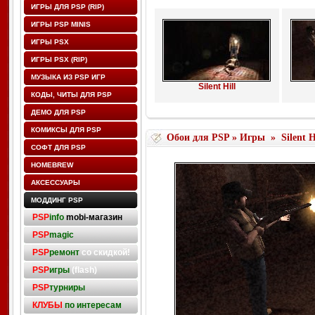
ИГРЫ ДЛЯ PSP (RIP)
ИГРЫ PSP MINIS
ИГРЫ PSX
ИГРЫ PSX (RIP)
МУЗЫКА ИЗ PSP ИГР
Silent Hill
КОДЫ, ЧИТЫ ДЛЯ PSP
ДЕМО ДЛЯ PSP
КОМИКСЫ ДЛЯ PSP
Обои для PSP
»
Игры
»
Silent H
СОФТ ДЛЯ PSP
HOMEBREW
АКСЕССУАРЫ
МОДДИНГ PSP
PSP
info
mobi-магазин
PSP
magic
PSP
ремонт
со скидкой!
PSP
игры
(flash)
PSP
турниры
КЛУБЫ
по интересам