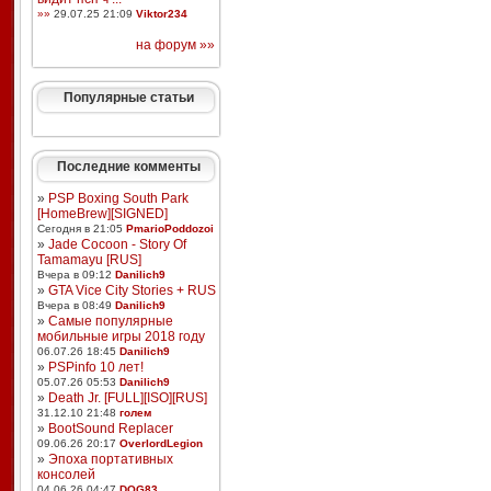
»»
29.07.25 21:09
Viktor234
на форум »»
Популярные статьи
Последние комменты
»
PSP Boxing South Park
[HomeBrew][SIGNED]
Сегодня в 21:05
PmarioPoddozoi
»
Jade Cocoon - Story Of
Tamamayu [RUS]
Вчера в 09:12
Danilich9
»
GTA Vice City Stories + RUS
Вчера в 08:49
Danilich9
»
Самые популярные
мобильные игры 2018 году
06.07.26 18:45
Danilich9
»
PSPinfo 10 лет!
05.07.26 05:53
Danilich9
»
Death Jr. [FULL][ISO][RUS]
31.12.10 21:48
голем
»
BootSound Replacer
09.06.26 20:17
OverlordLegion
»
Эпоха портативных
консолей
04.06.26 04:47
DOG83