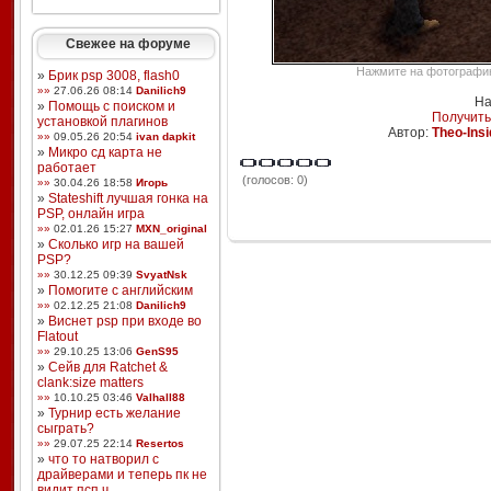
Свежее на форуме
Нажмите на фотографию,
»
Брик psp 3008, flash0
»»
27.06.26 08:14
Danilich9
На
»
Помощь с поиском и
Получить
установкой плагинов
Автор:
Theo-Insi
»»
09.05.26 20:54
ivan dapkit
»
Микро сд карта не
работает
(голосов: 0)
»»
30.04.26 18:58
Игорь
»
Stateshift лучшая гонка на
PSP, онлайн игра
»»
02.01.26 15:27
MXN_original
»
Сколько игр на вашей
PSP?
»»
30.12.25 09:39
SvyatNsk
»
Помогите с английским
»»
02.12.25 21:08
Danilich9
»
Виснет psp при входе во
Flatout
»»
29.10.25 13:06
GenS95
»
Сейв для Ratchet &
clank:size matters
»»
10.10.25 03:46
Valhall88
»
Турнир есть желание
сыграть?
»»
29.07.25 22:14
Resertos
»
что то натворил с
драйверами и теперь пк не
видит псп ч ...