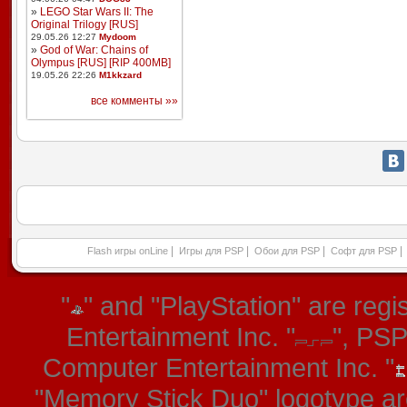
»
LEGO Star Wars II: The
Original Trilogy [RUS]
29.05.26 12:27
Mydoom
»
God of War: Chains of
Olympus [RUS] [RIP 400MB]
19.05.26 22:26
M1kkzard
все комменты »»
|
|
|
|
Flash игры onLine
Игры для PSP
Обои для PSP
Софт для PSP
"
" and "PlayStation" are re
Entertainment Inc. "
", PS
Computer Entertainment Inc. "
"Memory Stick Duo" logotype ar