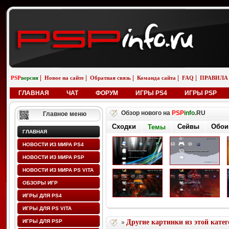
|
|
|
|
|
PSP
версия
Новое на сайте
Обратная связь
Команда сайта
FAQ
ПРАВИЛА
ГЛАВНАЯ
ЧАТ
ФОРУМ
ИГРЫ PS4
ИГРЫ PSP
Обзор нового на
PSP
info
.RU
Главное меню
Сходки
Сейвы
Обои
Темы
ГЛАВНАЯ
НОВОСТИ ИЗ МИРА PS4
НОВОСТИ ИЗ МИРА PSP
НОВОСТИ ИЗ МИРА PS VITA
ОБЗОРЫ ИГР
ИГРЫ ДЛЯ PS4
ИГРЫ ДЛЯ PS VITA
ИГРЫ ДЛЯ PSP
Другие картинки из этой кате
»