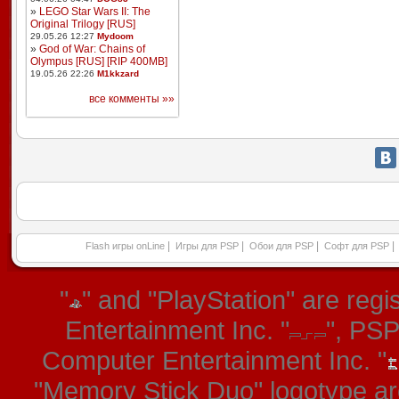
»
LEGO Star Wars II: The
Original Trilogy [RUS]
29.05.26 12:27
Mydoom
»
God of War: Chains of
Olympus [RUS] [RIP 400MB]
19.05.26 22:26
M1kkzard
все комменты »»
|
|
|
|
Flash игры onLine
Игры для PSP
Обои для PSP
Софт для PSP
"
" and "PlayStation" are re
Entertainment Inc. "
", PS
Computer Entertainment Inc. "
"Memory Stick Duo" logotype ar