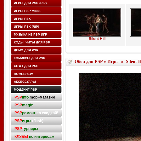
ИГРЫ ДЛЯ PSP (RIP)
ИГРЫ PSP MINIS
ИГРЫ PSX
ИГРЫ PSX (RIP)
МУЗЫКА ИЗ PSP ИГР
Silent Hill
КОДЫ, ЧИТЫ ДЛЯ PSP
ДЕМО ДЛЯ PSP
КОМИКСЫ ДЛЯ PSP
Обои для PSP
»
Игры
»
Silent H
СОФТ ДЛЯ PSP
HOMEBREW
АКСЕССУАРЫ
МОДДИНГ PSP
PSP
info
mobi-магазин
PSP
magic
PSP
ремонт
со скидкой!
PSP
игры
(flash)
PSP
турниры
КЛУБЫ
по интересам