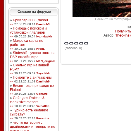
Свежее на форуме
Нажмите на фотографию,
»
Брик psp 3008, flash0
»»
27.06.26 08:14
Danilich9
На
»
Помощь с поиском и
Получить
установкой плагинов
Автор:
Theo-Insi
»»
09.05.26 20:54
ivan dapkit
»
Микро сд карта не
работает
(голосов: 0)
»»
30.04.26 18:58
Игорь
»
Stateshift лучшая гонка на
PSP, онлайн игра
»»
02.01.26 15:27
MXN_original
»
Сколько игр на вашей
PSP?
»»
30.12.25 09:39
SvyatNsk
»
Помогите с английским
»»
02.12.25 21:08
Danilich9
»
Виснет psp при входе во
Flatout
»»
29.10.25 13:06
GenS95
»
Сейв для Ratchet &
clank:size matters
»»
10.10.25 03:46
Valhall88
»
Турнир есть желание
сыграть?
»»
29.07.25 22:14
Resertos
»
что то натворил с
драйверами и теперь пк не
видит псп ч ...