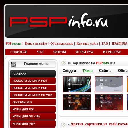
|
|
|
|
|
PSP
версия
Новое на сайте
Обратная связь
Команда сайта
FAQ
ПРАВИЛА
ГЛАВНАЯ
ЧАТ
ФОРУМ
ИГРЫ PS4
ИГРЫ PSP
Обзор нового на
PSP
info
.RU
Главное меню
Сходки
Сейвы
Обои
Темы
ГЛАВНАЯ
НОВОСТИ ИЗ МИРА PS4
НОВОСТИ ИЗ МИРА PSP
НОВОСТИ ИЗ МИРА PS VITA
ОБЗОРЫ ИГР
ИГРЫ ДЛЯ PS4
ИГРЫ ДЛЯ PS VITA
ИГРЫ ДЛЯ PSP
Другие картинки из этой кате
»