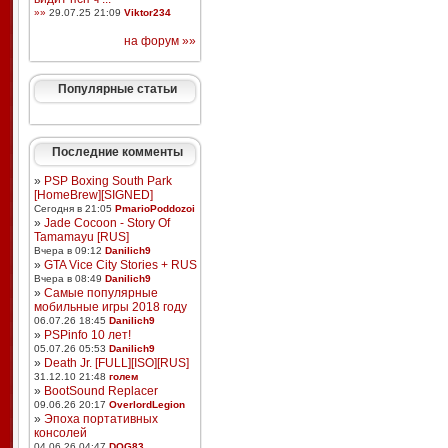
»»
29.07.25 21:09
Viktor234
на форум »»
Популярные статьи
Последние комменты
»
PSP Boxing South Park
[HomeBrew][SIGNED]
Сегодня в 21:05
PmarioPoddozoi
»
Jade Cocoon - Story Of
Tamamayu [RUS]
Вчера в 09:12
Danilich9
»
GTA Vice City Stories + RUS
Вчера в 08:49
Danilich9
»
Самые популярные
мобильные игры 2018 году
06.07.26 18:45
Danilich9
»
PSPinfo 10 лет!
05.07.26 05:53
Danilich9
»
Death Jr. [FULL][ISO][RUS]
31.12.10 21:48
голем
»
BootSound Replacer
09.06.26 20:17
OverlordLegion
»
Эпоха портативных
консолей
04.06.26 04:47
DOG83