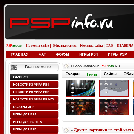
|
|
|
|
|
PSP
версия
Новое на сайте
Обратная связь
Команда сайта
FAQ
ПРАВИЛА
ГЛАВНАЯ
ЧАТ
ФОРУМ
ИГРЫ PS4
ИГРЫ PSP
Обзор нового на
PSP
info
.RU
Главное меню
Сходки
Сейвы
Обои
Темы
ГЛАВНАЯ
НОВОСТИ ИЗ МИРА PS4
НОВОСТИ ИЗ МИРА PSP
НОВОСТИ ИЗ МИРА PS VITA
ОБЗОРЫ ИГР
ИГРЫ ДЛЯ PS4
ИГРЫ ДЛЯ PS VITA
ИГРЫ ДЛЯ PSP
Другие картинки из этой кате
»