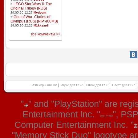
»
LEGO Star Wars II: The
Original Trilogy [RUS]
29.05.26 12:27
Mydoom
»
God of War: Chains of
Olympus [RUS] [RIP 400MB]
19.05.26 22:26
M1kkzard
все комменты »»
|
|
|
|
Flash игры onLine
Игры для PSP
Обои для PSP
Софт для PSP
"
" and "PlayStation" are re
Entertainment Inc. "
", PS
Computer Entertainment Inc. "
"Memory Stick Duo" logotype ar