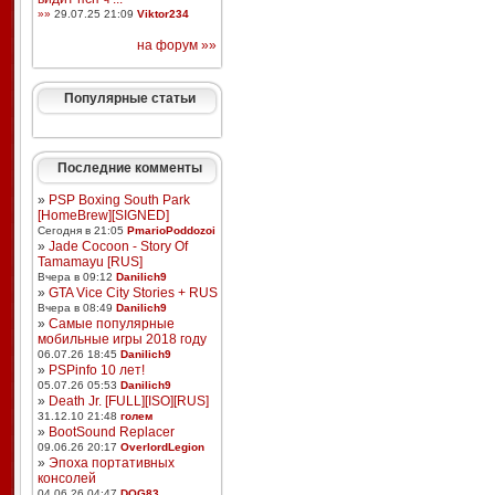
»»
29.07.25 21:09
Viktor234
на форум »»
Популярные статьи
Последние комменты
»
PSP Boxing South Park
[HomeBrew][SIGNED]
Сегодня в 21:05
PmarioPoddozoi
»
Jade Cocoon - Story Of
Tamamayu [RUS]
Вчера в 09:12
Danilich9
»
GTA Vice City Stories + RUS
Вчера в 08:49
Danilich9
»
Самые популярные
мобильные игры 2018 году
06.07.26 18:45
Danilich9
»
PSPinfo 10 лет!
05.07.26 05:53
Danilich9
»
Death Jr. [FULL][ISO][RUS]
31.12.10 21:48
голем
»
BootSound Replacer
09.06.26 20:17
OverlordLegion
»
Эпоха портативных
консолей
04.06.26 04:47
DOG83