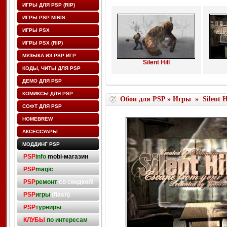
ИГРЫ ДЛЯ PSP (RIP)
ИГРЫ PSP MINIS
ИГРЫ PSX
ИГРЫ PSX (RIP)
МУЗЫКА ИЗ PSP ИГР
Silent Hill
КОДЫ, ЧИТЫ ДЛЯ PSP
ДЕМО ДЛЯ PSP
КОМИКСЫ ДЛЯ PSP
Обои для PSP
»
Игры
»
Silent H
СОФТ ДЛЯ PSP
HOMEBREW
АКСЕССУАРЫ
МОДДИНГ PSP
PSP
info
mobi-магазин
PSP
magic
PSP
ремонт
со скидкой!
PSP
игры
(flash)
PSP
турниры
КЛУБЫ
по интересам