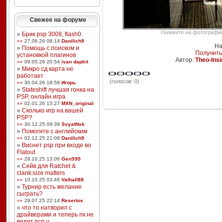
Свежее на форуме
Нажмите на фотографию,
»
Брик psp 3008, flash0
»»
27.06.26 08:14
Danilich9
На
»
Помощь с поиском и
Получить
установкой плагинов
Автор:
Theo-Insi
»»
09.05.26 20:54
ivan dapkit
»
Микро сд карта не
работает
(голосов: 0)
»»
30.04.26 18:58
Игорь
»
Stateshift лучшая гонка на
PSP, онлайн игра
»»
02.01.26 15:27
MXN_original
»
Сколько игр на вашей
PSP?
»»
30.12.25 09:39
SvyatNsk
»
Помогите с английским
»»
02.12.25 21:08
Danilich9
»
Виснет psp при входе во
Flatout
»»
29.10.25 13:06
GenS95
»
Сейв для Ratchet &
clank:size matters
»»
10.10.25 03:46
Valhall88
»
Турнир есть желание
сыграть?
»»
29.07.25 22:14
Resertos
»
что то натворил с
драйверами и теперь пк не
видит псп ч ...