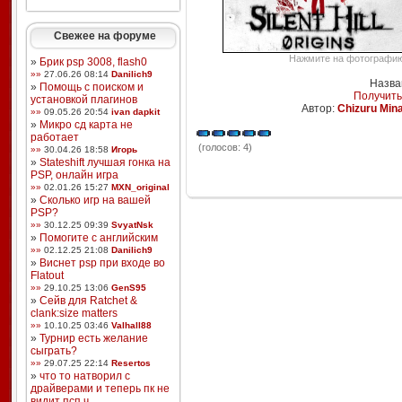
Свежее на форуме
Нажмите на фотографию,
»
Брик psp 3008, flash0
»»
27.06.26 08:14
Danilich9
Назван
»
Помощь с поиском и
Получить
установкой плагинов
Автор:
Chizuru Min
»»
09.05.26 20:54
ivan dapkit
»
Микро сд карта не
работает
(голосов: 4)
»»
30.04.26 18:58
Игорь
»
Stateshift лучшая гонка на
PSP, онлайн игра
»»
02.01.26 15:27
MXN_original
»
Сколько игр на вашей
PSP?
»»
30.12.25 09:39
SvyatNsk
»
Помогите с английским
»»
02.12.25 21:08
Danilich9
»
Виснет psp при входе во
Flatout
»»
29.10.25 13:06
GenS95
»
Сейв для Ratchet &
clank:size matters
»»
10.10.25 03:46
Valhall88
»
Турнир есть желание
сыграть?
»»
29.07.25 22:14
Resertos
»
что то натворил с
драйверами и теперь пк не
видит псп ч ...