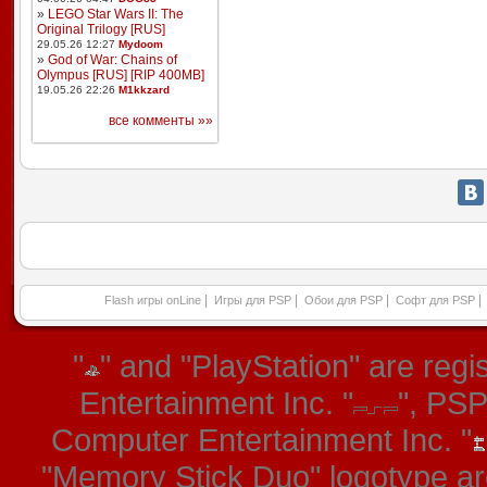
»
LEGO Star Wars II: The
Original Trilogy [RUS]
29.05.26 12:27
Mydoom
»
God of War: Chains of
Olympus [RUS] [RIP 400MB]
19.05.26 22:26
M1kkzard
все комменты »»
|
|
|
|
Flash игры onLine
Игры для PSP
Обои для PSP
Софт для PSP
"
" and "PlayStation" are re
Entertainment Inc. "
", PS
Computer Entertainment Inc. "
"Memory Stick Duo" logotype ar