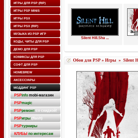
ИГРЫ ДЛЯ PSP (RIP)
ИГРЫ PSP MINIS
ИГРЫ PSX
ИГРЫ PSX (RIP)
МУЗЫКА ИЗ PSP ИГР
Silent Hill.Sha ...
КОДЫ, ЧИТЫ ДЛЯ PSP
ДЕМО ДЛЯ PSP
КОМИКСЫ ДЛЯ PSP
Обои для PSP
»
Игры
»
Silent H
СОФТ ДЛЯ PSP
HOMEBREW
АКСЕССУАРЫ
МОДДИНГ PSP
PSP
info
mobi-магазин
PSP
magic
PSP
ремонт
со скидкой!
PSP
игры
(flash)
PSP
турниры
КЛУБЫ
по интересам