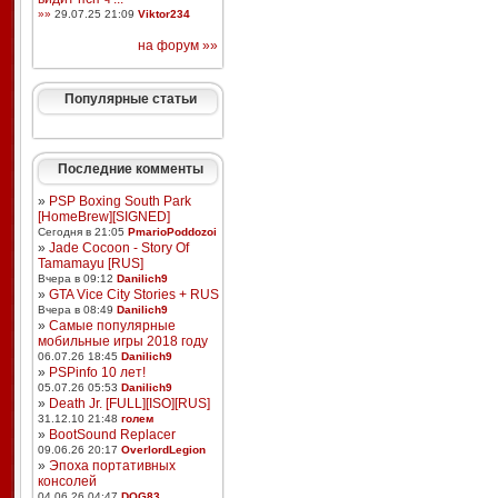
»»
29.07.25 21:09
Viktor234
на форум »»
Популярные статьи
Последние комменты
»
PSP Boxing South Park
[HomeBrew][SIGNED]
Сегодня в 21:05
PmarioPoddozoi
»
Jade Cocoon - Story Of
Tamamayu [RUS]
Вчера в 09:12
Danilich9
»
GTA Vice City Stories + RUS
Вчера в 08:49
Danilich9
»
Самые популярные
мобильные игры 2018 году
06.07.26 18:45
Danilich9
»
PSPinfo 10 лет!
05.07.26 05:53
Danilich9
»
Death Jr. [FULL][ISO][RUS]
31.12.10 21:48
голем
»
BootSound Replacer
09.06.26 20:17
OverlordLegion
»
Эпоха портативных
консолей
04.06.26 04:47
DOG83