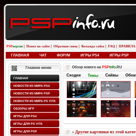
|
|
|
|
|
PSP
версия
Новое на сайте
Обратная связь
Команда сайта
FAQ
ПРАВИЛА
ГЛАВНАЯ
ЧАТ
ФОРУМ
ИГРЫ PS4
ИГРЫ PSP
Обзор нового на
PSP
info
.RU
Главное меню
Сходки
Сейвы
Обои
Темы
ГЛАВНАЯ
НОВОСТИ ИЗ МИРА PS4
НОВОСТИ ИЗ МИРА PSP
НОВОСТИ ИЗ МИРА PS VITA
ОБЗОРЫ ИГР
ИГРЫ ДЛЯ PS4
ИГРЫ ДЛЯ PS VITA
ИГРЫ ДЛЯ PSP
Другие картинки из этой кате
»