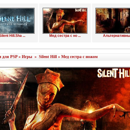
Silent Hill.Sha ...
Мед сестра с но ...
Альтернативн
и для PSP
»
Игры
»
Silent Hill
» Мед сестра с ножом