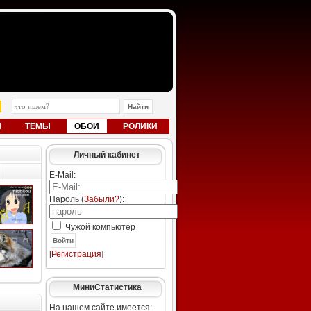
Ы
ТЕМЫ
ОБОИ
РОЛИКИ
Личный кабинет
E-Mail:
Пароль (
Забыли?
):
Чужой компьютер
Войти
[
Регистрация
]
МиниСтатистика
На нашем сайте имеется: