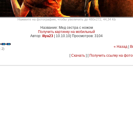
Нажмите на фотографию, чтобы увеличить до 480x272, 44,34 Kb
Название: Мед сестра с ножом
Получить картинку на мобильный
Автор:
iliya23
|
10.10.10| Просмотров: 3104
« Назад
|
В
 2)
[
Скачать
] [
Получить ссылку на фот