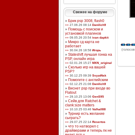
Свежее на форуме
»
Брик psp 3008, flash0
»»
27.06.26 08:14
Danilich9
»
Помощь с поиском и
установкой плагинов
»»
09.05.26 20:54
ivan dapkit
»
Микро сд карта не
работает
(голосов:
»»
30.04.26 18:58
Игорь
»
Stateshift лучшая гонка на
PSP, онлайн игра
»»
02.01.26 15:27
MXN_original
»
Сколько игр на вашей
PSP?
»»
30.12.25 09:39
SvyatNsk
»
Помогите с английским
»»
02.12.25 21:08
Danilich9
»
Виснет psp при входе во
Flatout
»»
29.10.25 13:06
GenS95
»
Сейв для Ratchet &
clank:size matters
»»
10.10.25 03:46
Valhall88
»
Турнир есть желание
сыграть?
»»
29.07.25 22:14
Resertos
»
что то натворил с
драйверами и теперь пк не
видит псп ч ...