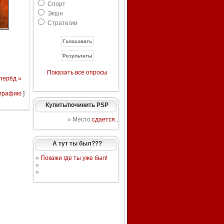
Спорт
Экшн
Стратегии
Показать все опросы
перёд »
ографию
]
Купить/починить PSP
» Место
сдается
...
А тут ты был???
»
Покажи где ты уже был!
»
»