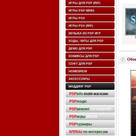
ИГРЫ ДЛЯ PSP (RIP)
ИГРЫ PSP MINIS
ИГРЫ PSX
ИГРЫ PSX (RIP)
МУЗЫКА ИЗ PSP ИГР
КОДЫ, ЧИТЫ ДЛЯ PSP
ДЕМО ДЛЯ PSP
КОМИКСЫ ДЛЯ PSP
Обо
СОФТ ДЛЯ PSP
HOMEBREW
АКСЕССУАРЫ
МОДДИНГ PSP
PSP
info
mobi-магазин
PSP
magic
PSP
ремонт
со скидкой!
PSP
игры
(flash)
PSP
турниры
КЛУБЫ
по интересам