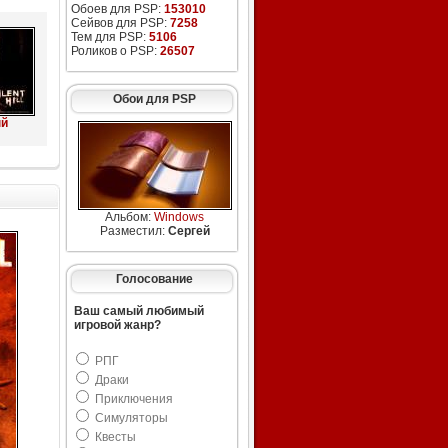
Обоев для PSP:
153010
Сейвов для PSP:
7258
Тем для PSP:
5106
Роликов о PSP:
26507
Обои для PSP
ый
Альбом:
Windows
Разместил:
Сергей
Голосование
Ваш самый любимый
игровой жанр?
РПГ
Драки
Приключения
Симуляторы
Квесты