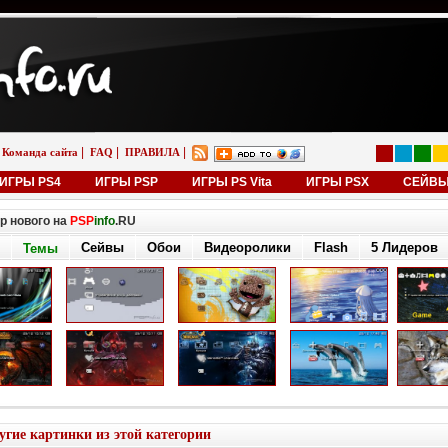
|
|
|
Команда сайта
FAQ
ПРАВИЛА
ИГРЫ PS4
ИГРЫ PSP
ИГРЫ PS Vita
ИГРЫ PSX
СЕЙВ
р нового на
PSP
info
.RU
Сейвы
Обои
Видеоролики
Flash
5 Лидеров
Темы
угие картинки из этой категории