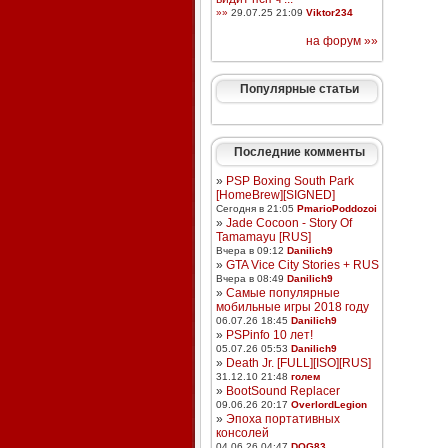
»»
29.07.25 21:09
Viktor234
на форум »»
Популярные статьи
Последние комменты
»
PSP Boxing South Park
[HomeBrew][SIGNED]
Сегодня в 21:05
PmarioPoddozoi
»
Jade Cocoon - Story Of
Tamamayu [RUS]
Вчера в 09:12
Danilich9
»
GTA Vice City Stories + RUS
Вчера в 08:49
Danilich9
»
Самые популярные
мобильные игры 2018 году
06.07.26 18:45
Danilich9
»
PSPinfo 10 лет!
05.07.26 05:53
Danilich9
»
Death Jr. [FULL][ISO][RUS]
31.12.10 21:48
голем
»
BootSound Replacer
09.06.26 20:17
OverlordLegion
»
Эпоха портативных
консолей
04.06.26 04:47
DOG83