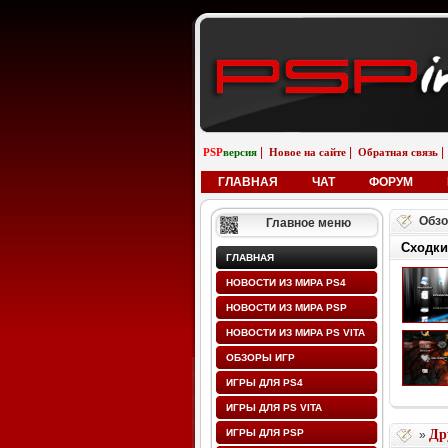
|
|
|
PSP
версия
Новое на сайте
Обратная связь
ГЛАВНАЯ
ЧАТ
ФОРУМ
Обзо
Главное меню
Сходки
ГЛАВНАЯ
НОВОСТИ ИЗ МИРА PS4
НОВОСТИ ИЗ МИРА PSP
НОВОСТИ ИЗ МИРА PS VITA
ОБЗОРЫ ИГР
ИГРЫ ДЛЯ PS4
ИГРЫ ДЛЯ PS VITA
ИГРЫ ДЛЯ PSP
Др
»