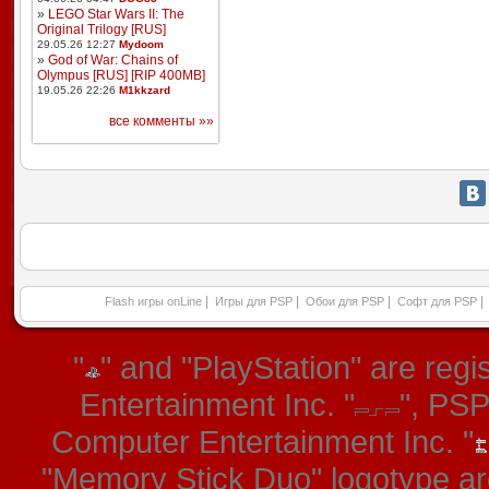
»
LEGO Star Wars II: The
Original Trilogy [RUS]
29.05.26 12:27
Mydoom
»
God of War: Chains of
Olympus [RUS] [RIP 400MB]
19.05.26 22:26
M1kkzard
все комменты »»
|
|
|
|
Flash игры onLine
Игры для PSP
Обои для PSP
Софт для PSP
"
" and "PlayStation" are re
Entertainment Inc. "
", PS
Computer Entertainment Inc. "
"Memory Stick Duo" logotype ar