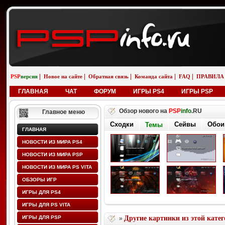
|
|
|
|
|
PSP
версия
Новое на сайте
Обратная связь
Команда сайта
FAQ
ПРАВИЛА
ГЛАВНАЯ
ЧАТ
ФОРУМ
ИГРЫ PS4
ИГРЫ PSP
Обзор нового на
PSP
info
.RU
Главное меню
Сходки
Сейвы
Обои
Темы
ГЛАВНАЯ
НОВОСТИ ИЗ МИРА PS4
НОВОСТИ ИЗ МИРА PSP
НОВОСТИ ИЗ МИРА PS VITA
ОБЗОРЫ ИГР
ИГРЫ ДЛЯ PS4
ИГРЫ ДЛЯ PS VITA
ИГРЫ ДЛЯ PSP
Другие картинки из этой кате
»