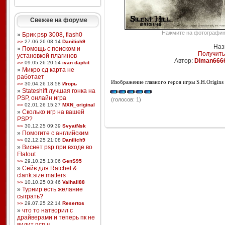
Свежее на форуме
Нажмите на фотографию,
»
Брик psp 3008, flash0
»»
27.06.26 08:14
Danilich9
Наз
»
Помощь с поиском и
Получить
установкой плагинов
Автор:
Diman666
»»
09.05.26 20:54
ivan dapkit
»
Микро сд карта не
работает
Изображение главного героя игры S.H.Origins
»»
30.04.26 18:58
Игорь
»
Stateshift лучшая гонка на
PSP, онлайн игра
(голосов: 1)
»»
02.01.26 15:27
MXN_original
»
Сколько игр на вашей
PSP?
»»
30.12.25 09:39
SvyatNsk
»
Помогите с английским
»»
02.12.25 21:08
Danilich9
»
Виснет psp при входе во
Flatout
»»
29.10.25 13:06
GenS95
»
Сейв для Ratchet &
clank:size matters
»»
10.10.25 03:46
Valhall88
»
Турнир есть желание
сыграть?
»»
29.07.25 22:14
Resertos
»
что то натворил с
драйверами и теперь пк не
видит псп ч ...