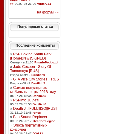
»»
29.07.25 21:09
Viktor234
на форум »»
Популярные статьи
Последние комменты
»
PSP Boxing South Park
[HomeBrew][SIGNED]
Сегодня в 21:05
PmarioPoddozoi
»
Jade Cocoon - Story Of
Tamamayu [RUS]
Вчера в 09:12
Danilich9
»
GTA Vice City Stories + RUS
Вчера в 08:49
Danilich9
»
Самые популярные
мобильные игры 2018 году
06.07.26 18:45
Danilich9
»
PSPinfo 10 лет!
05.07.26 05:53
Danilich9
»
Death Jr. [FULL][ISO][RUS]
31.12.10 21:48
голем
»
BootSound Replacer
09.06.26 20:17
OverlordLegion
»
Эпоха портативных
консолей
04.06.26 04:47
DOG83