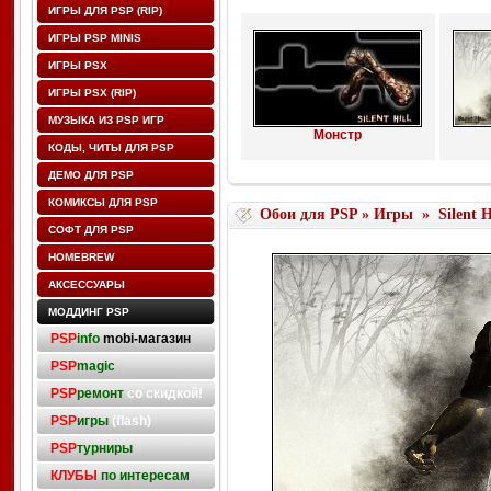
ИГРЫ ДЛЯ PSP (RIP)
ИГРЫ PSP MINIS
ИГРЫ PSX
ИГРЫ PSX (RIP)
МУЗЫКА ИЗ PSP ИГР
Монстр
КОДЫ, ЧИТЫ ДЛЯ PSP
ДЕМО ДЛЯ PSP
КОМИКСЫ ДЛЯ PSP
Обои для PSP
»
Игры
»
Silent H
СОФТ ДЛЯ PSP
HOMEBREW
АКСЕССУАРЫ
МОДДИНГ PSP
PSP
info
mobi-магазин
PSP
magic
PSP
ремонт
со скидкой!
PSP
игры
(flash)
PSP
турниры
КЛУБЫ
по интересам