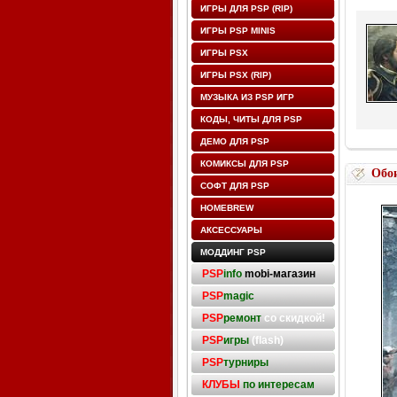
ИГРЫ ДЛЯ PSP (RIP)
ИГРЫ PSP MINIS
ИГРЫ PSX
ИГРЫ PSX (RIP)
МУЗЫКА ИЗ PSP ИГР
КОДЫ, ЧИТЫ ДЛЯ PSP
ДЕМО ДЛЯ PSP
КОМИКСЫ ДЛЯ PSP
Обо
СОФТ ДЛЯ PSP
HOMEBREW
АКСЕССУАРЫ
МОДДИНГ PSP
PSP
info
mobi-магазин
PSP
magic
PSP
ремонт
со скидкой!
PSP
игры
(flash)
PSP
турниры
КЛУБЫ
по интересам