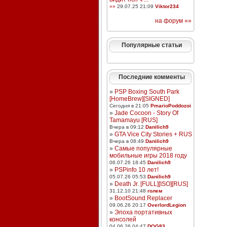
»»
29.07.25 21:09
Viktor234
на форум »»
Популярные статьи
Последние комменты
»
PSP Boxing South Park
[HomeBrew][SIGNED]
Сегодня в 21:05
PmarioPoddozoi
»
Jade Cocoon - Story Of
Tamamayu [RUS]
Вчера в 09:12
Danilich9
»
GTA Vice City Stories + RUS
Вчера в 08:49
Danilich9
»
Самые популярные
мобильные игры 2018 году
06.07.26 18:45
Danilich9
»
PSPinfo 10 лет!
05.07.26 05:53
Danilich9
»
Death Jr. [FULL][ISO][RUS]
31.12.10 21:48
голем
»
BootSound Replacer
09.06.26 20:17
OverlordLegion
»
Эпоха портативных
консолей
04.06.26 04:47
DOG83