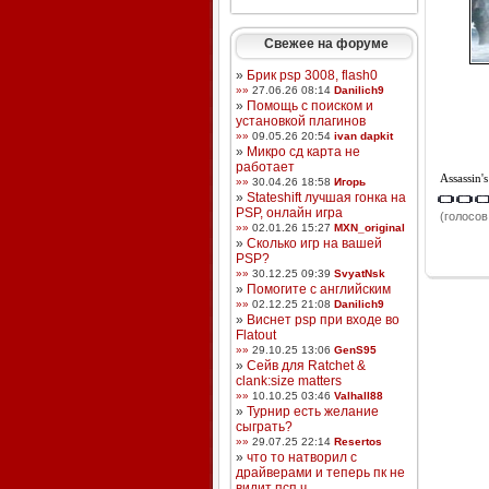
Свежее на форуме
»
Брик psp 3008, flash0
»»
27.06.26 08:14
Danilich9
»
Помощь с поиском и
установкой плагинов
»»
09.05.26 20:54
ivan dapkit
»
Микро сд карта не
работает
Assassin'
»»
30.04.26 18:58
Игорь
»
Stateshift лучшая гонка на
PSP, онлайн игра
(голосов:
»»
02.01.26 15:27
MXN_original
»
Сколько игр на вашей
PSP?
»»
30.12.25 09:39
SvyatNsk
»
Помогите с английским
»»
02.12.25 21:08
Danilich9
»
Виснет psp при входе во
Flatout
»»
29.10.25 13:06
GenS95
»
Сейв для Ratchet &
clank:size matters
»»
10.10.25 03:46
Valhall88
»
Турнир есть желание
сыграть?
»»
29.07.25 22:14
Resertos
»
что то натворил с
драйверами и теперь пк не
видит псп ч ...