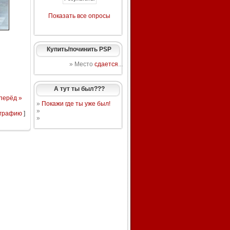
Показать все опросы
Купить/починить PSP
» Место
сдается
...
А тут ты был???
перёд »
»
Покажи где ты уже был!
»
ографию
]
»