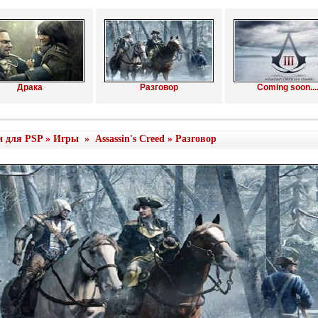
Драка
Разговор
Coming soon...
и для PSP
»
Игры
»
Assassin's Creed
» Разговор