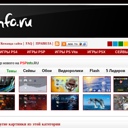
|
|
|
Команда сайта
FAQ
ПРАВИЛА
ИГРЫ PS4
ИГРЫ PSP
ИГРЫ PS Vita
ИГРЫ PSX
СЕЙВ
р нового на
PSP
info
.RU
Сейвы
Обои
Видеоролики
Flash
5 Лидеров
Темы
угие картинки из этой категории