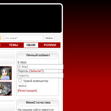
Ы
ТЕМЫ
ОБОИ
РОЛИКИ
Личный кабинет
E-Mail:
Пароль (
Забыли?
):
Чужой компьютер
Войти
[
Регистрация
]
МиниСтатистика
На нашем сайте имеется: