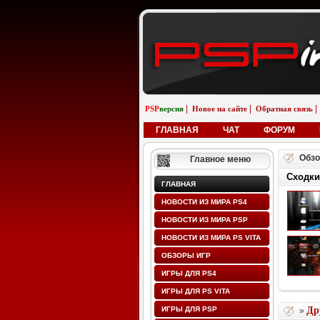
|
|
|
PSP
версия
Новое на сайте
Обратная связь
ГЛАВНАЯ
ЧАТ
ФОРУМ
Обзо
Главное меню
Сходки
ГЛАВНАЯ
НОВОСТИ ИЗ МИРА PS4
НОВОСТИ ИЗ МИРА PSP
НОВОСТИ ИЗ МИРА PS VITA
ОБЗОРЫ ИГР
ИГРЫ ДЛЯ PS4
ИГРЫ ДЛЯ PS VITA
ИГРЫ ДЛЯ PSP
Др
»