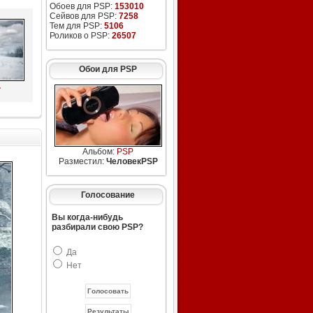
Обоев для PSP:
153010
Сейвов для PSP:
7258
Тем для PSP:
5106
Роликов о PSP:
26507
Обои для PSP
.
Альбом:
PSP
Разместил:
ЧеловекPSP
Голосование
Вы когда-нибудь
разбирали свою PSP?
Да
Нет