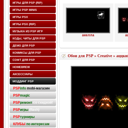
ИГРЫ ДЛЯ PSP (RIP)
ИГРЫ PSP MINIS
ИГРЫ PSX
ИГРЫ PSX (RIP)
МУЗЫКА ИЗ PSP ИГР
акелла
а
КОДЫ, ЧИТЫ ДЛЯ PSP
ДЕМО ДЛЯ PSP
КОМИКСЫ ДЛЯ PSP
Обои для PSP
»
Creative
» аццкий
СОФТ ДЛЯ PSP
HOMEBREW
АКСЕССУАРЫ
МОДДИНГ PSP
PSP
info
mobi-магазин
PSP
magic
PSP
ремонт
со скидкой!
PSP
игры
(flash)
PSP
турниры
КЛУБЫ
по интересам