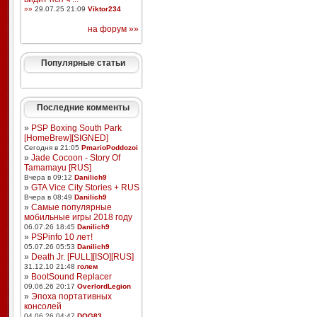
»»
29.07.25 21:09
Viktor234
на форум »»
Популярные статьи
Последние комменты
»
PSP Boxing South Park
[HomeBrew][SIGNED]
Сегодня в 21:05
PmarioPoddozoi
»
Jade Cocoon - Story Of
Tamamayu [RUS]
Вчера в 09:12
Danilich9
»
GTA Vice City Stories + RUS
Вчера в 08:49
Danilich9
»
Самые популярные
мобильные игры 2018 году
06.07.26 18:45
Danilich9
»
PSPinfo 10 лет!
05.07.26 05:53
Danilich9
»
Death Jr. [FULL][ISO][RUS]
31.12.10 21:48
голем
»
BootSound Replacer
09.06.26 20:17
OverlordLegion
»
Эпоха портативных
консолей
04.06.26 04:47
DOG83