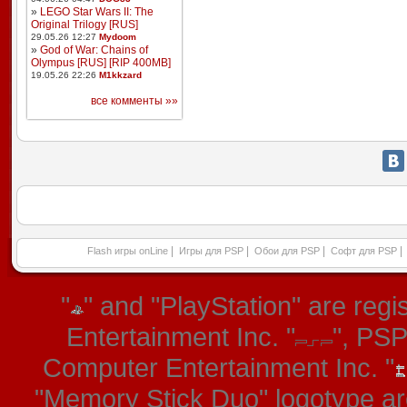
»
LEGO Star Wars II: The
Original Trilogy [RUS]
29.05.26 12:27
Mydoom
»
God of War: Chains of
Olympus [RUS] [RIP 400MB]
19.05.26 22:26
M1kkzard
все комменты »»
|
|
|
|
Flash игры onLine
Игры для PSP
Обои для PSP
Софт для PSP
"
" and "PlayStation" are re
Entertainment Inc. "
", PS
Computer Entertainment Inc. "
"Memory Stick Duo" logotype ar