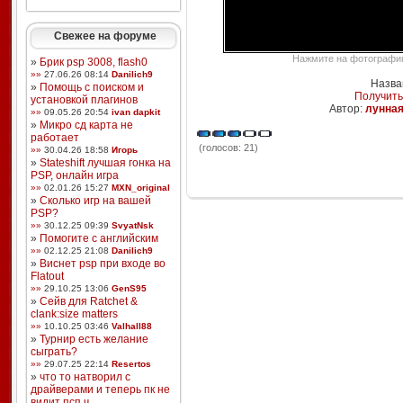
Свежее на форуме
Нажмите на фотографию,
»
Брик psp 3008, flash0
»»
27.06.26 08:14
Danilich9
Назван
»
Помощь с поиском и
Получить
установкой плагинов
Автор:
лунна
»»
09.05.26 20:54
ivan dapkit
»
Микро сд карта не
работает
(голосов: 21)
»»
30.04.26 18:58
Игорь
»
Stateshift лучшая гонка на
PSP, онлайн игра
»»
02.01.26 15:27
MXN_original
»
Сколько игр на вашей
PSP?
»»
30.12.25 09:39
SvyatNsk
»
Помогите с английским
»»
02.12.25 21:08
Danilich9
»
Виснет psp при входе во
Flatout
»»
29.10.25 13:06
GenS95
»
Сейв для Ratchet &
clank:size matters
»»
10.10.25 03:46
Valhall88
»
Турнир есть желание
сыграть?
»»
29.07.25 22:14
Resertos
»
что то натворил с
драйверами и теперь пк не
видит псп ч ...