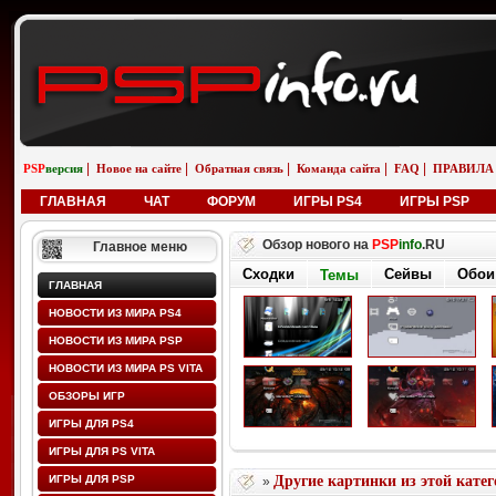
|
|
|
|
|
PSP
версия
Новое на сайте
Обратная связь
Команда сайта
FAQ
ПРАВИЛА
ГЛАВНАЯ
ЧАТ
ФОРУМ
ИГРЫ PS4
ИГРЫ PSP
Обзор нового на
PSP
info
.RU
Главное меню
Сходки
Сейвы
Обои
Темы
ГЛАВНАЯ
НОВОСТИ ИЗ МИРА PS4
НОВОСТИ ИЗ МИРА PSP
НОВОСТИ ИЗ МИРА PS VITA
ОБЗОРЫ ИГР
ИГРЫ ДЛЯ PS4
ИГРЫ ДЛЯ PS VITA
ИГРЫ ДЛЯ PSP
Другие картинки из этой кате
»