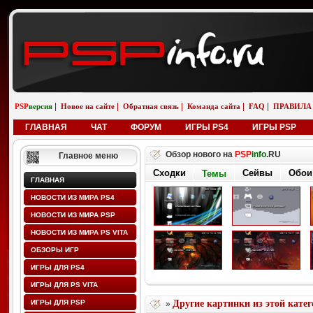
|
|
|
|
|
PSP
версия
Новое на сайте
Обратная связь
Команда сайта
FAQ
ПРАВИЛА
ГЛАВНАЯ
ЧАТ
ФОРУМ
ИГРЫ PS4
ИГРЫ PSP
Обзор нового на
PSP
info
.RU
Главное меню
Сходки
Сейвы
Обои
Темы
ГЛАВНАЯ
НОВОСТИ ИЗ МИРА PS4
НОВОСТИ ИЗ МИРА PSP
НОВОСТИ ИЗ МИРА PS VITA
ОБЗОРЫ ИГР
ИГРЫ ДЛЯ PS4
ИГРЫ ДЛЯ PS VITA
ИГРЫ ДЛЯ PSP
Другие картинки из этой кате
»