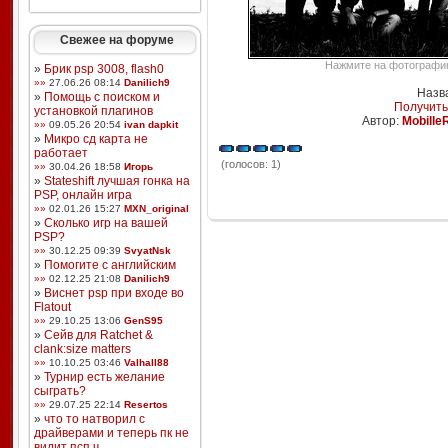
Свежее на форуме
Нажмите на фотографию,
»
Брик psp 3008, flash0
»»
27.06.26 08:14
Danilich9
Назв
»
Помощь с поиском и
Получить
установкой плагинов
Автор:
Mobille
»»
09.05.26 20:54
ivan dapkit
»
Микро сд карта не
работает
(голосов: 1)
»»
30.04.26 18:58
Игорь
»
Stateshift лучшая гонка на
PSP, онлайн игра
»»
02.01.26 15:27
MXN_original
»
Сколько игр на вашей
PSP?
»»
30.12.25 09:39
SvyatNsk
»
Помогите с английским
»»
02.12.25 21:08
Danilich9
»
Виснет psp при входе во
Flatout
»»
29.10.25 13:06
GenS95
»
Сейв для Ratchet &
clank:size matters
»»
10.10.25 03:46
Valhall88
»
Турнир есть желание
сыграть?
»»
29.07.25 22:14
Resertos
»
что то натворил с
драйверами и теперь пк не
видит псп ч ...