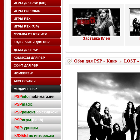
ИГРЫ ДЛЯ PSP (RIP)
ИГРЫ PSP MINIS
ИГРЫ PSX
ИГРЫ PSX (RIP)
МУЗЫКА ИЗ PSP ИГР
Заставка Клер
КОДЫ, ЧИТЫ ДЛЯ PSP
ДЕМО ДЛЯ PSP
КОМИКСЫ ДЛЯ PSP
Обои для PSP
»
Кино
»
LOST
»
СОФТ ДЛЯ PSP
HOMEBREW
АКСЕССУАРЫ
МОДДИНГ PSP
PSP
info
mobi-магазин
PSP
magic
PSP
ремонт
со скидкой!
PSP
игры
(flash)
PSP
турниры
КЛУБЫ
по интересам