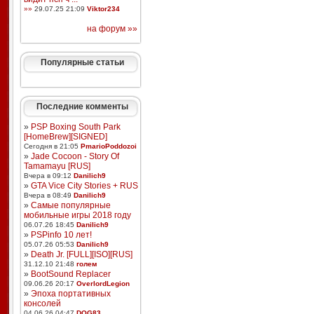
»»
29.07.25 21:09
Viktor234
на форум »»
Популярные статьи
Последние комменты
»
PSP Boxing South Park
[HomeBrew][SIGNED]
Сегодня в 21:05
PmarioPoddozoi
»
Jade Cocoon - Story Of
Tamamayu [RUS]
Вчера в 09:12
Danilich9
»
GTA Vice City Stories + RUS
Вчера в 08:49
Danilich9
»
Самые популярные
мобильные игры 2018 году
06.07.26 18:45
Danilich9
»
PSPinfo 10 лет!
05.07.26 05:53
Danilich9
»
Death Jr. [FULL][ISO][RUS]
31.12.10 21:48
голем
»
BootSound Replacer
09.06.26 20:17
OverlordLegion
»
Эпоха портативных
консолей
04.06.26 04:47
DOG83