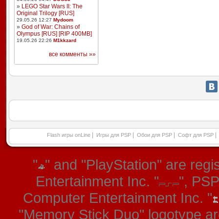
»
LEGO Star Wars II: The
Original Trilogy [RUS]
29.05.26 12:27
Mydoom
»
God of War: Chains of
Olympus [RUS] [RIP 400MB]
19.05.26 22:26
M1kkzard
все комменты »»
|
|
|
|
Flash игры onLine
Игры для PSP
Обои для PSP
Софт для PSP
"
" and "PlayStation" are re
Entertainment Inc. "
", PS
Computer Entertainment Inc. "
"Memory Stick Duo" logotype ar