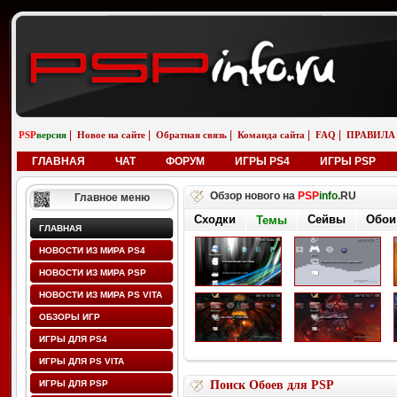
|
|
|
|
|
PSP
версия
Новое на сайте
Обратная связь
Команда сайта
FAQ
ПРАВИЛА
ГЛАВНАЯ
ЧАТ
ФОРУМ
ИГРЫ PS4
ИГРЫ PSP
Обзор нового на
PSP
info
.RU
Главное меню
Сходки
Сейвы
Обои
Темы
ГЛАВНАЯ
НОВОСТИ ИЗ МИРА PS4
НОВОСТИ ИЗ МИРА PSP
НОВОСТИ ИЗ МИРА PS VITA
ОБЗОРЫ ИГР
ИГРЫ ДЛЯ PS4
ИГРЫ ДЛЯ PS VITA
ИГРЫ ДЛЯ PSP
Поиск Обоев для PSP