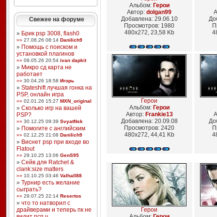
Альбом:
Герои
Автор:
dolgan99
А
Добавлена: 29.06.10
До
Свежее на форуме
Просмотров: 1980
П
480x272, 23,58 Kb
4
»
Брик psp 3008, flash0
»»
27.06.26 08:14
Danilich9
»
Помощь с поиском и
установкой плагинов
»»
09.05.26 20:54
ivan dapkit
»
Микро сд карта не
работает
»»
30.04.26 18:58
Игорь
»
Stateshift лучшая гонка на
PSP, онлайн игра
Герои
»»
02.01.26 15:27
MXN_original
Альбом:
Герои
»
Сколько игр на вашей
Автор:
Frankie13
А
PSP?
Добавлена: 20.09.08
До
»»
30.12.25 09:39
SvyatNsk
Просмотров: 2420
П
»
Помогите с английским
480x272, 44,41 Kb
4
»»
02.12.25 21:08
Danilich9
»
Виснет psp при входе во
Flatout
»»
29.10.25 13:06
GenS95
»
Сейв для Ratchet &
clank:size matters
»»
10.10.25 03:46
Valhall88
»
Турнир есть желание
сыграть?
»»
29.07.25 22:14
Resertos
»
что то натворил с
драйверами и теперь пк не
Герои
видит псп ч ...
Альбом:
Герои