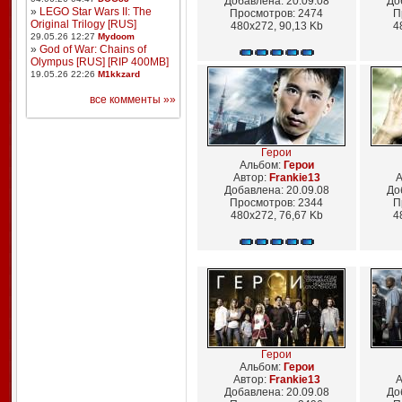
Добавлена: 20.09.08
До
»
LEGO Star Wars II: The
Просмотров: 2474
П
Original Trilogy [RUS]
480x272, 90,13 Kb
4
29.05.26 12:27
Mydoom
»
God of War: Chains of
Olympus [RUS] [RIP 400MB]
19.05.26 22:26
M1kkzard
все комменты »»
Герои
Альбом:
Герои
Автор:
Frankie13
А
Добавлена: 20.09.08
До
Просмотров: 2344
П
480x272, 76,67 Kb
4
Герои
Альбом:
Герои
Автор:
Frankie13
А
Добавлена: 20.09.08
До