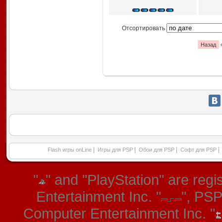
Отсортировать
Назад
|
|
|
|
Flash игры onLine
Игры для PSP
Обои для PSP
Софт для PSP
"
" and "PlayStation" are re
Entertainment Inc. "
", PS
Computer Entertainment Inc. "