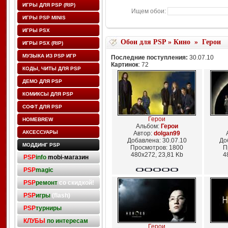
ИГРЫ ДЛЯ PSP (RIP)
Ищем обои:
ИГРЫ PSP MINIS
ИГРЫ PSX
Обои для PSP
»
Кино
»
Герои
ИГРЫ PSX (RIP)
МУЗЫКА ИЗ PSP ИГР
Последние поступления:
30.07.10
Картинок
: 72
КОДЫ, ЧИТЫ ДЛЯ PSP
ДЕМО ДЛЯ PSP
КОМИКСЫ ДЛЯ PSP
СОФТ ДЛЯ PSP
Герои
HOMEBREW
Альбом:
Герои
АКСЕССУАРЫ
Автор:
dolgan99
Добавлена: 30.07.10
До
МОДДИНГ PSP
Просмотров: 1800
П
480x272, 23,81 Kb
4
PSP
info
mobi-магазин
PSP
magic
PSP
ремонт
со скидкой!
PSP
игры
(flash)
PSP
турниры
КЛУБЫ
по интересам
Герои