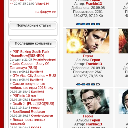
Автор:
Frankie13
А
»»
29.07.25 21:09
Viktor234
Добавлена: 20.09.08
До
на форум »»
Просмотров: 2261
П
480x272, 97,19 Kb
4
Популярные статьи
Последние комменты
»
PSP Boxing South Park
[HomeBrew][SIGNED]
Герои
Сегодня в 21:05
PmarioPoddozoi
Альбом:
Герои
»
Jade Cocoon - Story Of
Автор:
Frankie13
А
Tamamayu [RUS]
Добавлена: 20.09.08
До
Вчера в 09:12
Danilich9
Просмотров: 2641
П
»
GTA Vice City Stories + RUS
480x272, 78,85 Kb
4
Вчера в 08:49
Danilich9
»
Самые популярные
мобильные игры 2018 году
06.07.26 18:45
Danilich9
»
PSPinfo 10 лет!
05.07.26 05:53
Danilich9
»
Death Jr. [FULL][ISO][RUS]
31.12.10 21:48
голем
»
BootSound Replacer
09.06.26 20:17
OverlordLegion
Герои
»
Эпоха портативных
Альбом:
Герои
консолей
Автор:
Frankie13
А
04.06.26 04:47
DOG83