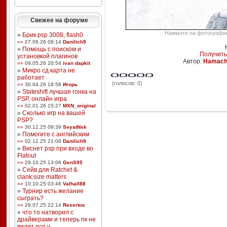
Свежее на форуме
Нажмите на фотографию,
»
Брик psp 3008, flash0
»»
27.06.26 08:14
Danilich9
»
Помощь с поиском и
Получить
установкой плагинов
Автор:
Hamach
»»
09.05.26 20:54
ivan dapkit
»
Микро сд карта не
работает
(голосов: 0)
»»
30.04.26 18:58
Игорь
»
Stateshift лучшая гонка на
PSP, онлайн игра
»»
02.01.26 15:27
MXN_original
»
Сколько игр на вашей
PSP?
»»
30.12.25 09:39
SvyatNsk
»
Помогите с английским
»»
02.12.25 21:08
Danilich9
»
Виснет psp при входе во
Flatout
»»
29.10.25 13:06
GenS95
»
Сейв для Ratchet &
clank:size matters
»»
10.10.25 03:46
Valhall88
»
Турнир есть желание
сыграть?
»»
29.07.25 22:14
Resertos
»
что то натворил с
драйверами и теперь пк не
видит псп ч ...