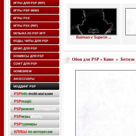
ИГРЫ ДЛЯ PSP (RIP)
ИГРЫ PSP MINIS
ИГРЫ PSX
ИГРЫ PSX (RIP)
МУЗЫКА ИЗ PSP ИГР
Batman v Superm ...
КОДЫ, ЧИТЫ ДЛЯ PSP
ДЕМО ДЛЯ PSP
КОМИКСЫ ДЛЯ PSP
Обои для PSP
»
Кино
»
Бетмэн
СОФТ ДЛЯ PSP
HOMEBREW
АКСЕССУАРЫ
МОДДИНГ PSP
PSP
info
mobi-магазин
PSP
magic
PSP
ремонт
со скидкой!
PSP
игры
(flash)
PSP
турниры
КЛУБЫ
по интересам