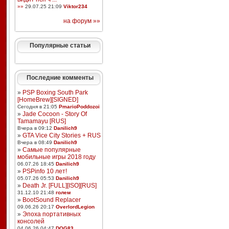
»»
29.07.25 21:09
Viktor234
на форум »»
Популярные статьи
Последние комменты
»
PSP Boxing South Park
[HomeBrew][SIGNED]
Сегодня в 21:05
PmarioPoddozoi
»
Jade Cocoon - Story Of
Tamamayu [RUS]
Вчера в 09:12
Danilich9
»
GTA Vice City Stories + RUS
Вчера в 08:49
Danilich9
»
Самые популярные
мобильные игры 2018 году
06.07.26 18:45
Danilich9
»
PSPinfo 10 лет!
05.07.26 05:53
Danilich9
»
Death Jr. [FULL][ISO][RUS]
31.12.10 21:48
голем
»
BootSound Replacer
09.06.26 20:17
OverlordLegion
»
Эпоха портативных
консолей
04.06.26 04:47
DOG83