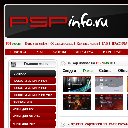
|
|
|
|
|
PSP
версия
Новое на сайте
Обратная связь
Команда сайта
FAQ
ПРАВИЛА
ГЛАВНАЯ
ЧАТ
ФОРУМ
ИГРЫ PS4
ИГРЫ PSP
Обзор нового на
PSP
info
.RU
Главное меню
Сходки
Сейвы
Обои
Темы
ГЛАВНАЯ
НОВОСТИ ИЗ МИРА PS4
НОВОСТИ ИЗ МИРА PSP
НОВОСТИ ИЗ МИРА PS VITA
ОБЗОРЫ ИГР
ИГРЫ ДЛЯ PS4
ИГРЫ ДЛЯ PS VITA
ИГРЫ ДЛЯ PSP
Другие картинки из этой кате
»