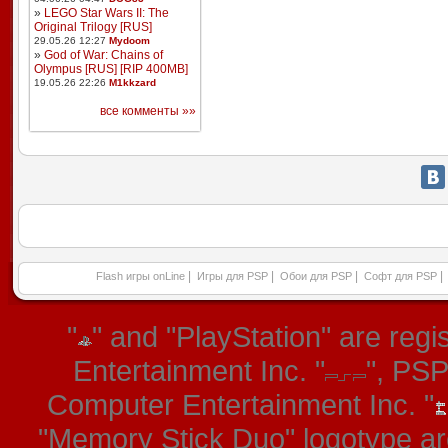
»
LEGO Star Wars II: The
Original Trilogy [RUS]
29.05.26 12:27
Mydoom
»
God of War: Chains of
Olympus [RUS] [RIP 400MB]
19.05.26 22:26
M1kkzard
все комменты »»
|
|
|
|
Flash игры onLine
Игры для PSP
Обои для PSP
Софт для PSP
"
" and "PlayStation" are re
Entertainment Inc. "
", PS
Computer Entertainment Inc. "
"Memory Stick Duo" logotype ar