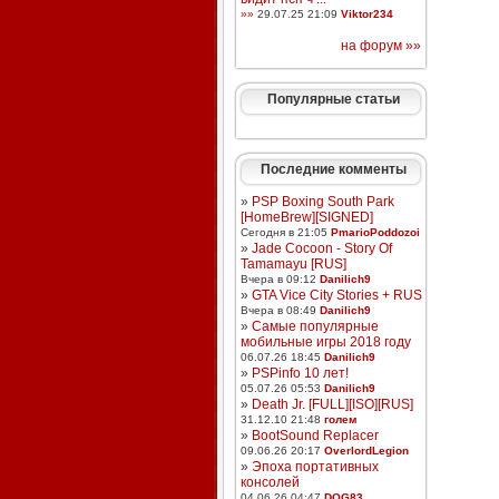
»»
29.07.25 21:09
Viktor234
на форум »»
Популярные статьи
Последние комменты
»
PSP Boxing South Park
[HomeBrew][SIGNED]
Сегодня в 21:05
PmarioPoddozoi
»
Jade Cocoon - Story Of
Tamamayu [RUS]
Вчера в 09:12
Danilich9
»
GTA Vice City Stories + RUS
Вчера в 08:49
Danilich9
»
Самые популярные
мобильные игры 2018 году
06.07.26 18:45
Danilich9
»
PSPinfo 10 лет!
05.07.26 05:53
Danilich9
»
Death Jr. [FULL][ISO][RUS]
31.12.10 21:48
голем
»
BootSound Replacer
09.06.26 20:17
OverlordLegion
»
Эпоха портативных
консолей
04.06.26 04:47
DOG83