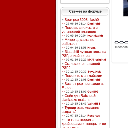
Свежее на форуме
»
Брик psp 3008, flash0
»»
27.06.26 08:14
Danilich9
»
Помощь с поиском и
установкой плагинов
»»
09.05.26 20:54
ivan dapkit
»
Микро сд карта не
работает
(голосов:
»»
30.04.26 18:58
Игорь
»
Stateshift лучшая гонка на
PSP, онлайн игра
»»
02.01.26 15:27
MXN_original
»
Сколько игр на вашей
PSP?
»»
30.12.25 09:39
SvyatNsk
»
Помогите с английским
»»
02.12.25 21:08
Danilich9
»
Виснет psp при входе во
Flatout
»»
29.10.25 13:06
GenS95
»
Сейв для Ratchet &
clank:size matters
»»
10.10.25 03:46
Valhall88
»
Турнир есть желание
сыграть?
»»
29.07.25 22:14
Resertos
»
что то натворил с
драйверами и теперь пк не
видит псп ч ...