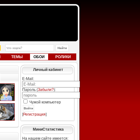
Ы
ТЕМЫ
ОБОИ
РОЛИКИ
Личный кабинет
E-Mail:
Пароль (
Забыли?
):
Чужой компьютер
Войти
[
Регистрация
]
МиниСтатистика
На нашем сайте имеется: