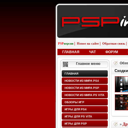
|
|
|
PSP
версия
Новое на сайте
Обратная связь
ГЛАВНАЯ
ЧАТ
ФОРУМ
Обзо
Главное меню
Сходки
ГЛАВНАЯ
НОВОСТИ ИЗ МИРА PS4
НОВОСТИ ИЗ МИРА PSP
НОВОСТИ ИЗ МИРА PS VITA
ОБЗОРЫ ИГР
ИГРЫ ДЛЯ PS4
ИГРЫ ДЛЯ PS VITA
ИГРЫ ДЛЯ PSP
Др
»