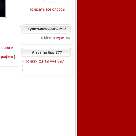
Показать все опросы
Купить/починить PSP
» Место
сдается
...
перёд »
А тут ты был???
ографию
]
»
Покажи где ты уже был!
»
»