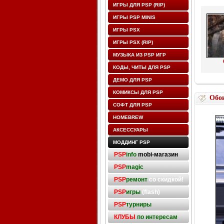
ИГРЫ ДЛЯ PSP (RIP)
ИГРЫ PSP MINIS
ИГРЫ PSX
ИГРЫ PSX (RIP)
МУЗЫКА ИЗ PSP ИГР
КОДЫ, ЧИТЫ ДЛЯ PSP
ДЕМО ДЛЯ PSP
КОМИКСЫ ДЛЯ PSP
Обо
СОФТ ДЛЯ PSP
HOMEBREW
АКСЕССУАРЫ
МОДДИНГ PSP
PSP
info
mobi-магазин
PSP
magic
PSP
ремонт
со скидкой!
PSP
игры
(flash)
PSP
турниры
КЛУБЫ
по интересам