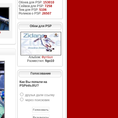
Обоев для PSP:
153010
Сейвов для PSP:
7258
Тем для PSP:
5106
Роликов о PSP:
26507
Обои для PSP
е
Альбом:
Футбол
Разместил:
figo10
Голосование
Как Вы попали на
PSPinfo.RU?
друзья дали ссылку
через поисковик