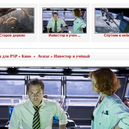
Старое дерево
Инвестор и учён ...
Спутник в неб
и для PSP
»
Кино
»
Avatar
» Инвестор и учёный