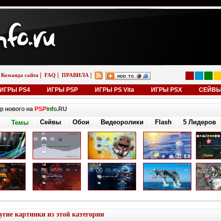
|
|
|
Команда сайта
FAQ
ПРАВИЛА
ИГРЫ PS4
ИГРЫ PSP
ИГРЫ PS Vita
ИГРЫ PSX
СЕЙВ
р нового на
PSP
info
.RU
Сейвы
Обои
Видеоролики
Flash
5 Лидеров
Темы
угие картинки из этой категории