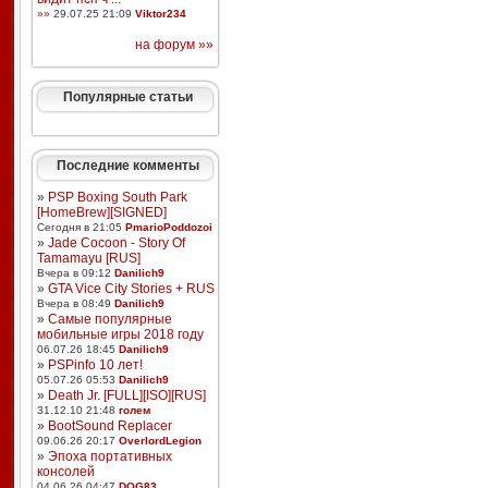
»»
29.07.25 21:09
Viktor234
на форум »»
Популярные статьи
Последние комменты
»
PSP Boxing South Park
[HomeBrew][SIGNED]
Сегодня в 21:05
PmarioPoddozoi
»
Jade Cocoon - Story Of
Tamamayu [RUS]
Вчера в 09:12
Danilich9
»
GTA Vice City Stories + RUS
Вчера в 08:49
Danilich9
»
Самые популярные
мобильные игры 2018 году
06.07.26 18:45
Danilich9
»
PSPinfo 10 лет!
05.07.26 05:53
Danilich9
»
Death Jr. [FULL][ISO][RUS]
31.12.10 21:48
голем
»
BootSound Replacer
09.06.26 20:17
OverlordLegion
»
Эпоха портативных
консолей
04.06.26 04:47
DOG83