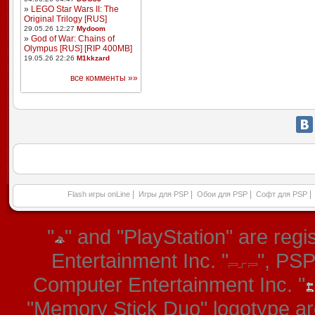
»
LEGO Star Wars II: The
Original Trilogy [RUS]
29.05.26 12:27
Mydoom
»
God of War: Chains of
Olympus [RUS] [RIP 400MB]
19.05.26 22:26
M1kkzard
все комменты »»
|
|
|
|
Flash игры onLine
Игры для PSP
Обои для PSP
Софт для PSP
"
" and "PlayStation" are re
Entertainment Inc. "
", PS
Computer Entertainment Inc. "
"Memory Stick Duo" logotype ar