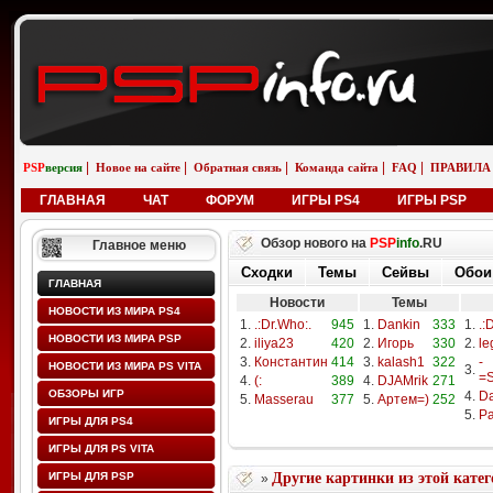
|
|
|
|
|
PSP
версия
Новое на сайте
Обратная связь
Команда сайта
FAQ
ПРАВИЛА
ГЛАВНАЯ
ЧАТ
ФОРУМ
ИГРЫ PS4
ИГРЫ PSP
Обзор нового на
PSP
info
.RU
Главное меню
Сходки
Темы
Сейвы
Обои
ГЛАВНАЯ
Новости
Темы
НОВОСТИ ИЗ МИРА PS4
1.
.:Dr.Who:.
945
1.
Dankin
333
1.
.:
НОВОСТИ ИЗ МИРА PSP
2.
iliya23
420
2.
Игорь
330
2.
le
3.
Константин
414
3.
kalash1
322
-
НОВОСТИ ИЗ МИРА PS VITA
3.
=S
4.
(:
389
4.
DJAMrik
271
ОБЗОРЫ ИГР
4.
D
5.
Masserau
377
5.
Артем=)
252
5.
Pa
ИГРЫ ДЛЯ PS4
ИГРЫ ДЛЯ PS VITA
ИГРЫ ДЛЯ PSP
Другие картинки из этой кате
»