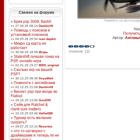
Свежее на форуме
Нажмите на фотографи
»
Брик psp 3008, flash0
»»
27.06.26 08:14
Danilich9
Наз
»
Помощь с поиском и
Получить
установкой плагинов
Автор:
Антоны
»»
09.05.26 20:54
ivan dapkit
»
Микро сд карта не
работает
(голосов: 12)
»»
30.04.26 18:58
Игорь
»
Stateshift лучшая гонка на
PSP, онлайн игра
»»
02.01.26 15:27
MXN_original
»
Сколько игр на вашей
PSP?
»»
30.12.25 09:39
SvyatNsk
»
Помогите с английским
»»
02.12.25 21:08
Danilich9
»
Виснет psp при входе во
Flatout
»»
29.10.25 13:06
GenS95
»
Сейв для Ratchet &
clank:size matters
»»
10.10.25 03:46
Valhall88
»
Турнир есть желание
сыграть?
»»
29.07.25 22:14
Resertos
»
что то натворил с
драйверами и теперь пк не
видит псп ч ...