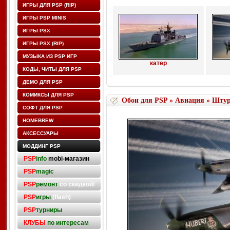
ИГРЫ ДЛЯ PSP (RIP)
ИГРЫ PSP MINIS
ИГРЫ PSX
ИГРЫ PSX (RIP)
МУЗЫКА ИЗ PSP ИГР
катер
КОДЫ, ЧИТЫ ДЛЯ PSP
ДЕМО ДЛЯ PSP
КОМИКСЫ ДЛЯ PSP
Обои для PSP
»
Авиация
» Шту
СОФТ ДЛЯ PSP
HOMEBREW
АКСЕССУАРЫ
МОДДИНГ PSP
PSP
info
mobi-магазин
PSP
magic
PSP
ремонт
со скидкой!
PSP
игры
(flash)
PSP
турниры
КЛУБЫ
по интересам