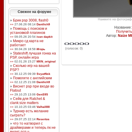
Свежее на форуме
Нажмите на фотографи
»
Брик psp 3008, flash0
»»
27.06.26 08:14
Danilich9
Название: 
»
Помощь с поиском и
Получить
установкой плагинов
Автор:
Naize M
»»
09.05.26 20:54
ivan dapkit
»
Микро сд карта не
работает
(голосов: 0)
»»
30.04.26 18:58
Игорь
»
Stateshift лучшая гонка на
PSP, онлайн игра
»»
02.01.26 15:27
MXN_original
»
Сколько игр на вашей
PSP?
»»
30.12.25 09:39
SvyatNsk
»
Помогите с английским
»»
02.12.25 21:08
Danilich9
»
Виснет psp при входе во
Flatout
»»
29.10.25 13:06
GenS95
»
Сейв для Ratchet &
clank:size matters
»»
10.10.25 03:46
Valhall88
»
Турнир есть желание
сыграть?
»»
29.07.25 22:14
Resertos
»
что то натворил с
драйверами и теперь пк не
видит псп ч ...