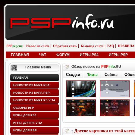
|
|
|
|
|
PSP
версия
Новое на сайте
Обратная связь
Команда сайта
FAQ
ПРАВИЛА
ГЛАВНАЯ
ЧАТ
ФОРУМ
ИГРЫ PS4
ИГРЫ PSP
Обзор нового на
PSP
info
.RU
Главное меню
Сходки
Сейвы
Обои
Темы
ГЛАВНАЯ
НОВОСТИ ИЗ МИРА PS4
НОВОСТИ ИЗ МИРА PSP
НОВОСТИ ИЗ МИРА PS VITA
ОБЗОРЫ ИГР
ИГРЫ ДЛЯ PS4
ИГРЫ ДЛЯ PS VITA
ИГРЫ ДЛЯ PSP
Другие картинки из этой кате
»