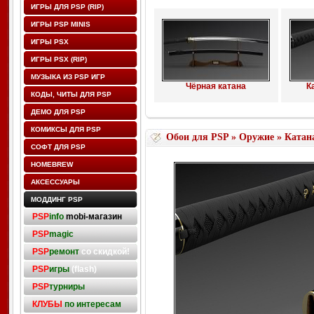
ИГРЫ ДЛЯ PSP (RIP)
ИГРЫ PSP MINIS
ИГРЫ PSX
ИГРЫ PSX (RIP)
МУЗЫКА ИЗ PSP ИГР
Чёрная катана
К
КОДЫ, ЧИТЫ ДЛЯ PSP
ДЕМО ДЛЯ PSP
КОМИКСЫ ДЛЯ PSP
Обои для PSP
»
Оружие
» Катана
СОФТ ДЛЯ PSP
HOMEBREW
АКСЕССУАРЫ
МОДДИНГ PSP
PSP
info
mobi-магазин
PSP
magic
PSP
ремонт
со скидкой!
PSP
игры
(flash)
PSP
турниры
КЛУБЫ
по интересам