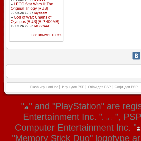
»
LEGO Star Wars II: The
Original Trilogy [RUS]
29.05.26 12:27
Mydoom
»
God of War: Chains of
Olympus [RUS] [RIP 400MB]
19.05.26 22:26
M1kkzard
все комменты »»
|
|
|
|
Flash игры onLine
Игры для PSP
Обои для PSP
Софт для PSP
"
" and "PlayStation" are re
Entertainment Inc. "
", PS
Computer Entertainment Inc. "
"Memory Stick Duo" logotype ar