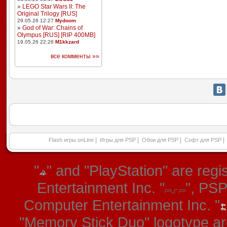
»
LEGO Star Wars II: The
Original Trilogy [RUS]
29.05.26 12:27
Mydoom
»
God of War: Chains of
Olympus [RUS] [RIP 400MB]
19.05.26 22:26
M1kkzard
все комменты »»
|
|
|
|
Flash игры onLine
Игры для PSP
Обои для PSP
Софт для PSP
"
" and "PlayStation" are re
Entertainment Inc. "
", PS
Computer Entertainment Inc. "
"Memory Stick Duo" logotype ar