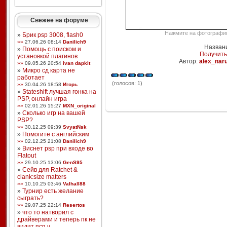
Свежее на форуме
Нажмите на фотографию,
»
Брик psp 3008, flash0
»»
27.06.26 08:14
Danilich9
Названи
»
Помощь с поиском и
Получить
установкой плагинов
Автор:
alex_nar
»»
09.05.26 20:54
ivan dapkit
»
Микро сд карта не
работает
(голосов: 1)
»»
30.04.26 18:58
Игорь
»
Stateshift лучшая гонка на
PSP, онлайн игра
»»
02.01.26 15:27
MXN_original
»
Сколько игр на вашей
PSP?
»»
30.12.25 09:39
SvyatNsk
»
Помогите с английским
»»
02.12.25 21:08
Danilich9
»
Виснет psp при входе во
Flatout
»»
29.10.25 13:06
GenS95
»
Сейв для Ratchet &
clank:size matters
»»
10.10.25 03:46
Valhall88
»
Турнир есть желание
сыграть?
»»
29.07.25 22:14
Resertos
»
что то натворил с
драйверами и теперь пк не
видит псп ч ...