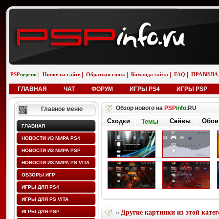
|
|
|
|
|
PSP
версия
Новое на сайте
Обратная связь
Команда сайта
FAQ
ПРАВИЛА
ГЛАВНАЯ
ЧАТ
ФОРУМ
ИГРЫ PS4
ИГРЫ PSP
Обзор нового на
PSP
info
.RU
Главное меню
Сходки
Темы
Обои
Сейвы
ГЛАВНАЯ
НОВОСТИ ИЗ МИРА PS4
НОВОСТИ ИЗ МИРА PSP
НОВОСТИ ИЗ МИРА PS VITA
ОБЗОРЫ ИГР
ИГРЫ ДЛЯ PS4
ИГРЫ ДЛЯ PS VITA
ИГРЫ ДЛЯ PSP
Другие картинки из этой кате
»