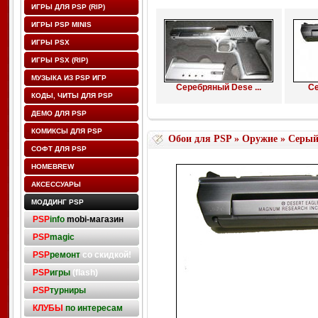
ИГРЫ ДЛЯ PSP (RIP)
ИГРЫ PSP MINIS
ИГРЫ PSX
ИГРЫ PSX (RIP)
МУЗЫКА ИЗ PSP ИГР
Серебряный Dese ...
Се
КОДЫ, ЧИТЫ ДЛЯ PSP
ДЕМО ДЛЯ PSP
КОМИКСЫ ДЛЯ PSP
Обои для PSP
»
Оружие
» Серый 
СОФТ ДЛЯ PSP
HOMEBREW
АКСЕССУАРЫ
МОДДИНГ PSP
PSP
info
mobi-магазин
PSP
magic
PSP
ремонт
со скидкой!
PSP
игры
(flash)
PSP
турниры
КЛУБЫ
по интересам