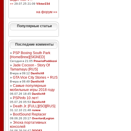
»»
29.07.25 21:09
Viktor234
на форум »»
Популярные статьи
Последние комменты
»
PSP Boxing South Park
[HomeBrew][SIGNED]
Сегодня в 21:05
PmarioPoddozoi
»
Jade Cocoon - Story Of
Tamamayu [RUS]
Вчера в 09:12
Danilich9
»
GTA Vice City Stories + RUS
Вчера в 08:49
Danilich9
»
Самые популярные
мобильные игры 2018 году
06.07.26 18:45
Danilich9
»
PSPinfo 10 лет!
05.07.26 05:53
Danilich9
»
Death Jr. [FULL][ISO][RUS]
31.12.10 21:48
голем
»
BootSound Replacer
09.06.26 20:17
OverlordLegion
»
Эпоха портативных
консолей
04.06.26 04:47
DOG83