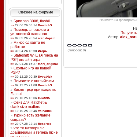
Свежее на форуме
Нажмите на фотографию,
»
Брик psp 3008, flash0
»»
27.06.26 08:14
Danilich9
На
»
Помощь с поиском и
Получить
установкой плагинов
Автор:
alex_nar
»»
09.05.26 20:54
ivan dapkit
»
Микро сд карта не
работает
(голосов: 0)
»»
30.04.26 18:58
Игорь
»
Stateshift лучшая гонка на
PSP, онлайн игра
»»
02.01.26 15:27
MXN_original
»
Сколько игр на вашей
PSP?
»»
30.12.25 09:39
SvyatNsk
»
Помогите с английским
»»
02.12.25 21:08
Danilich9
»
Виснет psp при входе во
Flatout
»»
29.10.25 13:06
GenS95
»
Сейв для Ratchet &
clank:size matters
»»
10.10.25 03:46
Valhall88
»
Турнир есть желание
сыграть?
»»
29.07.25 22:14
Resertos
»
что то натворил с
драйверами и теперь пк не
видит псп ч ...