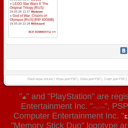
»
LEGO Star Wars II: The
Original Trilogy [RUS]
29.05.26 12:27
Mydoom
»
God of War: Chains of
Olympus [RUS] [RIP 400MB]
19.05.26 22:26
M1kkzard
все комменты »»
|
|
|
|
Flash игры onLine
Игры для PSP
Обои для PSP
Софт для PSP
"
" and "PlayStation" are re
Entertainment Inc. "
", PS
Computer Entertainment Inc. "
"Memory Stick Duo" logotype ar