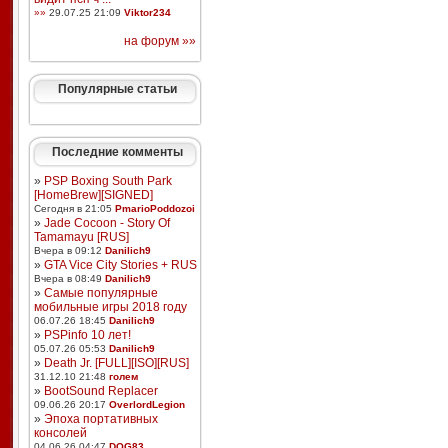
»»
29.07.25 21:09
Viktor234
на форум »»
Популярные статьи
Последние комменты
»
PSP Boxing South Park
[HomeBrew][SIGNED]
Сегодня в 21:05
PmarioPoddozoi
»
Jade Cocoon - Story Of
Tamamayu [RUS]
Вчера в 09:12
Danilich9
»
GTA Vice City Stories + RUS
Вчера в 08:49
Danilich9
»
Самые популярные
мобильные игры 2018 году
06.07.26 18:45
Danilich9
»
PSPinfo 10 лет!
05.07.26 05:53
Danilich9
»
Death Jr. [FULL][ISO][RUS]
31.12.10 21:48
голем
»
BootSound Replacer
09.06.26 20:17
OverlordLegion
»
Эпоха портативных
консолей
04.06.26 04:47
DOG83