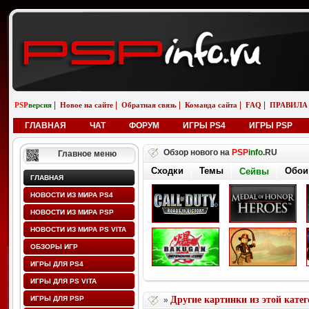
|
|
|
|
|
PSP
версия
Новое на сайте
Обратная связь
Команда сайта
FAQ
ПРАВИЛА
ГЛАВНАЯ
ЧАТ
ФОРУМ
ИГРЫ PS4
ИГРЫ PSP
Обзор нового на
PSP
info
.RU
Главное меню
Сходки
Темы
Обои
Сейвы
ГЛАВНАЯ
НОВОСТИ ИЗ МИРА PS4
НОВОСТИ ИЗ МИРА PSP
НОВОСТИ ИЗ МИРА PS VITA
ОБЗОРЫ ИГР
ИГРЫ ДЛЯ PS4
ИГРЫ ДЛЯ PS VITA
ИГРЫ ДЛЯ PSP
Другие картинки из этой кате
»