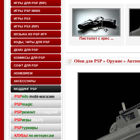
ИГРЫ ДЛЯ PSP (RIP)
ИГРЫ PSP MINIS
ИГРЫ PSX
ИГРЫ PSX (RIP)
МУЗЫКА ИЗ PSP ИГР
Пистолет с крес ...
КОДЫ, ЧИТЫ ДЛЯ PSP
ДЕМО ДЛЯ PSP
КОМИКСЫ ДЛЯ PSP
Обои для PSP
»
Оружие
» Автом
СОФТ ДЛЯ PSP
HOMEBREW
АКСЕССУАРЫ
МОДДИНГ PSP
PSP
info
mobi-магазин
PSP
magic
PSP
ремонт
со скидкой!
PSP
игры
(flash)
PSP
турниры
КЛУБЫ
по интересам