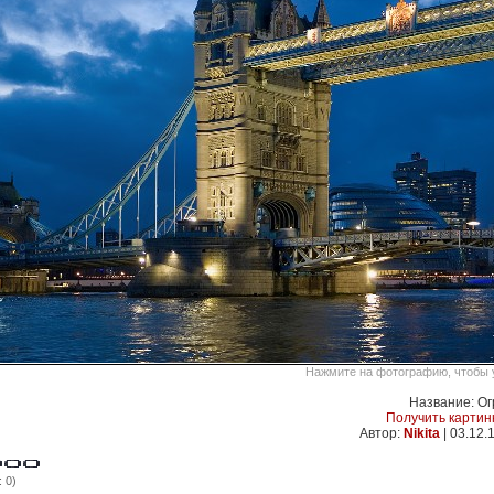
Нажмите на фотографию, чтобы у
Название: О
Получить картин
Автор:
Nikita
|
03.12.
 0)