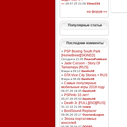
»»
29.07.25 21:09
Viktor234
на форум »»
Популярные статьи
Последние комменты
»
PSP Boxing South Park
[HomeBrew][SIGNED]
Сегодня в 21:05
PmarioPoddozoi
»
Jade Cocoon - Story Of
Tamamayu [RUS]
Вчера в 09:12
Danilich9
»
GTA Vice City Stories + RUS
Вчера в 08:49
Danilich9
»
Самые популярные
мобильные игры 2018 году
06.07.26 18:45
Danilich9
»
PSPinfo 10 лет!
05.07.26 05:53
Danilich9
»
Death Jr. [FULL][ISO][RUS]
31.12.10 21:48
голем
»
BootSound Replacer
09.06.26 20:17
OverlordLegion
»
Эпоха портативных
консолей
04.06.26 04:47
DOG83