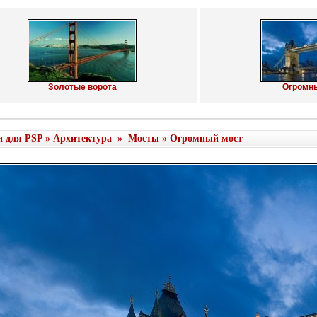
Золотые ворота
Огромн
и для PSP
»
Архитектура
»
Мосты
» Огромный мост