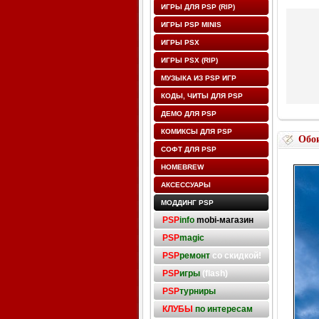
ИГРЫ ДЛЯ PSP (RIP)
ИГРЫ PSP MINIS
ИГРЫ PSX
ИГРЫ PSX (RIP)
МУЗЫКА ИЗ PSP ИГР
КОДЫ, ЧИТЫ ДЛЯ PSP
ДЕМО ДЛЯ PSP
КОМИКСЫ ДЛЯ PSP
Обо
СОФТ ДЛЯ PSP
HOMEBREW
АКСЕССУАРЫ
МОДДИНГ PSP
PSP
info
mobi-магазин
PSP
magic
PSP
ремонт
со скидкой!
PSP
игры
(flash)
PSP
турниры
КЛУБЫ
по интересам