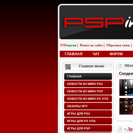
|
|
|
PSP
версия
Новое на сайте
Обратная связь
ГЛАВНАЯ
ЧАТ
ФОРУМ
Обзо
Главное меню
Сходки
ГЛАВНАЯ
НОВОСТИ ИЗ МИРА PS4
НОВОСТИ ИЗ МИРА PSP
НОВОСТИ ИЗ МИРА PS VITA
ОБЗОРЫ ИГР
ИГРЫ ДЛЯ PS4
ИГРЫ ДЛЯ PS VITA
ИГРЫ ДЛЯ PSP
Др
»