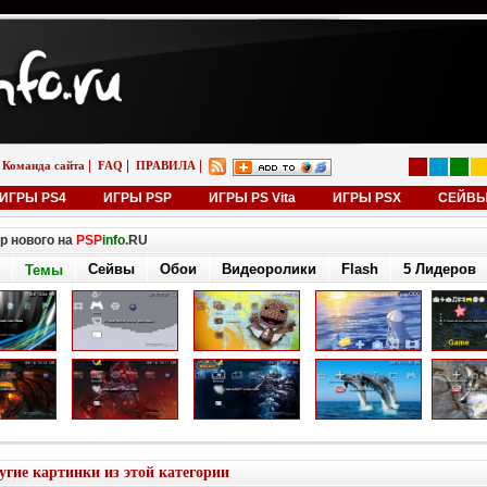
|
|
|
Команда сайта
FAQ
ПРАВИЛА
ИГРЫ PS4
ИГРЫ PSP
ИГРЫ PS Vita
ИГРЫ PSX
СЕЙВ
р нового на
PSP
info
.RU
Сейвы
Обои
Видеоролики
Flash
5 Лидеров
Темы
угие картинки из этой категории