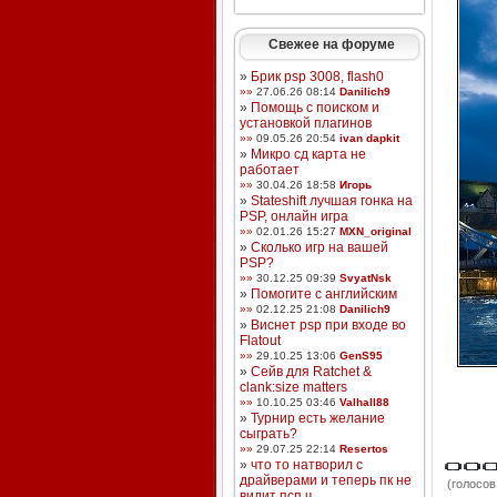
Свежее на форуме
»
Брик psp 3008, flash0
»»
27.06.26 08:14
Danilich9
»
Помощь с поиском и
установкой плагинов
»»
09.05.26 20:54
ivan dapkit
»
Микро сд карта не
работает
»»
30.04.26 18:58
Игорь
»
Stateshift лучшая гонка на
PSP, онлайн игра
»»
02.01.26 15:27
MXN_original
»
Сколько игр на вашей
PSP?
»»
30.12.25 09:39
SvyatNsk
»
Помогите с английским
»»
02.12.25 21:08
Danilich9
»
Виснет psp при входе во
Flatout
»»
29.10.25 13:06
GenS95
»
Сейв для Ratchet &
clank:size matters
»»
10.10.25 03:46
Valhall88
»
Турнир есть желание
сыграть?
»»
29.07.25 22:14
Resertos
»
что то натворил с
драйверами и теперь пк не
(голосов:
видит псп ч ...