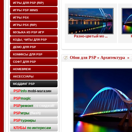
ИГРЫ ДЛЯ PSP (RIP)
ИГРЫ PSP MINIS
ИГРЫ PSX
ИГРЫ PSX (RIP)
МУЗЫКА ИЗ PSP ИГР
Разно-цветый мо ...
КОДЫ, ЧИТЫ ДЛЯ PSP
ДЕМО ДЛЯ PSP
КОМИКСЫ ДЛЯ PSP
Обои для PSP
»
Архитектура
»
СОФТ ДЛЯ PSP
HOMEBREW
АКСЕССУАРЫ
МОДДИНГ PSP
PSP
info
mobi-магазин
PSP
magic
PSP
ремонт
со скидкой!
PSP
игры
(flash)
PSP
турниры
КЛУБЫ
по интересам