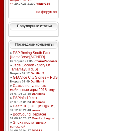
»»
29.07.25 21:09
Viktor234
на форум »»
Популярные статьи
Последние комменты
»
PSP Boxing South Park
[HomeBrew][SIGNED]
Сегодня в 21:05
PmarioPoddozoi
»
Jade Cocoon - Story Of
Tamamayu [RUS]
Вчера в 09:12
Danilich9
»
GTA Vice City Stories + RUS
Вчера в 08:49
Danilich9
»
Самые популярные
мобильные игры 2018 году
06.07.26 18:45
Danilich9
»
PSPinfo 10 лет!
05.07.26 05:53
Danilich9
»
Death Jr. [FULL][ISO][RUS]
31.12.10 21:48
голем
»
BootSound Replacer
09.06.26 20:17
OverlordLegion
»
Эпоха портативных
консолей
04.06.26 04:47
DOG83