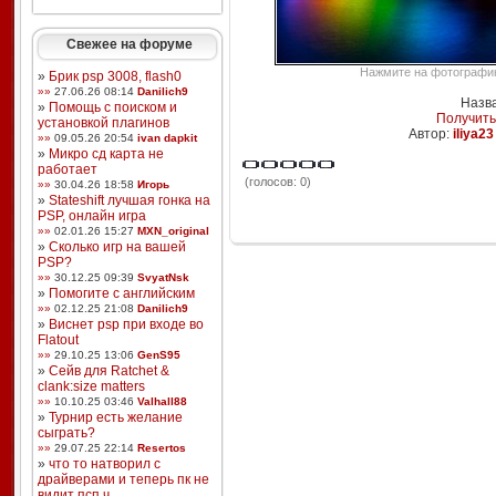
Свежее на форуме
Нажмите на фотографию,
»
Брик psp 3008, flash0
»»
27.06.26 08:14
Danilich9
Назв
»
Помощь с поиском и
Получить
установкой плагинов
Автор:
iliya23
»»
09.05.26 20:54
ivan dapkit
»
Микро сд карта не
работает
(голосов: 0)
»»
30.04.26 18:58
Игорь
»
Stateshift лучшая гонка на
PSP, онлайн игра
»»
02.01.26 15:27
MXN_original
»
Сколько игр на вашей
PSP?
»»
30.12.25 09:39
SvyatNsk
»
Помогите с английским
»»
02.12.25 21:08
Danilich9
»
Виснет psp при входе во
Flatout
»»
29.10.25 13:06
GenS95
»
Сейв для Ratchet &
clank:size matters
»»
10.10.25 03:46
Valhall88
»
Турнир есть желание
сыграть?
»»
29.07.25 22:14
Resertos
»
что то натворил с
драйверами и теперь пк не
видит псп ч ...