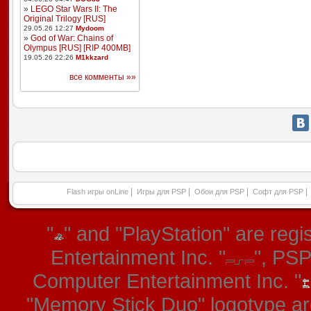
»
LEGO Star Wars II: The
Original Trilogy [RUS]
29.05.26 12:27
Mydoom
»
God of War: Chains of
Olympus [RUS] [RIP 400MB]
19.05.26 22:26
M1kkzard
все комменты »»
|
|
|
|
Flash игры onLine
Игры для PSP
Обои для PSP
Софт для PSP
"
" and "PlayStation" are re
Entertainment Inc. "
", PS
Computer Entertainment Inc. "
"Memory Stick Duo" logotype ar