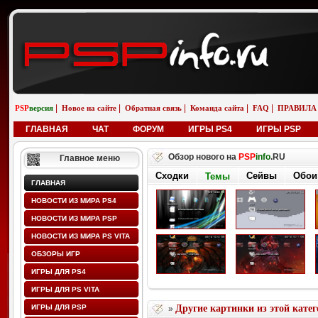
|
|
|
|
|
PSP
версия
Новое на сайте
Обратная связь
Команда сайта
FAQ
ПРАВИЛА
ГЛАВНАЯ
ЧАТ
ФОРУМ
ИГРЫ PS4
ИГРЫ PSP
Обзор нового на
PSP
info
.RU
Главное меню
Сходки
Сейвы
Обои
Темы
ГЛАВНАЯ
НОВОСТИ ИЗ МИРА PS4
НОВОСТИ ИЗ МИРА PSP
НОВОСТИ ИЗ МИРА PS VITA
ОБЗОРЫ ИГР
ИГРЫ ДЛЯ PS4
ИГРЫ ДЛЯ PS VITA
ИГРЫ ДЛЯ PSP
Другие картинки из этой кате
»