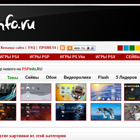
|
|
|
Команда сайта
FAQ
ПРАВИЛА
ИГРЫ PS4
ИГРЫ PSP
ИГРЫ PS Vita
ИГРЫ PSX
СЕЙВ
р нового на
PSP
info
.RU
Сейвы
Обои
Видеоролики
Flash
5 Лидеров
Темы
угие картинки из этой категории