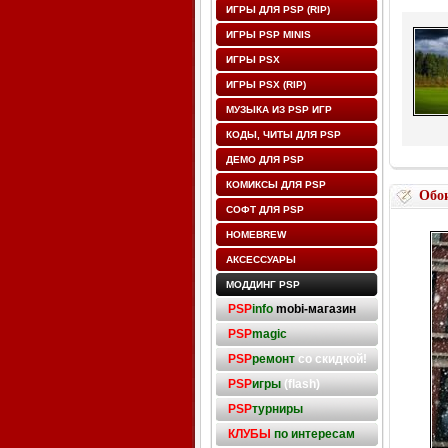
ИГРЫ ДЛЯ PSP (RIP)
ИГРЫ PSP MINIS
ИГРЫ PSX
ИГРЫ PSX (RIP)
МУЗЫКА ИЗ PSP ИГР
КОДЫ, ЧИТЫ ДЛЯ PSP
ДЕМО ДЛЯ PSP
КОМИКСЫ ДЛЯ PSP
Обо
СОФТ ДЛЯ PSP
HOMEBREW
АКСЕССУАРЫ
МОДДИНГ PSP
PSP
info
mobi-магазин
PSP
magic
PSP
ремонт
со скидкой!
PSP
игры
(flash)
PSP
турниры
КЛУБЫ
по интересам