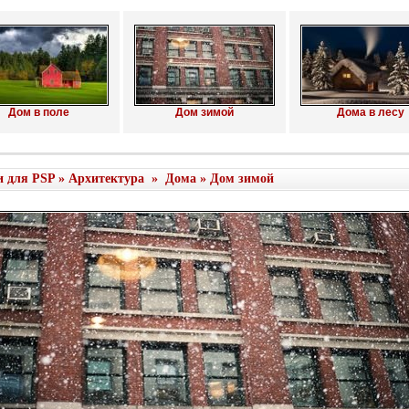
Дом в поле
Дом зимой
Дома в лесу
и для PSP
»
Архитектура
»
Дома
» Дом зимой