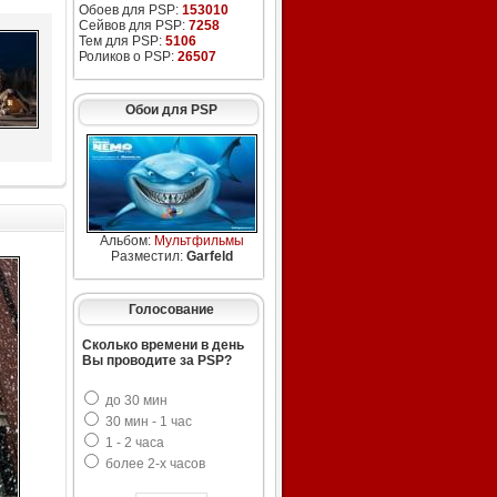
Обоев для PSP:
153010
Сейвов для PSP:
7258
Тем для PSP:
5106
Роликов о PSP:
26507
Обои для PSP
Альбом:
Мультфильмы
Разместил:
Garfeld
Голосование
Сколько времени в день
Вы проводите за PSP?
до 30 мин
30 мин - 1 час
1 - 2 часа
более 2-х часов