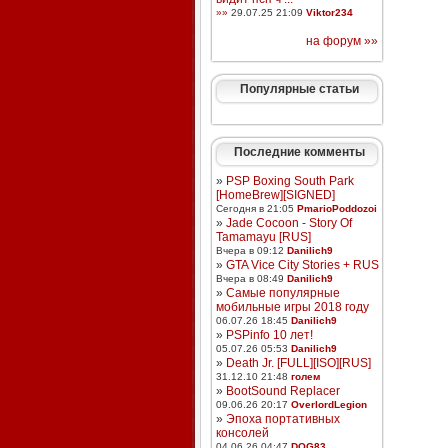
»»
29.07.25 21:09
Viktor234
на форум »»
Популярные статьи
Последние комменты
»
PSP Boxing South Park
[HomeBrew][SIGNED]
Сегодня в 21:05
PmarioPoddozoi
»
Jade Cocoon - Story Of
Tamamayu [RUS]
Вчера в 09:12
Danilich9
»
GTA Vice City Stories + RUS
Вчера в 08:49
Danilich9
»
Самые популярные
мобильные игры 2018 году
06.07.26 18:45
Danilich9
»
PSPinfo 10 лет!
05.07.26 05:53
Danilich9
»
Death Jr. [FULL][ISO][RUS]
31.12.10 21:48
голем
»
BootSound Replacer
09.06.26 20:17
OverlordLegion
»
Эпоха портативных
консолей
04.06.26 04:47
DOG83