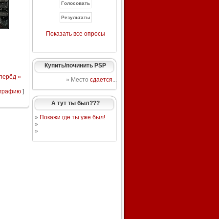
Показать все опросы
Купить/починить PSP
перёд »
» Место
сдается
...
ографию
]
А тут ты был???
»
Покажи где ты уже был!
»
»