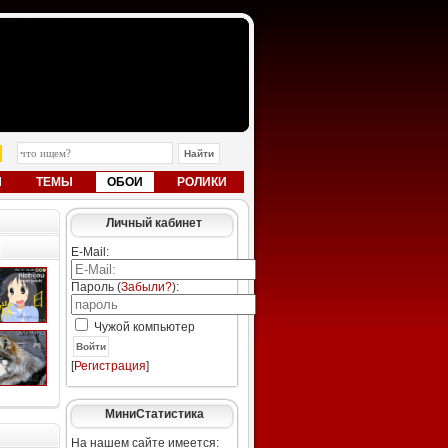
Ы
ТЕМЫ
ОБОИ
РОЛИКИ
Личный кабинет
E-Mail:
Пароль (
Забыли?
):
Чужой компьютер
Войти
[
Регистрация
]
МиниСтатистика
На нашем сайте имеется: