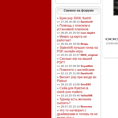
Свежее на форуме
»
Брик psp 3008, flash0
»»
27.06.26 08:14
Danilich9
»
Помощь с поиском и
установкой плагинов
»»
09.05.26 20:54
ivan dapkit
»
Микро сд карта не
работает
(голосов:
»»
30.04.26 18:58
Игорь
»
Stateshift лучшая гонка на
PSP, онлайн игра
»»
02.01.26 15:27
MXN_original
»
Сколько игр на вашей
PSP?
»»
30.12.25 09:39
SvyatNsk
»
Помогите с английским
»»
02.12.25 21:08
Danilich9
»
Виснет psp при входе во
Flatout
»»
29.10.25 13:06
GenS95
»
Сейв для Ratchet &
clank:size matters
»»
10.10.25 03:46
Valhall88
»
Турнир есть желание
сыграть?
»»
29.07.25 22:14
Resertos
»
что то натворил с
драйверами и теперь пк не
видит псп ч ...