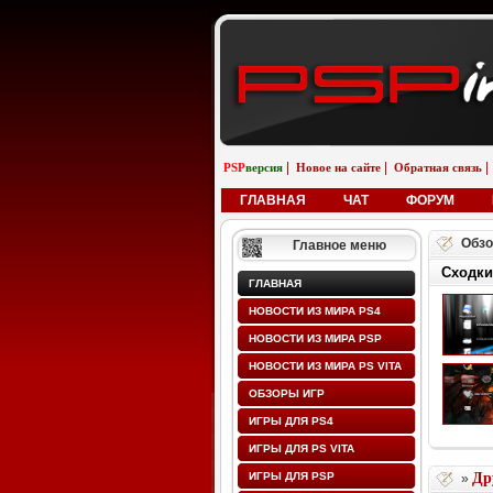
|
|
|
PSP
версия
Новое на сайте
Обратная связь
ГЛАВНАЯ
ЧАТ
ФОРУМ
Обзо
Главное меню
Сходки
ГЛАВНАЯ
НОВОСТИ ИЗ МИРА PS4
НОВОСТИ ИЗ МИРА PSP
НОВОСТИ ИЗ МИРА PS VITA
ОБЗОРЫ ИГР
ИГРЫ ДЛЯ PS4
ИГРЫ ДЛЯ PS VITA
ИГРЫ ДЛЯ PSP
Др
»