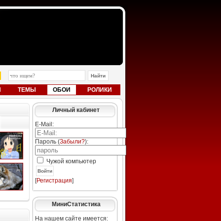
Ы
ТЕМЫ
ОБОИ
РОЛИКИ
Личный кабинет
E-Mail:
Пароль (
Забыли?
):
Чужой компьютер
Войти
[
Регистрация
]
МиниСтатистика
На нашем сайте имеется: