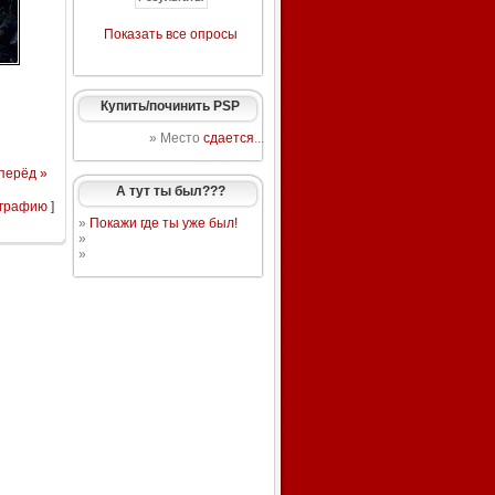
Показать все опросы
Купить/починить PSP
» Место
сдается
...
перёд »
А тут ты был???
ографию
]
»
Покажи где ты уже был!
»
»