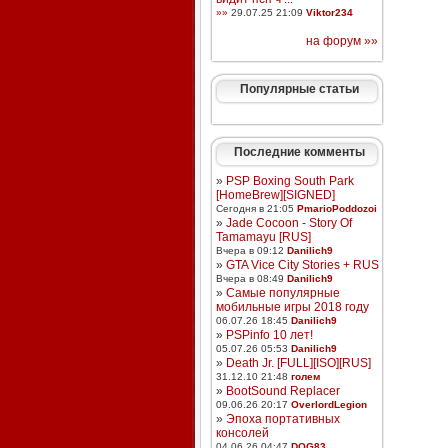
»»
29.07.25 21:09
Viktor234
на форум »»
Популярные статьи
Последние комменты
»
PSP Boxing South Park
[HomeBrew][SIGNED]
Сегодня в 21:05
PmarioPoddozoi
»
Jade Cocoon - Story Of
Tamamayu [RUS]
Вчера в 09:12
Danilich9
»
GTA Vice City Stories + RUS
Вчера в 08:49
Danilich9
»
Самые популярные
мобильные игры 2018 году
06.07.26 18:45
Danilich9
»
PSPinfo 10 лет!
05.07.26 05:53
Danilich9
»
Death Jr. [FULL][ISO][RUS]
31.12.10 21:48
голем
»
BootSound Replacer
09.06.26 20:17
OverlordLegion
»
Эпоха портативных
консолей
04.06.26 04:47
DOG83