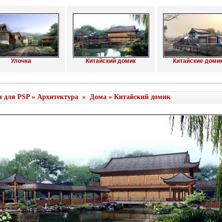
Улочка
Китайский домик
Китайские домик 
и для PSP
»
Архитектура
»
Дома
» Китайский домик