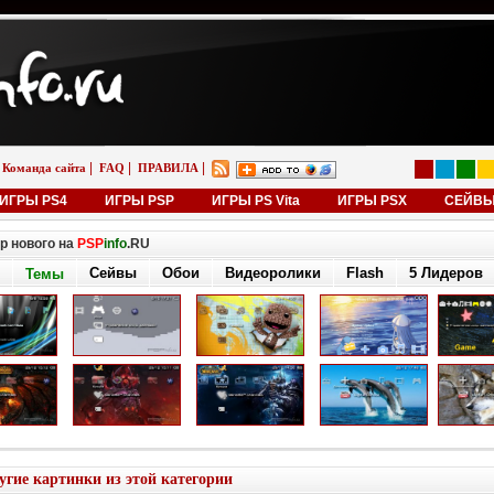
|
|
|
Команда сайта
FAQ
ПРАВИЛА
ИГРЫ PS4
ИГРЫ PSP
ИГРЫ PS Vita
ИГРЫ PSX
СЕЙВ
р нового на
PSP
info
.RU
Сейвы
Обои
Видеоролики
Flash
5 Лидеров
Темы
угие картинки из этой категории