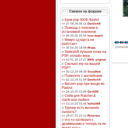
Свежее на форуме
»
Брик psp 3008, flash0
»»
27.06.26 08:14
Danilich9
»
Помощь с поиском и
установкой плагинов
»»
09.05.26 20:54
ivan dapkit
»
Микро сд карта не
работает
(голосов:
»»
30.04.26 18:58
Игорь
»
Stateshift лучшая гонка на
PSP, онлайн игра
»»
02.01.26 15:27
MXN_original
»
Сколько игр на вашей
PSP?
»»
30.12.25 09:39
SvyatNsk
»
Помогите с английским
»»
02.12.25 21:08
Danilich9
»
Виснет psp при входе во
Flatout
»»
29.10.25 13:06
GenS95
»
Сейв для Ratchet &
clank:size matters
»»
10.10.25 03:46
Valhall88
»
Турнир есть желание
сыграть?
»»
29.07.25 22:14
Resertos
»
что то натворил с
драйверами и теперь пк не
видит псп ч ...