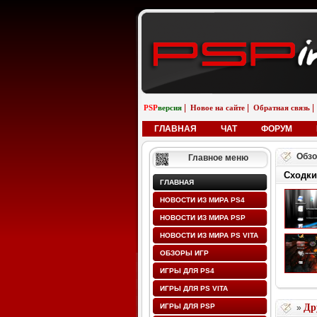
|
|
|
PSP
версия
Новое на сайте
Обратная связь
ГЛАВНАЯ
ЧАТ
ФОРУМ
Обзо
Главное меню
Сходки
ГЛАВНАЯ
НОВОСТИ ИЗ МИРА PS4
НОВОСТИ ИЗ МИРА PSP
НОВОСТИ ИЗ МИРА PS VITA
ОБЗОРЫ ИГР
ИГРЫ ДЛЯ PS4
ИГРЫ ДЛЯ PS VITA
ИГРЫ ДЛЯ PSP
Др
»