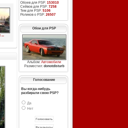
Обоев для PSP:
153010
Сейвов для PSP:
7258
Тем для PSP:
5106
Роликов о PSP:
26507
Обои для PSP
...
Альбом:
Автомобили
Разместил:
donotdisturb
Голосование
Вы когда-нибудь
разбирали свою PSP?
Да
Нет