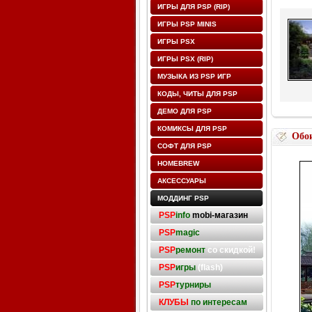
ИГРЫ ДЛЯ PSP (RIP)
ИГРЫ PSP MINIS
ИГРЫ PSX
ИГРЫ PSX (RIP)
МУЗЫКА ИЗ PSP ИГР
КОДЫ, ЧИТЫ ДЛЯ PSP
ДЕМО ДЛЯ PSP
КОМИКСЫ ДЛЯ PSP
Обо
СОФТ ДЛЯ PSP
HOMEBREW
АКСЕССУАРЫ
МОДДИНГ PSP
PSP
info
mobi-магазин
PSP
magic
PSP
ремонт
со скидкой!
PSP
игры
(flash)
PSP
турниры
КЛУБЫ
по интересам