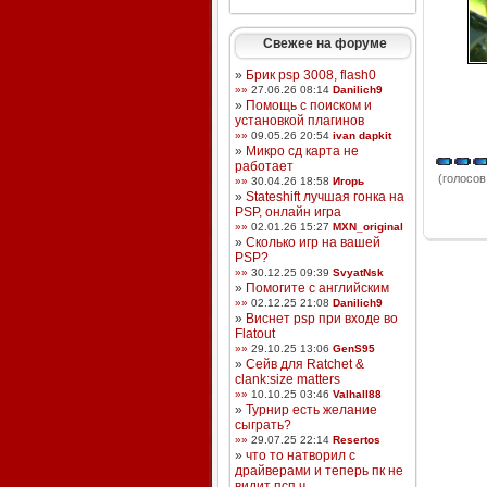
Свежее на форуме
»
Брик psp 3008, flash0
»»
27.06.26 08:14
Danilich9
»
Помощь с поиском и
установкой плагинов
»»
09.05.26 20:54
ivan dapkit
»
Микро сд карта не
работает
(голосов:
»»
30.04.26 18:58
Игорь
»
Stateshift лучшая гонка на
PSP, онлайн игра
»»
02.01.26 15:27
MXN_original
»
Сколько игр на вашей
PSP?
»»
30.12.25 09:39
SvyatNsk
»
Помогите с английским
»»
02.12.25 21:08
Danilich9
»
Виснет psp при входе во
Flatout
»»
29.10.25 13:06
GenS95
»
Сейв для Ratchet &
clank:size matters
»»
10.10.25 03:46
Valhall88
»
Турнир есть желание
сыграть?
»»
29.07.25 22:14
Resertos
»
что то натворил с
драйверами и теперь пк не
видит псп ч ...