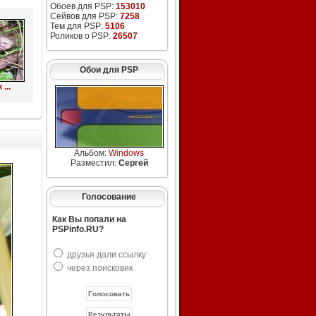
Обоев для PSP:
153010
Сейвов для PSP:
7258
Тем для PSP:
5106
Роликов о PSP:
26507
Обои для PSP
...
Альбом:
Windows
Разместил:
Сергей
Голосование
Как Вы попали на
PSPinfo.RU?
друзья дали ссылку
через поисковик