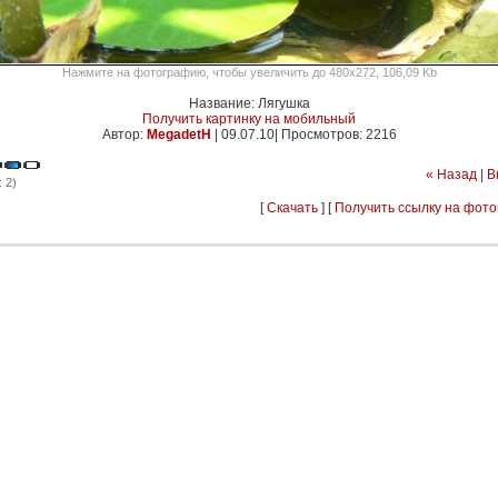
Нажмите на фотографию, чтобы увеличить до 480x272, 106,09 Kb
Название: Лягушка
Получить картинку на мобильный
Автор:
MegadetH
|
09.07.10| Просмотров: 2216
« Назад
|
В
 2)
[
Скачать
] [
Получить ссылку на фот