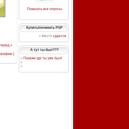
Показать все опросы
Купить/починить PSP
» Место
сдается
...
перёд »
А тут ты был???
ографию
]
»
Покажи где ты уже был!
»
»