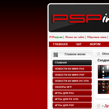
|
|
|
PSP
версия
Новое на сайте
Обратная связь
ГЛАВНАЯ
ЧАТ
ФОРУМ
Обзо
Главное меню
Сходки
ГЛАВНАЯ
НОВОСТИ ИЗ МИРА PS4
НОВОСТИ ИЗ МИРА PSP
НОВОСТИ ИЗ МИРА PS VITA
ОБЗОРЫ ИГР
ИГРЫ ДЛЯ PS4
ИГРЫ ДЛЯ PS VITA
ИГРЫ ДЛЯ PSP
Др
»