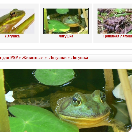
Лягушка
Лягушка
Трявяная лягушк 
и для PSP
»
Животные
»
Лягушки
» Лягушка