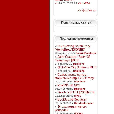
»»
29.07.25 21:09
Viktor234
на форум »»
Популярные статьи
Последние комменты
»
PSP Boxing South Park
[HomeBrew][SIGNED]
Сегодня в 21:05
PmarioPoddozoi
»
Jade Cocoon - Story Of
Tamamayu [RUS]
Вчера в 09:12
Danilich9
»
GTA Vice City Stories + RUS
Вчера в 08:49
Danilich9
»
Самые популярные
мобильные игры 2018 году
06.07.26 18:45
Danilich9
»
PSPinfo 10 лет!
05.07.26 05:53
Danilich9
»
Death Jr. [FULL][ISO][RUS]
31.12.10 21:48
голем
»
BootSound Replacer
09.06.26 20:17
OverlordLegion
»
Эпоха портативных
консолей
04.06.26 04:47
DOG83