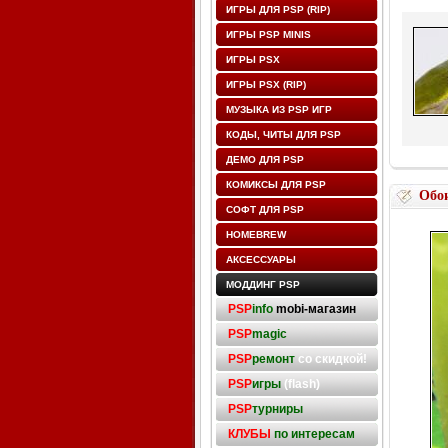
ИГРЫ ДЛЯ PSP (RIP)
ИГРЫ PSP MINIS
ИГРЫ PSX
ИГРЫ PSX (RIP)
МУЗЫКА ИЗ PSP ИГР
КОДЫ, ЧИТЫ ДЛЯ PSP
ДЕМО ДЛЯ PSP
КОМИКСЫ ДЛЯ PSP
Обо
СОФТ ДЛЯ PSP
HOMEBREW
АКСЕССУАРЫ
МОДДИНГ PSP
PSP
info
mobi-магазин
PSP
magic
PSP
ремонт
со скидкой!
PSP
игры
(flash)
PSP
турниры
КЛУБЫ
по интересам