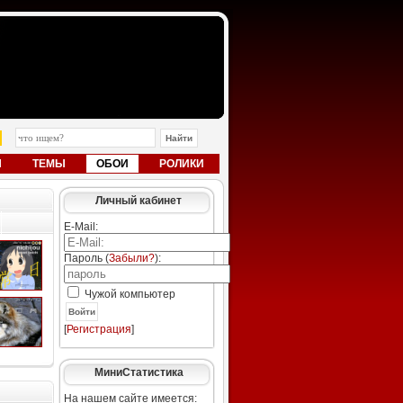
Ы
ТЕМЫ
ОБОИ
РОЛИКИ
Личный кабинет
E-Mail:
Пароль (
Забыли?
):
Чужой компьютер
Войти
[
Регистрация
]
МиниСтатистика
На нашем сайте имеется: