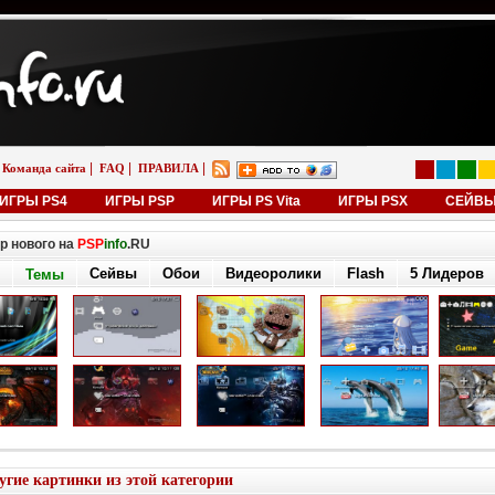
|
|
|
Команда сайта
FAQ
ПРАВИЛА
ИГРЫ PS4
ИГРЫ PSP
ИГРЫ PS Vita
ИГРЫ PSX
СЕЙВ
р нового на
PSP
info
.RU
Сейвы
Обои
Видеоролики
Flash
5 Лидеров
Темы
угие картинки из этой категории